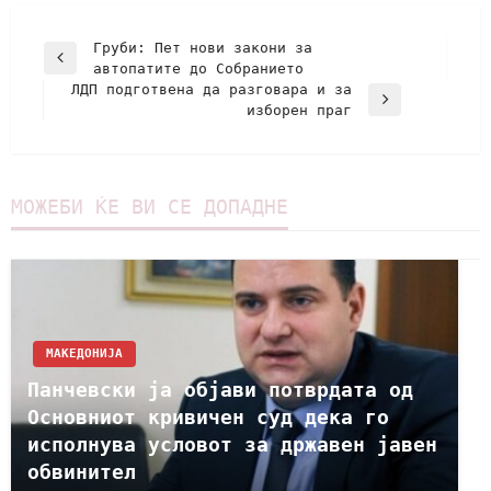
Груби: Пет нови закони за
автопатите до Собранието
ЛДП подготвена да разговара и за
изборен праг
МОЖЕБИ ЌЕ ВИ СЕ ДОПАДНЕ
МАКЕДОНИЈА
Панчевски ја објави потврдата од
Основниот кривичен суд дека го
исполнува условот за државен јавен
обвинител