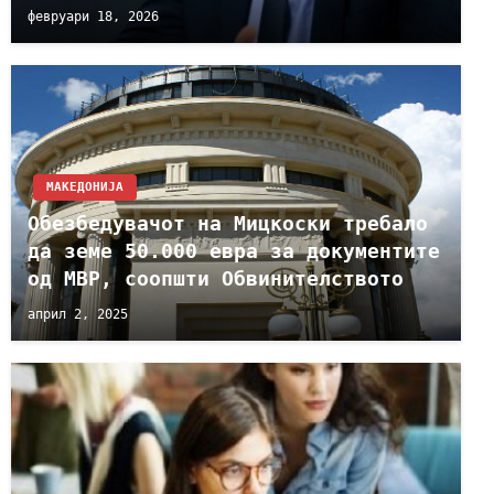
февруари 18, 2026
МАКЕДОНИЈА
Oбезбедувачот на Мицкоски требало
да земе 50.000 евра за документите
од МВР, соопшти Обвинителството
април 2, 2025