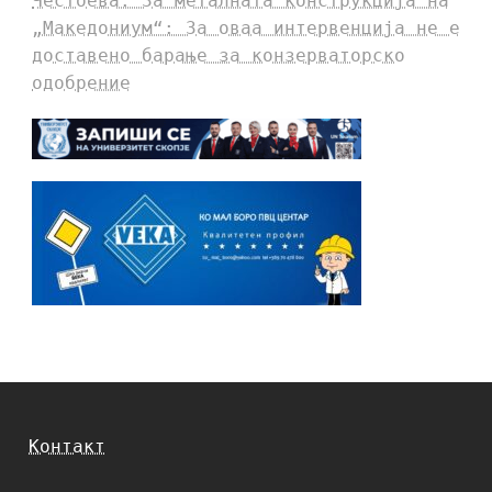
Честоева: За металната конструкција на
„Македониум“: За оваа интервенција не е
доставено барање за конзерваторско
одобрение
Контакт