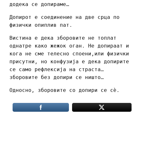
додека се допираме…
Допирот е соединение на две срца по
физички опиплив пат.
Вистина е дека зборовите не топлат
однатре како жежок оган. Не допираат и
кога не сме телесно споени,или физички
присутни, но конфузија е дека допирите
се само рефлексија на страста…
зборовите без допири се ништо…
Односно, зборовите со допири се сѐ.