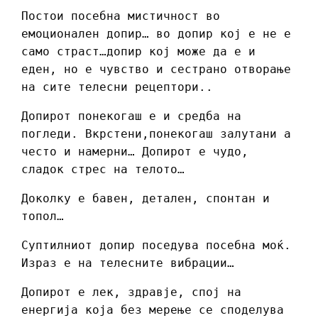
Постои посебна мистичност во
емоционален допир… во допир кој е не е
само страст…допир кој може да е и
еден, но е чувство и сестрано отворање
на сите телесни рецептори..
Допирот понекогаш е и средба на
погледи. Вкрстени,понекогаш залутани а
често и намерни… Допирот е чудо,
сладок стрес на телото…
Доколку е бавен, детален, спонтан и
топол…
Суптилниот допир поседува посебна моќ.
Израз е на телесните вибрации…
Допирот е лек, здравје, спој на
енергија која без мерење се
споделува