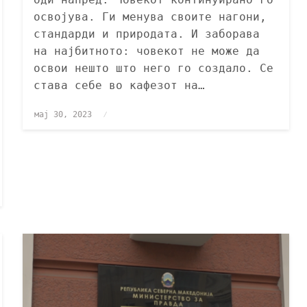
освојува. Ги менува своите нагони,
стандарди и природата. И заборава
на најбитното: човекот не може да
освои нешто што него го создало. Се
става себе во кафезот на…
мај 30, 2023