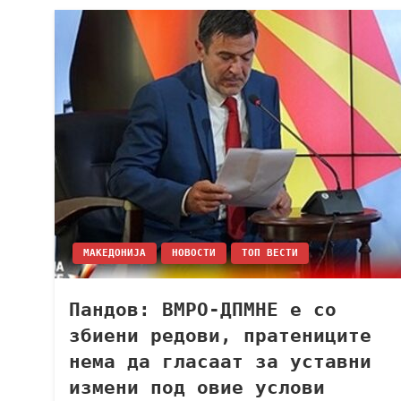
МАКЕДОНИЈА
НОВОСТИ
ТОП ВЕСТИ
Пандов: ВМРО-ДПМНЕ е со
збиени редови, пратениците
нема да гласаат за уставни
измени под овие услови