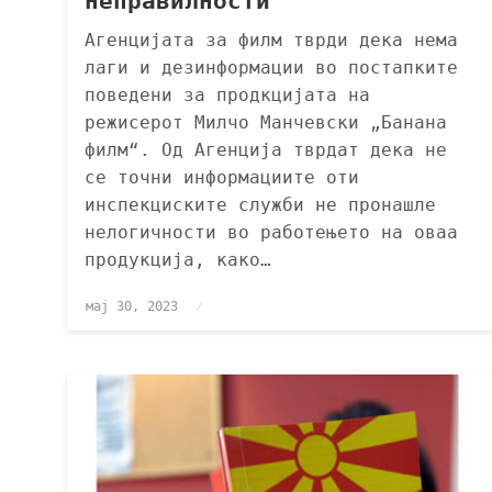
неправилности“
Агенцијата за филм тврди дека нема
лаги и дезинформации во постапките
поведени за продкцијата на
режисерот Милчо Манчевски „Банана
филм“. Од Агенција тврдат дека не
се точни информациите оти
инспекциските служби не пронашле
нелогичности во работењето на оваа
продукција, како…
мај 30, 2023