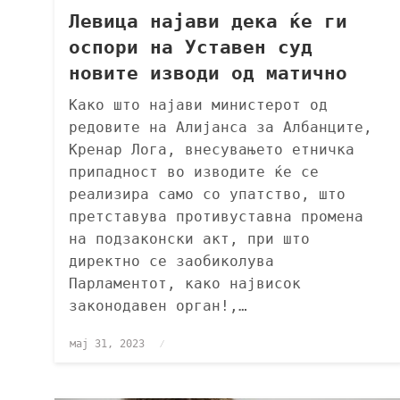
Левица најави дека ќе ги
оспори на Уставен суд
новите изводи од матично
Како што најави министерот од
редовите на Алијанса за Албанците,
Кренар Лога, внесувањето етничка
припадност во изводите ќе се
реализира само со упатство, што
претставува противуставна промена
на подзаконски акт, при што
директно се заобиколува
Парламентот, како највисок
законодавен орган!,…
мај 31, 2023