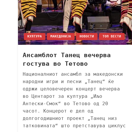
КУЛТУРА
МАКЕДОНИЈА
НОВОСТИ
ТОП ВЕСТИ
Ансамблот Танец вечерва
гостува во Тетово
Националниот ансамбл за македонски
народни игри и песни „Танец“ ќе
одржи целовечерен концерт вечерва
во Центарот за култура „Иљо
Антески-Смок“ во Тетово од 20
часот. Концерот е дел од
долгогодишниот проект „Танец низ
татковината“ што претставува циклус