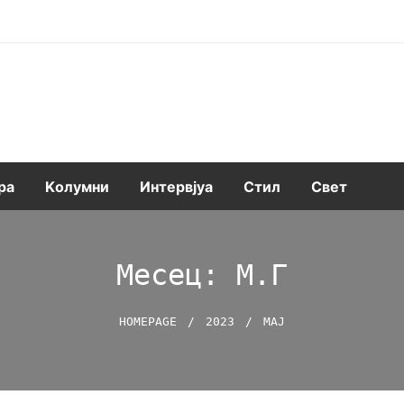
ра
Kолумни
Интервјуа
Стил
Свет
Месец:
М.г
HOMEPAGE
2023
МАЈ