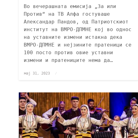
Во вечерашната емисија „За или
Против“ на ТВ Алфа гостуваше
Александар Пандов, од Патриотскиот
институт на ВМРО-ДПМНЕ кој во однос
на уставните измени истакна дека
ВМРО-ДПМНЕ и нејзините пратеници се
100 посто против овие уставни
измени и пратениците нема да…
мај 31, 2023