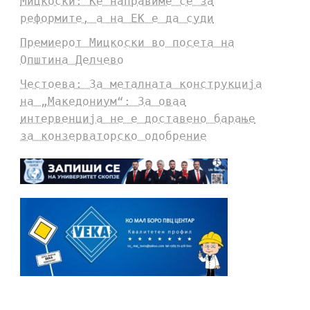
Мицкоски: Ќе направиме сè за
реформите, а на ЕК е да суди
Премиерот Мицкоски во посета на
Општина Делчево
Честоева: За металната конструкција
на „Македониум“: За оваа
интервенција не е доставено барање
за конзерваторско одобрение