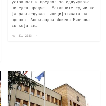
уставност и предлог за одлучување
по еден предмет. Уставните судии ќе
ја разгледуваат иницијативата на
адвокат Александра Илиева Милчова
со која се…
мај 31, 2023