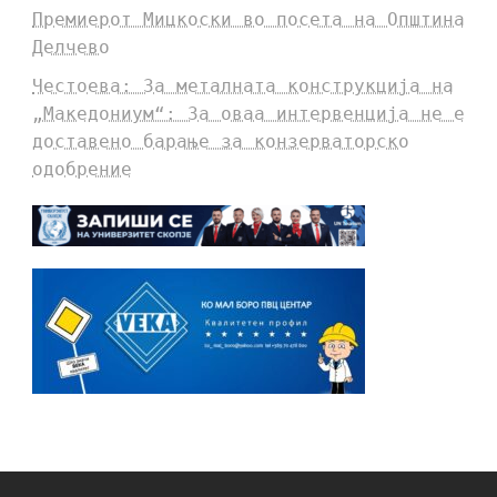
Премиерот Мицкоски во посета на Општина
Делчево
Честоева: За металната конструкција на
„Македониум“: За оваа интервенција не е
доставено барање за конзерваторско
одобрение