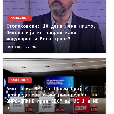
МАКЕДОНИЈА
Стоилковски: 10 дена нема ништо,
Онкологија ќе заврши како
модуларна и Беса транс?
септември 12, 2023
МАКЕДОНИЈА
Анкета на МРТ 1: Голем број
неопределени и двојна предност на
ВМРО-ДПМНЕ пред СДСМ во ИЕ 1 и ИЕ
5