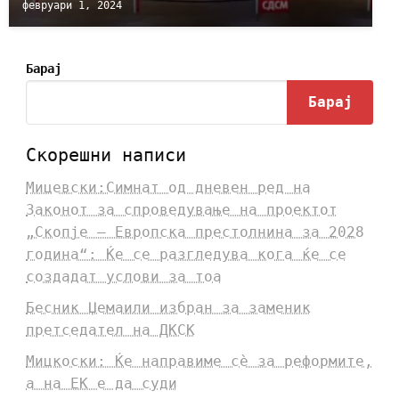
февруари 1, 2024
Барај
Барај
Скорешни написи
Мицевски:Симнат од дневен ред на
Законот за спроведување на проектот
„Скопје – Европска престолнина за 2028
година“: Ќе се разгледува кога ќе се
создадат услови за тоа
Бесник Џемаили избран за заменик
претседател на ДКСК
Мицкоски: Ќе направиме сè за реформите,
а на ЕК е да суди