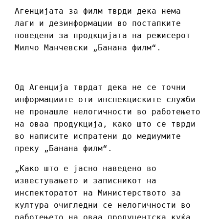
Агенцијата за филм тврди дека нема
лаги и дезинформации во постапките
поведени за продкцијата на режисерот
Милчо Манчевски „Банана филм“.
Од Агенција тврдат дека не се точни
информациите оти инспекциските служби
не пронашле нелогичности во работењето
на оваа продукција, како што се тврди
во написите испратени до медиумите
преку „Банана филм“.
„Како што е јасно наведено во
известувањето и записникот на
инспекторатот на Министерството за
култура очигледни се нелогичности во
работењето на оваа продуцентска куќа