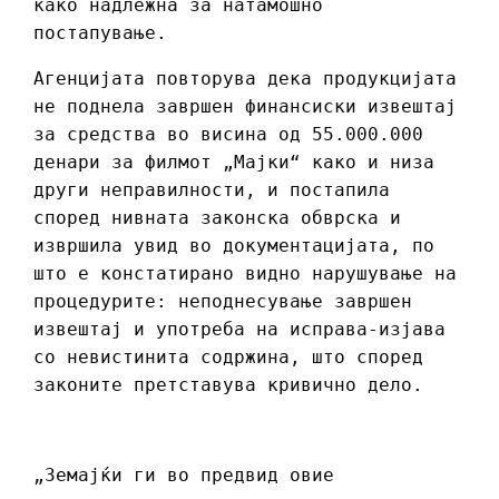
како надлежна за натамошно
постапување.
Агенцијата повторува дека продукцијата
не поднела завршен финансиски извештај
за средства во висина од 55.000.000
денари за филмот „Мајки“ како и низа
други неправилности, и постапила
според нивната законска обврска и
извршила увид во документацијата, по
што е констатирано видно нарушување на
процедурите: неподнесување завршен
извештај и употреба на исправа-изјава
со невистинита содржина, што според
законите претставува кривично дело.
„Земајќи ги во предвид овие