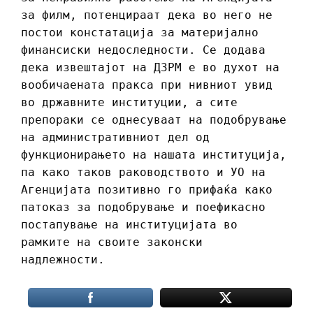
за филм, потенцираат дека во него не
постои констатација за материјално
финансиски недоследности. Се додава
дека извештајот на ДЗРМ е во духот на
вообичаената пракса при нивниот увид
во државните институции, а сите
препораки се однесуваат на подобрување
на административниот дел од
функционирањето на нашата институција,
па како таков раководството и УО на
Агенцијата позитивно го прифаќа како
патоказ за подобрување и поефикасно
постапување на институцијата во
рамките на своите законски
надлежности.