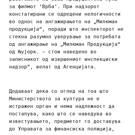
за филмот ‘Врба’. При надзорот
констатирани се одредени нелогичности
во однос на ангажирањето на „Милкман
продукција“, поради што инспекторот не
стекна разумно уверување за потребата
од ангажирање на „Милкман Продукција“
од Њујорк. – стои наведено во
записникот од извршениот инспекциски
надзор“, велат од Агенцијата.
Додаваат дека со оглед на тоа што
Министерството за култура не е
истражен орган и нема надлежност да
постапува, како што се наведува во
известувањето, предметот го доставува
до Управата за финансиска полиција,