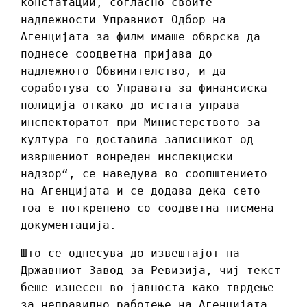
констатации, согласно своите
надлежности Управниот Одбор на
Агенцијата за филм имаше обврска да
поднесе соодветна пријава до
надлежното Обвинителство, и да
соработува со Управата за финансиска
полиција откако до истата управа
инспекторатот при Министерството за
култура го доставила записникот од
извршениот вонреден инспекциски
надзор“, се наведува во соопштението
на Агенцијата и се додава дека сето
тоа е поткрепено со соодветна писмена
документација.
Што се однесува до извештајот на
Државниот Завод за Ревизија, чиј текст
беше изнесен во јавноста како тврдење
за неправилно работење на Агенцијата