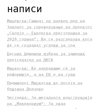
написи
Мицевски:Симнат од дневен ред на
Законот за спроведување на проектот
„Скопје – Европска престолнина за
2028 година“: Ќе се разгледува кога
ќе се создадат услови за тоа
Бесник Џемаили избран за заменик
претседател на ДКСК
Мицкоски: Ќе направиме сè за
реформите, а на ЕК е да суди
Премиерот Мицкоски во посета на
Општина Делчево
Честоева: За металната конструкција
на „Македониум“: За оваа