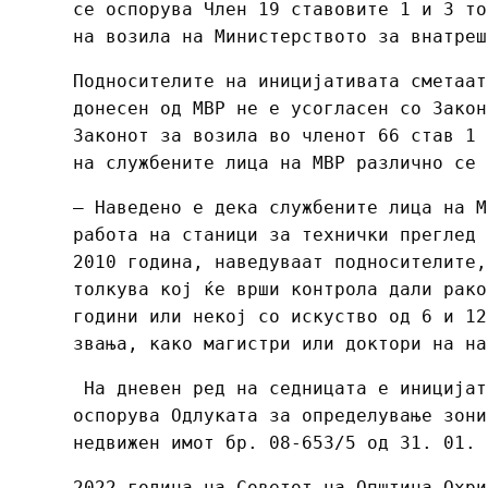
се оспорува Член 19 ставовите 1 и 3 то
на возила на Министерството за внатреш
Подносителите на иницијативата сметаа
донесен од МВР не е усогласен со Закон
Законот за возила во членот 66 став 1 
на службените лица на МВР различно се 
– Наведено е дека службените лица на М
работа на станици за технички преглед 
2010 година, наведуваат подносителите,
толкува кој ќе врши контрола дали рако
години или некој со искуство од 6 и 12
звања, како магистри или доктори на на
На дневен ред на седницата е иницијат
оспорува Одлуката за определување зони
недвижен имот бр. 08-653/5 од 31. 01.
2022 година на Советот на Општина Охри