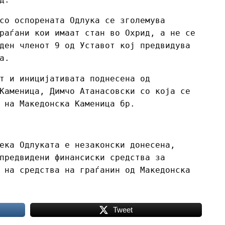
со оспорената Одлука се зголемува
раѓани кои имаат стан во Охрид, а не се
ден членот 9 од Уставот кој предвидува
а.
т и иницијативата поднесена од
Каменица, Димчо Атанасовски со која се
 на Македонска Каменица бр.
ека Одлуката е незаконски донесена,
предвидени финансиски средства за
 на средства на граѓанин од Македонска
Tweet