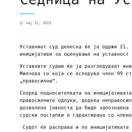
мај 31, 2023
Уставниот суд денеска ќе ја одржи 21. 
иницијативи за оценување на уставност 
Уставните судии ќе ја разгледуваат ини
Милчова со која се оспорува член 99 ст
„правосилни”.
Според подносителката на иницијативата
правосилните одлуки, додека неправосил
дозволено јавноста да биде запознаена 
судски постапки е гарантирана со члено
Судот ќе расправа и по иницијативата 