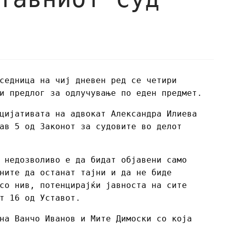
седница на чиј дневен ред се четири
и предлог за одлучување по еден предмет.
цијативата на адвокат Александра Илиева
ав 5 од Законот за судовите во делот
 недозволиво е да бидат објавени само
ните да останат тајни и да не биде
со нив, потенцирајќи јавноста на сите
т 16 од Уставот.
на Ванчо Иванов и Мите Димоски со која