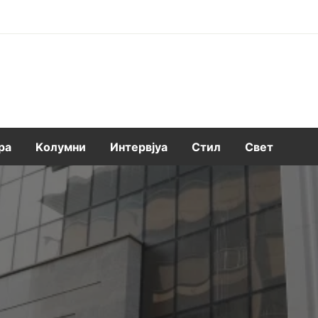
ра
Kолумни
Интервјуа
Стил
Свет