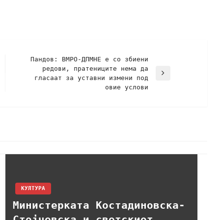
Пандов: ВМРО-ДПМНЕ е со збиени
редови, пратениците нема да
гласаат за уставни измени под
овие услови
КУЛТУРА
Министерката Костадиновска-
Стојчевска и светскиот