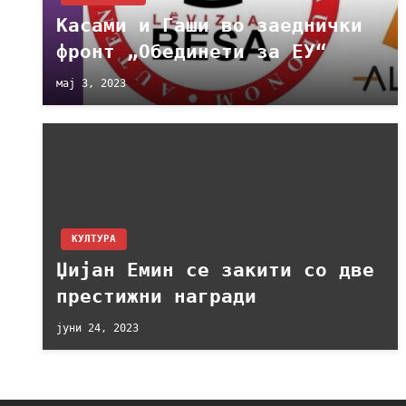
Касами и Гаши во заеднички
фронт „Обединети за ЕУ“
мај 3, 2023
КУЛТУРА
Џијан Емин се закити со две
престижни награди
јуни 24, 2023