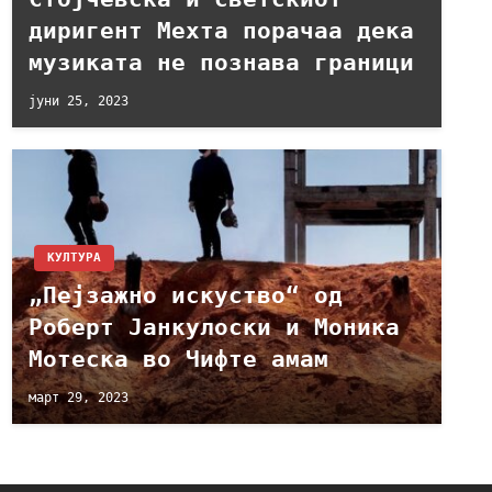
диригент Мехта порачаа дека
музиката не познава граници
јуни 25, 2023
КУЛТУРА
„Пејзажно искуство“ од
Роберт Јанкулоски и Моника
Мотеска во Чифте амам
март 29, 2023