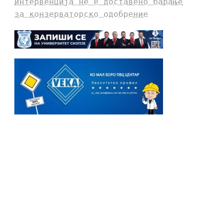
интервенција не е доставено барање
за конзерваторско одобрение