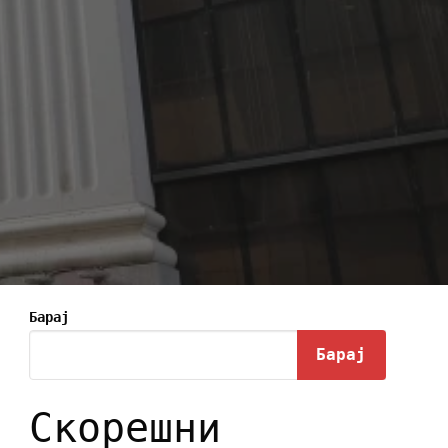
Барај
Барај
Скорешни