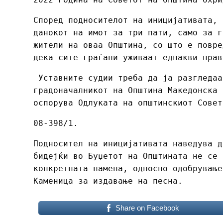
Според подносителот на иницијативата, 
данокот на имот за три пати, само за г
жители на оваа Општина, со што е повре
дека сите граѓани уживаат еднакви прав
Уставните судии треба да ја разгледаа
градоначалникот на Општина Македонска 
оспорува Oдлуката на општинскиот Совет
08-398/1.
Подносител на иницијативата наведува д
бидејќи во Буџетот на Општината не се 
конкретната намена, односно одобрување
Каменица за издавање на песна.
Share on Facebook