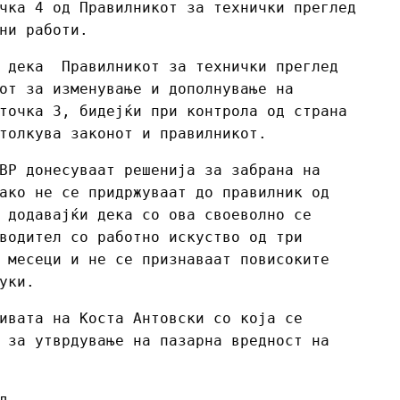
чка 4 од Правилникот за технички преглед
ни работи.
т дека Правилникот за технички преглед
от за изменување и дополнување на
точка 3, бидејќи при контрола од страна
толкува законот и правилникот.
ВР донесуваат решенија за забрана на
ако не се придржуваат до правилник од
 додавајќи дека со ова своеволно се
водител со работно искуство од три
 месеци и не се признаваат повисоките
уки.
ивата на Коста Антовски со која се
 за утврдување на пазарна вредност на
д.