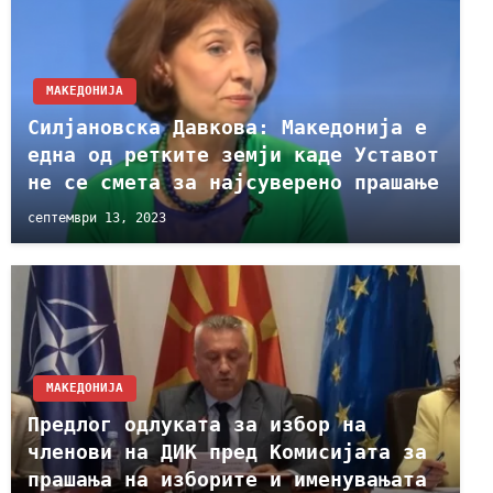
МАКЕДОНИЈА
Силјановска Давкова: Македонија е
една од ретките земји каде Уставот
не се смета за најсуверено прашање
септември 13, 2023
МАКЕДОНИЈА
Предлог одлуката за избор на
членови на ДИК пред Комисијата за
прашања на изборите и именувањата