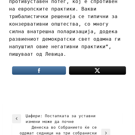
противуставен потег, кој е спротивен
на европските практики. Вакви
трибалистички решенија се типични за
конзервативни општества, со многу
силна внатрешна поларизација, додека
развиениот демократски свет одамна ги
напуштил овие негативни практики“,
пишуваат од Левица.
Џафери: Постапката за уставни
измени може да почне
Денеска во Собранието ќе се
одржат седници на три собраниски