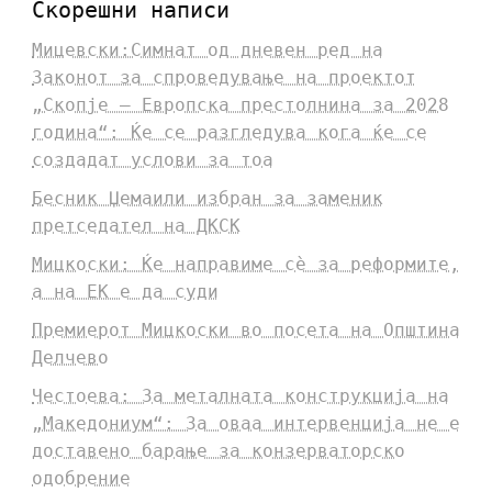
Скорешни написи
Мицевски:Симнат од дневен ред на
Законот за спроведување на проектот
„Скопје – Европска престолнина за 2028
година“: Ќе се разгледува кога ќе се
создадат услови за тоа
Бесник Џемаили избран за заменик
претседател на ДКСК
Мицкоски: Ќе направиме сè за реформите,
а на ЕК е да суди
Премиерот Мицкоски во посета на Општина
Делчево
Честоева: За металната конструкција на
„Македониум“: За оваа интервенција не е
доставено барање за конзерваторско
одобрение