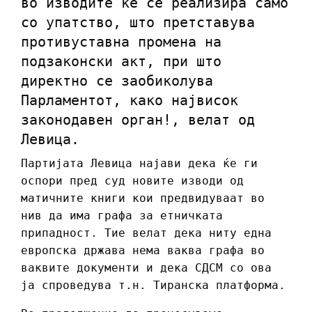
во изводите ќе се реализира само
со упатство, што претставува
противуставна промена на
подзаконски акт, при што
директно се заобиколува
Парламентот, како највисок
законодавен орган!, велат од
Левица.
Партијата Левица најави дека ќе ги
оспори пред суд новите изводи од
матичните книги кои предвидуваат во
нив да има графа за етничката
припадност. Тие велат дека ниту една
европска држава нема ваква графа во
ваквите документи и дека СДСМ со ова
ја спроведува т.н. Тиранска платформа.