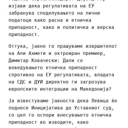
изјави дека регулативата на ЕУ
забранува споделувањето на лични
податоци како расна и етничка
припадност, како и политичка и верска
припадност.
Оттука, јавно го прашуваме извршителот
на Али Ахмети и октроиран премиер,
Димитар Ковачески: Дали со
воведувањето етничка припадност
спротивно на ЕУ регулативата, владата
на СДС и ДУИ директно ги загрозува
европските интеграции на Македонија?
Ја известуваме јавноста дека Левица ќе
поднесе Иницијатива до Уставниот суд,
со цел го оспори внесувањето етничка
припадност во изводите, како