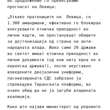
Во продолжение го пренесуваме
прогласот на Левица:
„Откако пратениците на Левица, со
1.300 амандмани, ефективно го блокираа
внесувањето етничка припадност во
лични карти, не престануваат обидите
за дејтонизација од страна на анти-
народната влада. Иако само 20 држави
во светот имаат етничка припадност во
лични документи (од кои ниту една не е
европска држава!), после неуставно
воведените двојазични униформи,
пасокизираната СДС забрзано ја
спроведува Тиранската плаформа, во
очаен обид да не ја загуби владината
коалиција.
Како што најави министерот од редовите