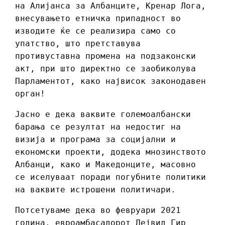
на Алијанса за Албанците, Кренар Лога,
внесувањето етничка припадност во
изводите ќе се реализира само со
упатство, што претставува
противуставна промена на подзаконски
акт, при што директно се заобиколува
Парламентот, како највисок законодавен
орган!
Јасно е дека ваквите големоалбански
барања се резултат на недостиг на
визија и програма за социјални и
економски проекти, додека мнозинството
Албанци, како и Македонците, масовно
се иселуваат поради погубните политики
на ваквите истрошени политичари.
Потсетуваме дека во февруари 2021
година, евроамбасадорот Дејвид Гир