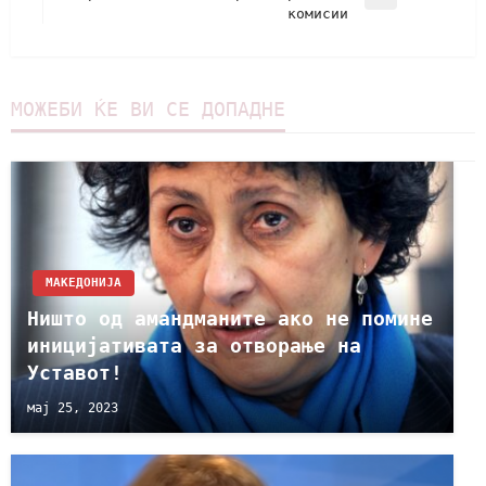
комисии
МОЖЕБИ ЌЕ ВИ СЕ ДОПАДНЕ
МАКЕДОНИЈА
Ништо од амандманите ако не помине
иницијативата за отворање на
Уставот!
мај 25, 2023