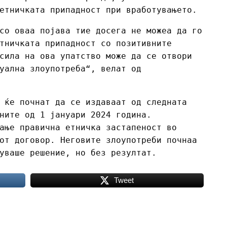
етничката припадност при вработувањето.
со оваа појава тие досега не можеа да го
тничката припадност со позитивните
сила на ова упатство може да се отвори
уална злоупотреба“, велат од
 ќе почнат да се издаваат од следната
ните од 1 јануари 2024 година.
ање правична етничка застапеност во
от договор. Неговите злоупотреби почнаа
уваше решение, но без резултат.
Tweet