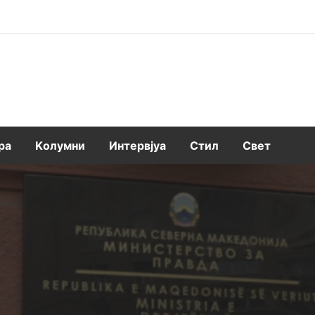
ра
Kолумни
Интервјуа
Стил
Свет