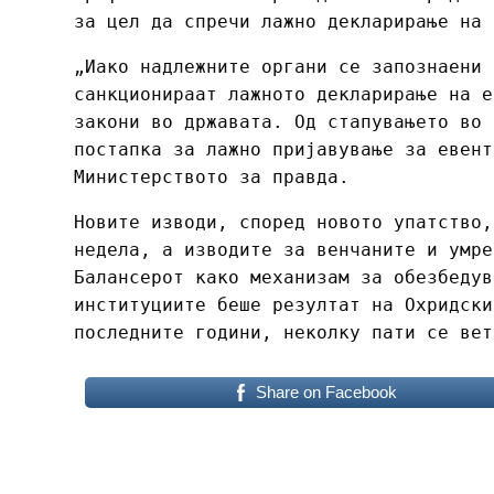
за цел да спречи лажно декларирање на 
„Иако надлежните органи се запознаени 
санкционираат лажното декларирање на е
закони во државата. Од стапувањето во 
постапка за лажно пријавување за евент
Министерството за правда.
Новите изводи, според новото упатство,
недела, а изводите за венчаните и умре
Балансерот како механизам за обезбедув
институциите беше резултат на Охридски
последните години, неколку пати се вет
Share on Facebook