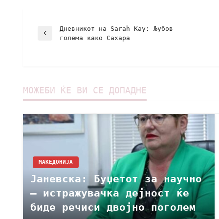
Дневникот на Sarah Kay: Љубов
голема како Сахара
МОЖЕБИ ЌЕ ВИ СЕ ДОПАДНЕ
МАКЕДОНИЈА
Јаневска: Буџетот за научно
– истражувачка дејност ќе
биде речиси двојно поголем