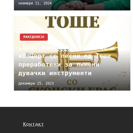
ноември 11, 2024
МАКЕДОНИЈА
„Брас фантазија за Тоше“ –
концерт со песни од Тоше
преработени за лимени
дувачки инструменти
декември 25, 2023
Контакт