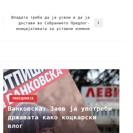
Владата треба да ја усвои и да ја
достави во Собранието Предлог-
иницијативата за уставни измени
МАКЕДОНИЈА
Ванковска: Заев ја употреби
државата како коцкарски
влог