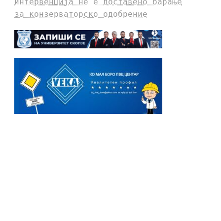
интервенција не е доставено барање
за конзерваторско одобрение