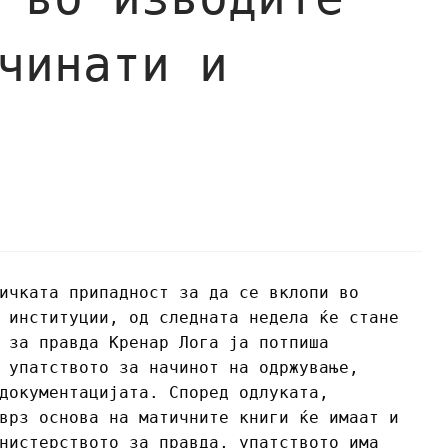
чинати и
ичката припадност за да се вклопи во
 институции, од следната недела ќе стане
 за правда Кренар Лога ја потпиша
 упатството за начинот на одржување,
документацијата. Според одлуката,
врз основа на матичните книги ќе имаат и
нистерството за правда, упатството има