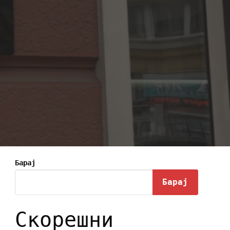
Барај
Барај
Скорешни