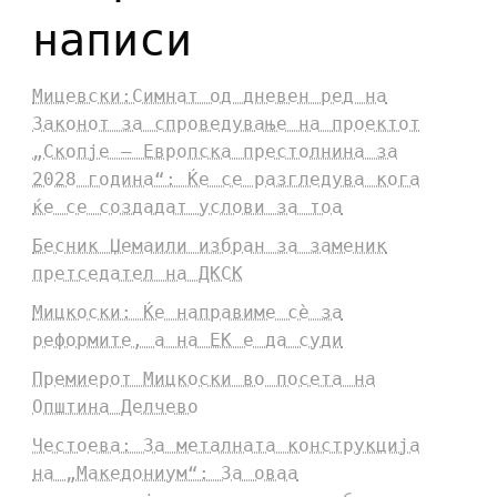
написи
Мицевски:Симнат од дневен ред на
Законот за спроведување на проектот
„Скопје – Европска престолнина за
2028 година“: Ќе се разгледува кога
ќе се создадат услови за тоа
Бесник Џемаили избран за заменик
претседател на ДКСК
Мицкоски: Ќе направиме сè за
реформите, а на ЕК е да суди
Премиерот Мицкоски во посета на
Општина Делчево
Честоева: За металната конструкција
на „Македониум“: За оваа