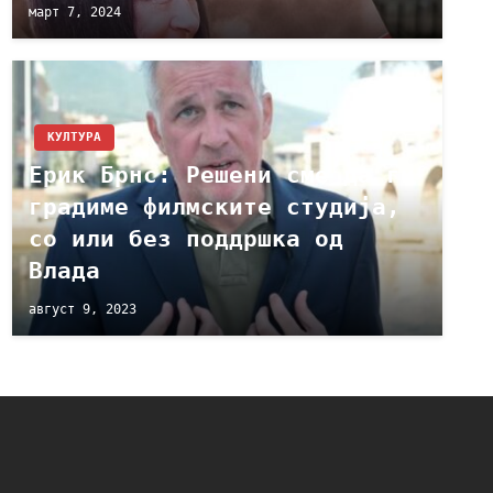
март 7, 2024
КУЛТУРА
Ерик Брнс: Решени сме да ги
градиме филмските студија,
со или без поддршка од
Влада
август 9, 2023