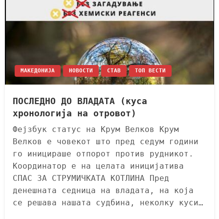
МАКЕДОНИЈА
НОВОСТИ
СТАВ
ТОП ВЕСТИ
ПОСЛЕДНО ДО ВЛАДАТА (куса
хронологија на отровот)
Фејзбук статус на Крум Велков Крум
Велков е човекот што пред седум години
го иницираше отпорот против рудникот.
Координатор е на целата иницијатива
СПАС ЗА СТРУМИЧКАТА КОТЛИНА Пред
денешната седница на владата, на која
се решава нашата судбина, неколку куси…