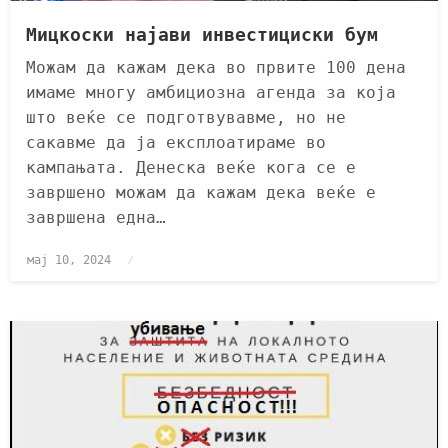
Мицкоски најави инвестициски бум
Можам да кажам дека во првите 100 дена
имаме многу амбициозна агенда за која
што веќе се подготвувавме, но не
сакавме да ја експлоатираме во
кампањата. Денеска веќе кога се е
завршено можам да кажам дека веќе е
завршена една…
мај 10, 2024