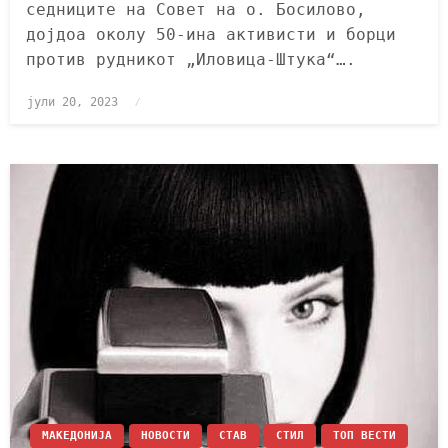
седниците на Совет на о. Босилово,
дојдоа околу 50-ина активисти и борци
против рудникот „Иловица-Штука“….
јули 20, 2023
МАКЕДОНИЈА
НОВОСТИ
СТАВ
СТИЛ
ТОП ВЕСТИ