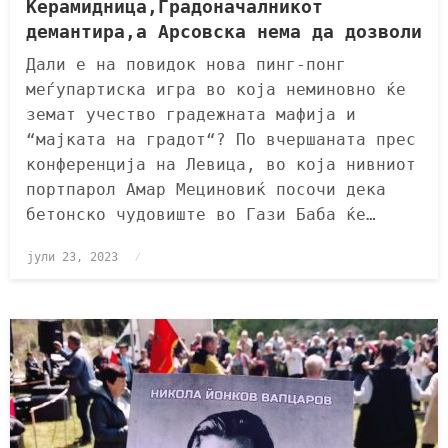
Ќерамидница,Градоначалникот
демантира,а Арсовска нема да дозволи
Дали е на повидок нова пинг-понг
меѓупартиска игра во која неминовно ќе
земат учество градежната мафија и
“мајката на градот“? По вчершаната прес
конференција на Левица, во која нивниот
портпарол Амар Мециновиќ посочи дека
бетонско чудовиште во Гази Баба ќе…
јули 23, 2023