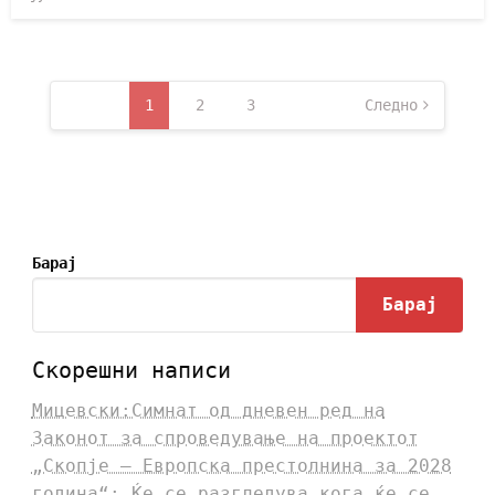
1
2
3
Следно
Барај
Барај
Скорешни написи
Мицевски:Симнат од дневен ред на
Законот за спроведување на проектот
„Скопје – Европска престолнина за 2028
година“: Ќе се разгледува кога ќе се