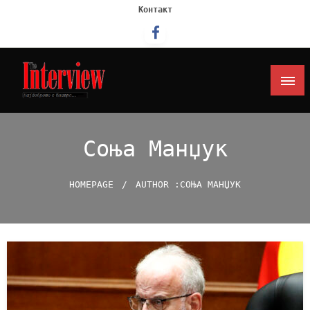
Контакт
Интервју
Соња Манџук
HOMEPAGE
AUTHOR :СОЊА МАНЏУК