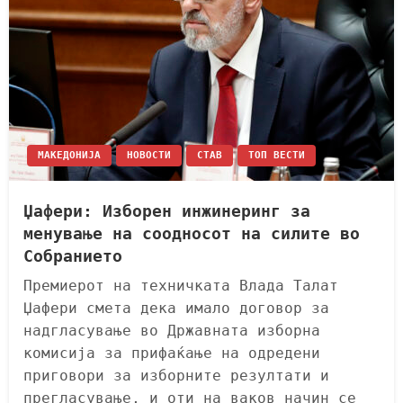
МАКЕДОНИЈА
НОВОСТИ
СТАВ
ТОП ВЕСТИ
Џафери: Изборен инжинеринг за
менување на соодносот на силите во
Собранието
Премиерот на техничката Влада Талат
Џафери смета дека имало договор за
надгласување во Државната изборна
комисија за прифаќање на одредени
приговори за изборните резултати и
прегласување, и оти на ваков начин се