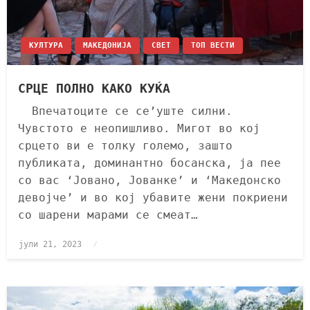
КУЛТУРА
МАКЕДОНИЈА
СВЕТ
ТОП ВЕСТИ
СРЦЕ ПОЛНО КАКО КУЌА
Впечатоците се се’уште силни.
Чувстото е неопишливо. Мигот во кој
срцето ви е толку големо, зашто
публиката, доминантно босанска, ја пее
со вас ‘Јовано, Јованке’ и ‘Македонско
девојче’ и во кој убавите жени покриени
со шарени марами се смеат…
јули 21, 2023