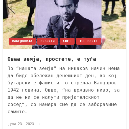
МАКЕДОНИЈА
НОВОСТИ
СВЕТ
ТОП ВЕСТИ
Оваа земја, простете, е туѓа
Во “нашата земја” на никаков начин нема
да биде обележан денешниот ден, во кој
бугарските фашисти го стрелаа Вапцаров
1942 година. Овде, “на државно ниво, за
да не ни се налути пријателскиот
сосед“, со намера сме да се заборавиме
самите…
јули 23, 2023