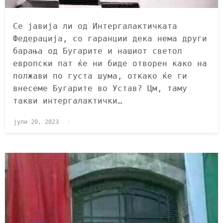
Се јавија ли од Интергалактичката
Федерација, со гаранции дека нема други
барања од Бугарите и нашиот светол
европски пат ќе ни биде отворен како на
полжави по густа шума, откако ќе ги
внесеме Бугарите во Устав? Цм, таму
такви интергалактички…
јули 20, 2023