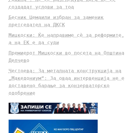
создадат услови за тоа
Бесник Џемаили избран за заменик
претседател на ДКСК
Мицкоски: Ќе направиме сè за реформите,
а на ЕК е да суди
Премиерот Мицкоски во посета на Општина
Делчево
Честоева: За металната конструкција на
„Македониум“: За оваа интервенција не е
доставено барање за конзерваторско
одобрение