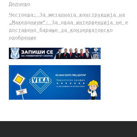
Делчево
Честоева: За металната конструкција на
„Македониум“: За оваа интервенција не е
доставено барање за конзерваторско
одобрение