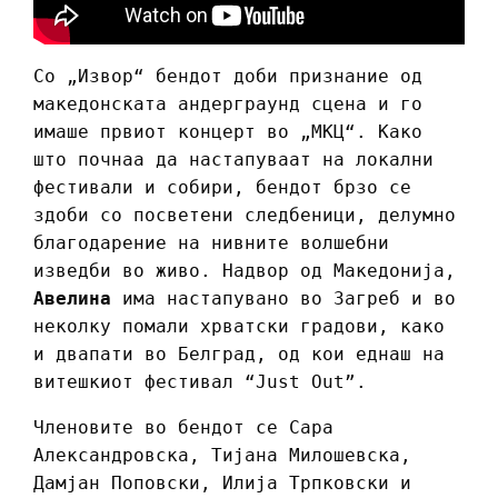
Со „Извор“ бендот доби признание од
македонската андерграунд сцена и го
имаше првиот концерт во „МКЦ“. Како
што почнаа да настапуваат на локални
фестивали и собири, бендот брзо се
здоби со посветени следбеници, делумно
благодарение на нивните волшебни
изведби во живо. Надвор од Македонија,
Авелина
има настапувано во Загреб и во
неколку помали хрватски градови, како
и двапати во Белград, од кои еднаш на
витешкиот фестивал “Just Out”.
Членовите во бендот се Сара
Александровска, Тијана Милошевска,
Дамјан Поповски, Илија Трпковски и