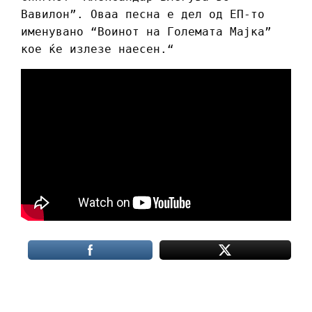
Вавилон”. Оваа песна е дел од ЕП-то
именувано “Воинот на Големата Мајка”
кое ќе излезе наесен.“