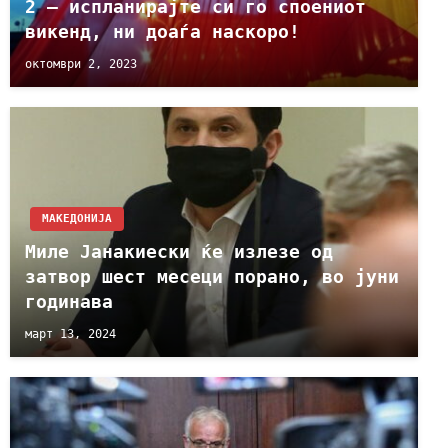
2 – испланирајте си го споениот
викенд, ни доаѓа наскоро!
октомври 2, 2023
МАКЕДОНИЈА
Миле Јанакиески ќе излезе од
затвор шест месеци порано, во јуни
годинава
март 13, 2024