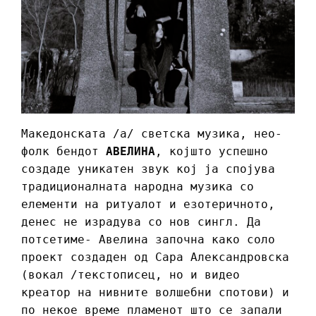
Македонската /а/ светска музика, нео-
фолк бендот
АВЕЛИНА
, којшто успешно
создаде уникатен звук кој ја спојува
традиционалната народна музика со
елементи на ритуалот и езотеричното,
денес не израдува со нов сингл. Да
потсетиме- Авелина започна како соло
проект создаден од Сара Александровска
(вокал /текстописец, но и видео
креатор на нивните волшебни спотови) и
по некое време пламенот што се запали