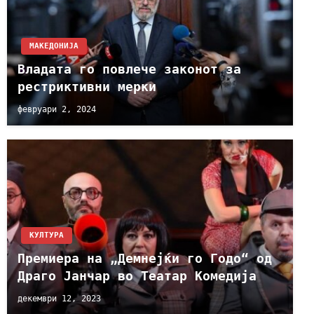
МАКЕДОНИЈА
Владата го повлече законот за
рестриктивни мерки
февруари 2, 2024
КУЛТУРА
Премиера на „Демнејќи го Годо“ од
Драго Јанчар во Театар Комедија
декември 12, 2023