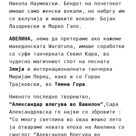
Никола Наумовски. Бендот на почетокот
имаше само женски вокали, но набргу им
се вклучија и машките вокали- Бојан
Лазаревски и Марко Гапо.
АВЕЛИНА,
нема да претераме ако кажеме
македонската Wardruna, имаше соработки
со суфи танчерката Севил Кара, во
чудесно магичниот спот на песната
Земја
и интернационалната танчерка
Миријам Перец, како и со Горан
Трајковски, во
Темна Гора
.
Нивното последно творештво,
“Александар влегува во Вавилон”
,Сара
Александровска го најви со збровите :
“Со многу светлина во оваа жешко лето
ја отвараме новата епоха на Авелина со
синглот “Александар Влегува во