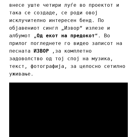
внесе уште четири луѓе во проектот и
така се создаде, се роди овој
исклучително интересен бенд. По
објавениот сингл „Извор“ излезе и
албумот „
Од екот на предокот
“. Во
прилог погледнете го видео записот на
песната
ИЗВОР
,за комплетно
задоволство од тој спој на музика,
текст, фотографија, за целосно сетилно
уживање.