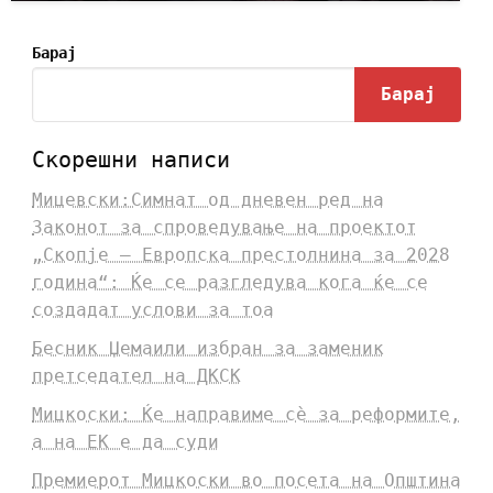
Барај
Барај
Скорешни написи
Мицевски:Симнат од дневен ред на
Законот за спроведување на проектот
„Скопје – Европска престолнина за 2028
година“: Ќе се разгледува кога ќе се
создадат услови за тоа
Бесник Џемаили избран за заменик
претседател на ДКСК
Мицкоски: Ќе направиме сè за реформите,
а на ЕК е да суди
Премиерот Мицкоски во посета на Општина