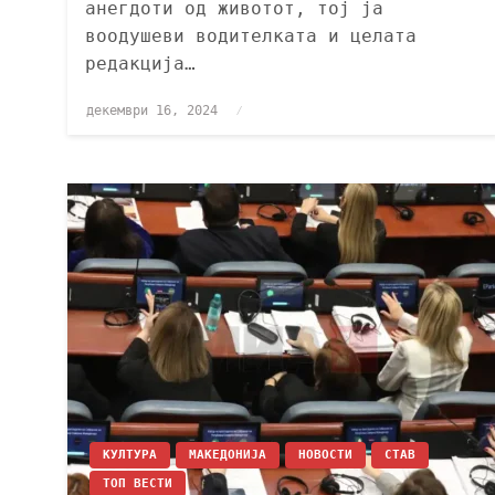
анегдоти од животот, тој ја
воодушеви водителката и целата
редакција…
декември 16, 2024
КУЛТУРА
МАКЕДОНИЈА
НОВОСТИ
СТАВ
ТОП ВЕСТИ