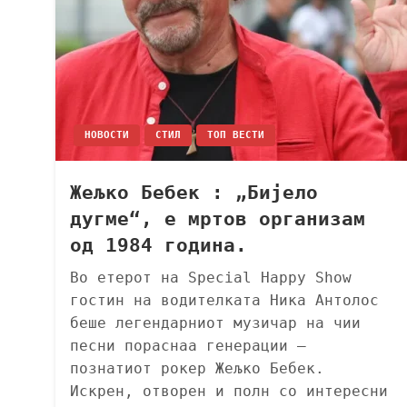
НОВОСТИ
СТИЛ
ТОП ВЕСТИ
Жељко Бебек : „Бијело
дугме“, e мртов организам
од 1984 година.
Во етерот на Special Happy Show
гостин на водителката Ника Антолос
беше легендарниот музичар на чии
песни пораснаа генерации –
познатиот рокер Жељко Бебек.
Искрен, отворен и полн со интересни