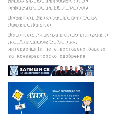
Мицкоски: Ќе направиме сè за
реформите, а на ЕК е да суди
Премиерот Мицкоски во посета на
Општина Делчево
Честоева: За металната конструкција
на „Македониум“: За оваа
интервенција не е доставено барање
за конзерваторско одобрение