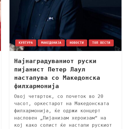
КУЛТУРА
МАКЕДОНИЈА
НОВОСТИ
ТОП ВЕСТИ
Најнаградуваниот руски
пијанист Петер Лаул
настапува со Македонска
филхармонија
Овој четврток, со почеток во 20
часот, оркестарот на Македонската
филхармонија, ќе одржи концерт
насловен „Пијанизам хероизам“ на
кој како солист ќе настапи рускиот