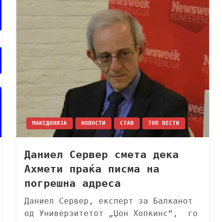
МАКЕДОНИЈА
НОВОСТИ
СТАВ
ТОП ВЕСТИ
Даниел Сервер смета дека
Ахмети праќа писма на
погрешна адреса
Даниел Сервер, експерт за Балканот
од Универзитетот „Џон Хопкинс“, го