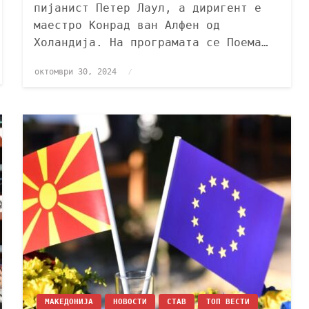
пијанист Петер Лаул, а диригент е
маестро Конрад ван Алфен од
Холандија. На програмата се Поема…
октомври 30, 2024
МАКЕДОНИЈА
НОВОСТИ
СТАВ
ТОП ВЕСТИ