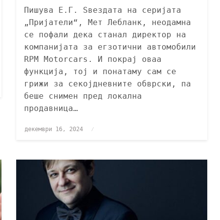
Пишува Е.Г. Ѕвездата на серијата
„Пријатели“, Мет Лебланк, неодамна
се пофали дека станал директор на
компанијата за егзотични автомобили
RPM Motorcars. И покрај оваа
функција, тој и понатаму сам се
грижи за секојдневните обврски, па
беше снимен пред локална
продавница…
декември 16, 2024