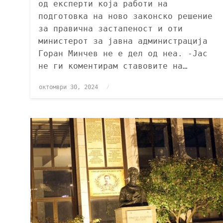
од експерти која работи на
подготовка на ново законско решение
за правична застапеност и оти
министерот за јавна администрација
Горан Минчев не е дел од неа. -Јас
не ги коментирам ставовите на…
октомври 30, 2024