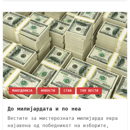
МАКЕДОНИЈА
НОВОСТИ
СТАВ
ТОП ВЕСТИ
До милијардата и по неа
Вестите за мистерозната милијарда евра
најавена од победникот на изборите,