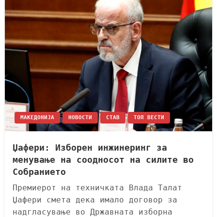
МАКЕДОНИЈА
НОВОСТИ
СТАВ
ТОП ВЕСТИ
Џафери: Изборен инжинеринг за
менување на соодносот на силите во
Собранието
Премиерот на техничката Влада Талат
Џафери смета дека имало договор за
надгласување во Државната изборна