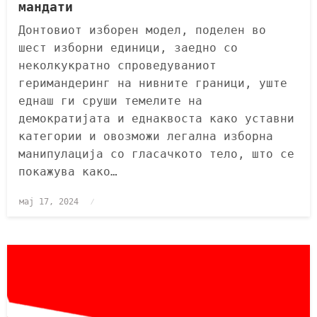
мандати
Донтовиот изборен модел, поделен во
шест изборни единици, заедно со
неколкукратно спроведуваниот
геримандеринг на нивните граници, уште
еднаш ги сруши темелите на
демократијата и еднаквоста како уставни
категории и овозможи легална изборна
манипулација со гласачкото тело, што се
покажува како…
мај 17, 2024