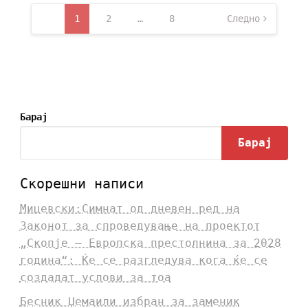
1
2
…
8
Следно
Барај
Барај
Скорешни написи
Мицевски:Симнат од дневен ред на
Законот за спроведување на проектот
„Скопје – Европска престолнина за 2028
година“: Ќе се разгледува кога ќе се
создадат услови за тоа
Бесник Џемаили избран за заменик