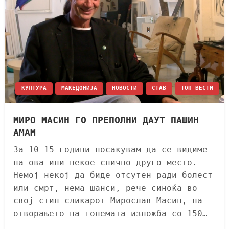
КУЛТУРА
МАКЕДОНИЈА
НОВОСТИ
СТАВ
ТОП ВЕСТИ
МИРО МАСИН ГО ПРЕПОЛНИ ДАУТ ПАШИН
АМАМ
За 10-15 години посакувам да се видиме
на ова или некое слично друго место.
Немој некој да биде отсутен ради болест
или смрт, нема шанси, рече синоќа во
свој стил сликарот Мирослав Масин, на
отворањето на големата изложба со 150…