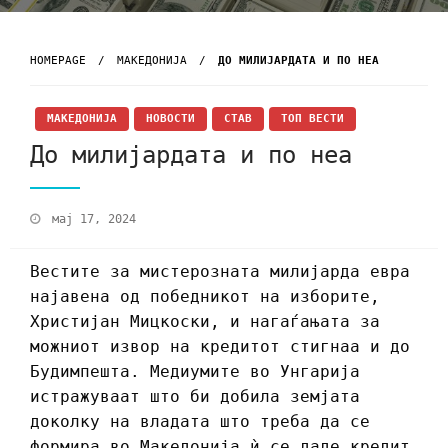
HOMEPAGE
МАКЕДОНИЈА
ДО МИЛИЈАРДАТА И ПО НЕА
МАКЕДОНИЈА
НОВОСТИ
СТАВ
ТОП ВЕСТИ
До милијардата и по неа
мај 17, 2024
Вестите за мистерозната милијарда евра
најавена од победникот на изборите,
Христијан Мицкоски, и нагаѓањата за
можниот извор на кредитот стигнаа и до
Будимпешта. Медиумите во Унгарија
истражуваат што би добила земјата
доколку на владата што треба да се
формира во Македонија ѝ се даде кредит