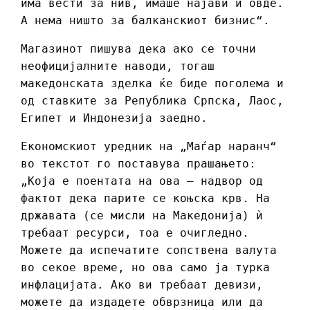
има вести за нив, имаше најави и овде.
А нема ништо за балканскиот бизнис“.
Магазинот пишува дека ако се точни
неофицијалните наводи, тогаш
македонската зделка ќе биде поголема и
од ставките за Република Српска, Лаос,
Египет и Индонезија заедно.
Економскиот уредник на „Маѓар наранч“
во текстот го поставува прашањето:
„Која е поентата на ова – надвор од
фактот дека парите се коњска крв. На
државата (се мисли на Македонија) ѝ
требаат ресурси, тоа е очигледно.
Можете да испечатите сопствена валута
во секое време, но ова само ја турка
инфлацијата. Ако ви требаат девизи,
можете да издадете обврзница или да