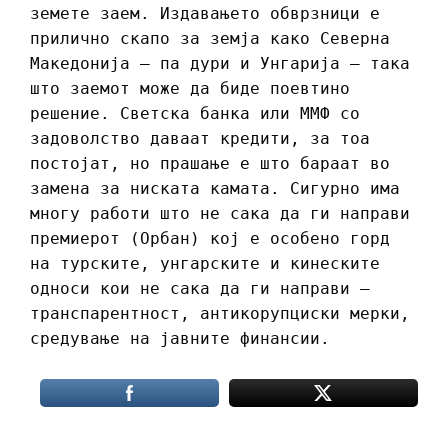
земете заем. Издавањето обврзници е
прилично скапо за земја како Северна
Македонија – па дури и Унгарија – така
што заемот може да биде поевтино
решение. Светска банка или ММФ со
задоволство даваат кредити, за тоа
постојат, но прашање е што бараат во
замена за ниската камата. Сигурно има
многу работи што не сака да ги направи
премиерот (Орбан) кој е особено горд
на турските, унгарските и кинеските
односи кои не сака да ги направи –
транспарентност, антикорупциски мерки,
средување на јавните финансии.