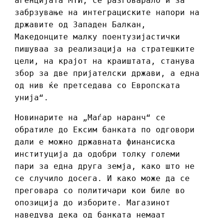
агенцијата МТИ, се разговарало и за
забрзување на интеграциските напори на
државите од Западен Балкан,
Македонците малку поентузијастички
пишуваа за реализација на стратешките
цели, на крајот на краиштата, станува
збор за две пријателски држави, а една
од нив ќе претседава со Европската
унија“.
Новинарите на „Маѓар наранч“ се
обратиле до Ексим банката по одговори
дали е можно државната финансиска
институција да одобри толку големи
пари за една друга земја, како што не
се случило досега. И како може да се
преговара со политичари кои биле во
опозиција до изборите. Магазинот
наведува дека од банката немаат