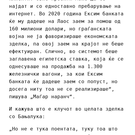
најдат и со едноставно пребарување на
интернет. Во 2020 година Ексим банката
ќе му дадеше на Лаос заем за помош од
160 милиони долари, но граѓанската
војна не ја фаворизираше економската
зделка, па овој заем на крајот не беше
ефектуиран. Слично, во системот беше
заглавена египетска ставка, која ќе се
однесуваше на продажба на 1.300
железнички вагони, за кои Ексим
банката ќе дадеше заем со попуст, но
досега ниту тоа не се реализираше“,
пишува „Маѓар наранч“.
И кажува што е клучот во целата зделка
со Бањалука:
„Но не е тука поентата, туку тоа што