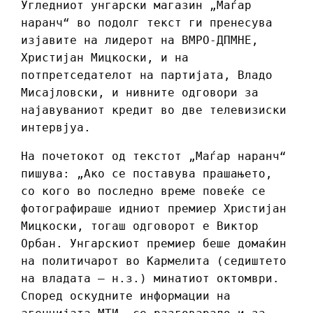
Угледниот унгарски магазин „Маѓар
наранч“ во подолг текст ги пренесува
изјавите на лидерот на ВМРО-ДПМНЕ,
Христијан Мицкоски, и на
потпретседателот на партијата, Владо
Мисајловски, и нивните одговори за
најавуваниот кредит во две телевизиски
интервјуа.
На почетокот од текстот „Маѓар наранч“
пишува: „Ако се поставува прашањето,
со кого во последно време повеќе се
фотографираше идниот премиер Христијан
Мицкоски, тогаш одговорот е Виктор
Орбан. Унгарскиот премиер беше домаќин
на политичарот во Кармелита (седиштето
на владата – н.з.) минатиот октомври.
Според оскудните информации на