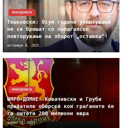
МАКЕДОНИЈА
Тошковски: Осум години уништување
не се бришат со папагалско
повторување на зборот „оставка“!
октомври 8, 2025
МАКЕДОНИЈА
ВМРО-ДПМНЕ: Ковачевски и Груби
прифатиле обврски кои граѓаните ќе
ги оштети 200 милиони евра
април 13, 2023