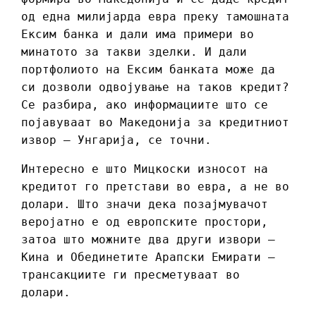
од една милијарда евра преку тамошната
Ексим банка и дали има примери во
минатото за такви зделки. И дали
портфолиото на Ексим банката може да
си дозволи одвојување на таков кредит?
Се разбира, ако информациите што се
појавуваат во Македонија за кредитниот
извор – Унгарија, се точни.
Интересно е што Мицкоски износот на
кредитот го претстави во евра, а не во
долари. Што значи дека позајмувачот
веројатно е од европските простори,
затоа што можните два други извори –
Кина и Обединетите Арапски Емирати –
трансакциите ги пресметуваат во
долари.