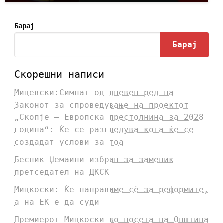
Барај
Барај
Скорешни написи
Мицевски:Симнат од дневен ред на
Законот за спроведување на проектот
„Скопје – Европска престолнина за 2028
година“: Ќе се разгледува кога ќе се
создадат услови за тоа
Бесник Џемаили избран за заменик
претседател на ДКСК
Мицкоски: Ќе направиме сè за реформите,
а на ЕК е да суди
Премиерот Мицкоски во посета на Општина