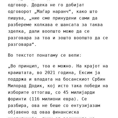
одговор. Додека не го добијат
одговорот „Маѓар наранч“, како што
пишува, „ние сме принудени сами да
разбереме колкава е шансата за таква
зделка, дали воопшто може да се
разговара за тоа и зошто воопшто да се
разговара“.
Во текстот понатаму се вели:
„Во принцип, тоа е можно. На крајот на
краиштата, во 2021 година, Ексим ја
поддржа и владата на босанскиот Србин
Милорад Додик, кој исто така победи на
изборите оттогаш, со 45 милијарди
форинти (116 милиони евра). Се
разбира, ова не беше со ентузијазам
објавено од оваа финансиска