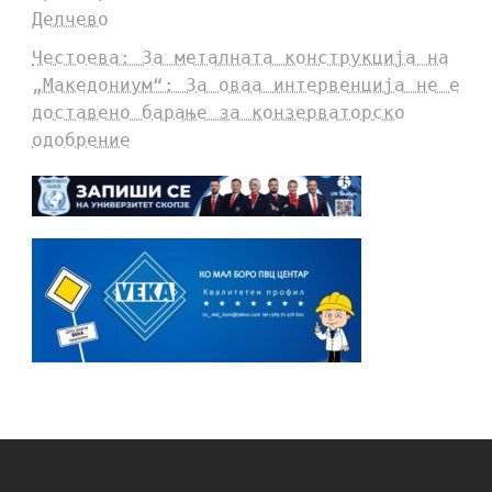
Делчево
Честоева: За металната конструкција на
„Македониум“: За оваа интервенција не е
доставено барање за конзерваторско
одобрение