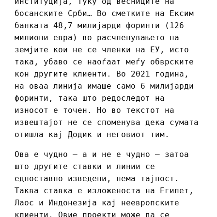
институција, туку од весниците на
босанските Срби… Во сметките на Ексим
банката 48,7 милијарди форинти (126
милиони евра) во расчленувањето на
земјите кои не се членки на ЕУ, исто
така, убаво се наоѓаат меѓу обврските
кон другите клиенти. Во 2021 година,
на оваа линија имаше само 6 милијарди
форинти, така што редоследот на
износот е точен. Но во текстот на
извештајот не се споменува дека сумата
отишла кај Додик и неговиот тим.
Ова е чудно – а и не е чудно – затоа
што другите ставки и линии се
едноставно изведени, нема тајност.
Таква ставка е изложеноста на Египет,
Лаос и Индонезија кај неевропските
клиенти. Овие проекти може да се