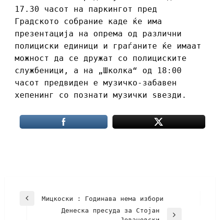
17.30 часот на паркингот пред
Градското собрание каде ќе има
презентација на опрема од различни
полициски единици и граѓаните ќе имаат
можност да се дружат со полициските
службеници, а на „Школка“ од 18:00
часот предвиден е музичко-забавен
хепенинг со познати музички ѕвезди.
Мицкоски : Годинава нема избори
Денеска пресуда за Стојан
Јовановски