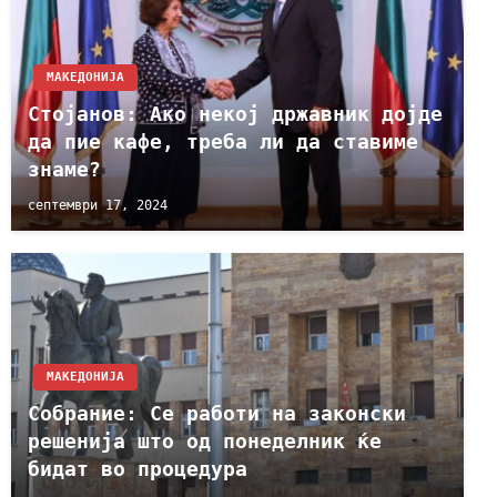
МАКЕДОНИЈА
Стојанов: Ако некој државник дојде
да пие кафе, треба ли да ставиме
знаме?
септември 17, 2024
МАКЕДОНИЈА
Собрание: Се работи на законски
решенија што од понеделник ќе
бидат во процедура