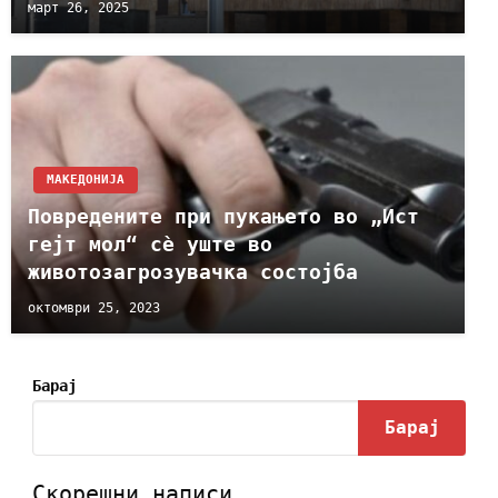
март 26, 2025
МАКЕДОНИЈА
Повредените при пукањето во „Ист
гејт мол“ сѐ уште во
животозагрозувачка состојба
октомври 25, 2023
Барај
Барај
Скорешни написи