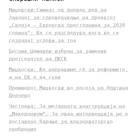
Мицевски:Симнат од дневен ред на
Законот за спроведување на проектот
„Скопје – Европска престолнина за 2028
година“: Ќе се разгледува кога ќе се
создадат услови за тоа
Бесник Џемаили избран за заменик
претседател на ДКСК
Мицкоски: Ќе направиме сè за реформите,
а на ЕК е да суди
Премиерот Мицкоски во посета на Општина
Делчево
Честоева: За металната конструкција на
„Македониум“: За оваа интервенција не е
доставено барање за конзерваторско
одобрение