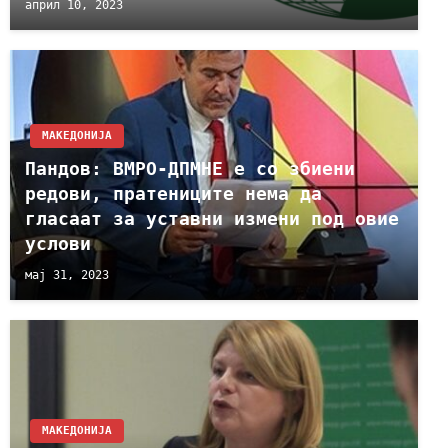
април 10, 2023
МАКЕДОНИЈА
Пандов: ВМРО-ДПМНЕ е со збиени
редови, пратениците нема да
гласаат за уставни измени под овие
услови
мај 31, 2023
МАКЕДОНИЈА