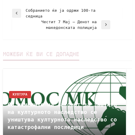
Собранието ќе ја одржи 100-та
седница
Честит 7 Мај – Денот на
македонската полиција
МОЖЕБИ ЌЕ ВИ СЕ ДОПАДНЕ
КУЛТУРА
Со измените на Законот за заштита
на културното наследство се
уништува културното наследство со
катастрофални последици