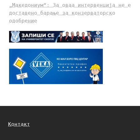
„Македониум“: За оваа интервенција не е
доставено барање за конзерваторско
одобрение
Контакт