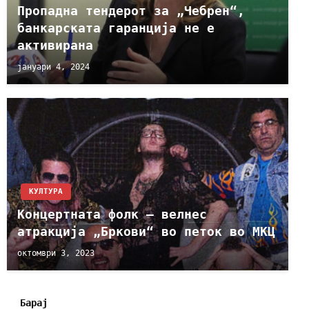
Пропадна тендерот за „Чебрен“,
банкарската гаранција не е
активирана
јануари 4, 2024
КУЛТУРА
Концертната фолк – велнес
атракција „Бркови“ во петок во МКЦ
октомври 3, 2023
Барај