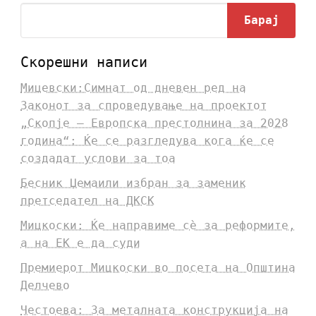
Барај
Скорешни написи
Мицевски:Симнат од дневен ред на
Законот за спроведување на проектот
„Скопје – Европска престолнина за 2028
година“: Ќе се разгледува кога ќе се
создадат услови за тоа
Бесник Џемаили избран за заменик
претседател на ДКСК
Мицкоски: Ќе направиме сè за реформите,
а на ЕК е да суди
Премиерот Мицкоски во посета на Општина
Делчево
Честоева: За металната конструкција на