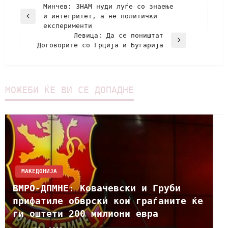
Минчев: ЗНАМ нуди луѓе со знаење
и интегритет, а не политички
експерименти
Левица: Да се поништат
Договорите со Грција и Бугарија
МОЖЕБИ ЌЕ ВИ СЕ ДОПАДНЕ
МАКЕДОНИЈА
ВМРО-ДПМНЕ: Ковачевски и Груби
прифатиле обврски кои граѓаните ќе
ги оштети 200 милиони евра