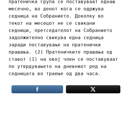
пратеничка група се поставуваат еднаш
месечно, во денот кога се одржува
седница на Собранието. Доколку во
текот на месецот не се свикани
седници, претседателот на Собранието
задолжително свикува една седница
заради поставување на пратенички
прашања. (2) Пратеничките прашања од
ставот (1) на овој член се поставуваат
по утврдувањето на дневниот ред на
седницата во траење од два часа.