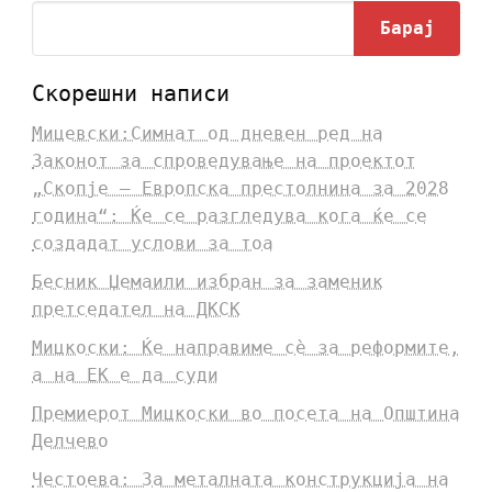
Барај
Скорешни написи
Мицевски:Симнат од дневен ред на
Законот за спроведување на проектот
„Скопје – Европска престолнина за 2028
година“: Ќе се разгледува кога ќе се
создадат услови за тоа
Бесник Џемаили избран за заменик
претседател на ДКСК
Мицкоски: Ќе направиме сè за реформите,
а на ЕК е да суди
Премиерот Мицкоски во посета на Општина
Делчево
Честоева: За металната конструкција на