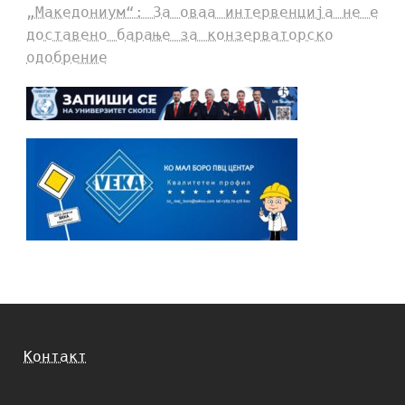
„Македониум“: За оваа интервенција не е
доставено барање за конзерваторско
одобрение
Контакт