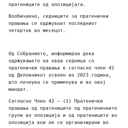
пратениците од опозицијата.
Вообичаено, седниците за пратенички
прашања се одржуваат последниот
четврток во месецот.
Од Собранието, информираа дека
одржувањето на оваа седница со
пратенички прашања е согласно член 42
од Деловникот усвоен во 2023 година,
што почнува се применува и во овој
мандат.
Согласно Член 42 – (1) Пратенички
прашања од пратениците од пратеничките
групи во опозиција и од пратениците во
опозиција кои не се организирани во