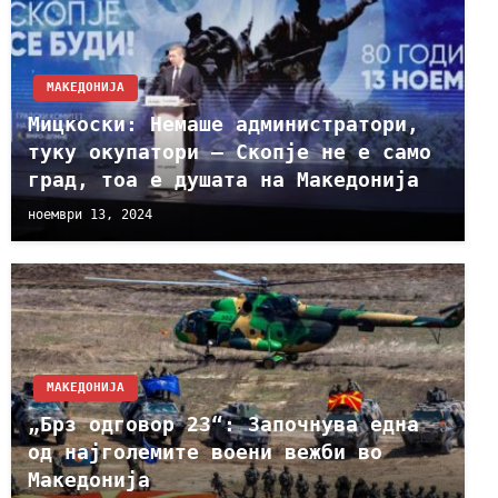
МАКЕДОНИЈА
Мицкоски: Немаше администратори,
туку окупатори – Скопје не е само
град, тоа е душата на Македонија
ноември 13, 2024
МАКЕДОНИЈА
„Брз одговор 23“: Започнува една
од најголемите воени вежби во
Македонија