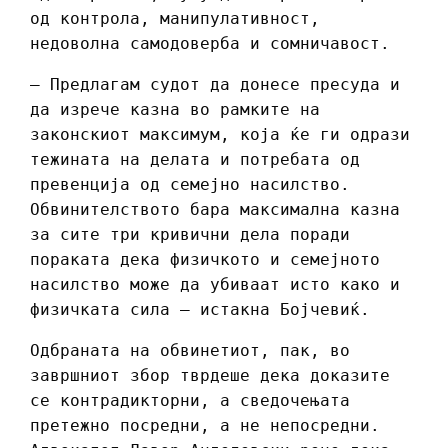
од контрола, манипулативност,
недоволна самодоверба и сомничавост.
– Предлагам судот да донесе пресуда и
да изрече казна во рамките на
законскиот максимум, која ќе ги одрази
тежината на делата и потребата од
превенција од семејно насилство.
Обвинителството бара максимална казна
за сите три кривични дела поради
пораката дека физичкото и семејното
насилство може да убиваат исто како и
физичката сила – истакна Бојчевиќ.
Одбраната на обвинетиот, пак, во
завршниот збор тврдеше дека доказите
се контрадикторни, а сведочењата
претежно посредни, а не непосредни.