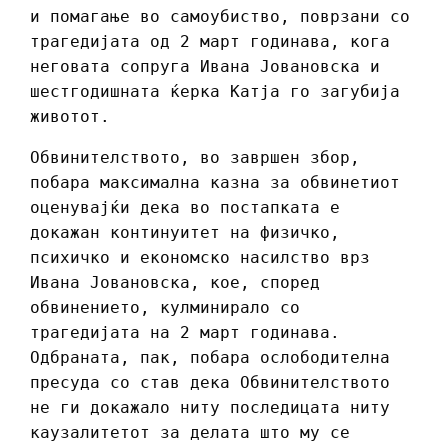
и помагање во самоубиство, поврзани со
трагедијата од 2 март годинава, кога
неговата сопруга Ивана Јовановска и
шестгодишната ќерка Катја го загубија
животот.
Обвинителството, во завршен збор,
побара максимална казна за обвинетиот
оценувајќи дека во постапката е
докажан континуитет на физичко,
психичко и економско насилство врз
Ивана Јовановска, кое, според
обвинението, кулминирало со
трагедијата на 2 март годинава.
Одбраната, пак, побара ослободителна
пресуда со став дека Обвинителството
не ги докажало ниту последицата ниту
каузалитетот за делата што му се