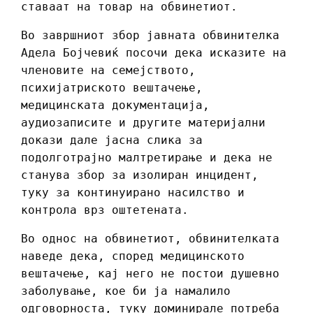
ставаат на товар на обвинетиот.
Во завршниот збор јавната обвинителка
Адела Бојчевиќ посочи дека исказите на
членовите на семејството,
психијатриското вештачење,
медицинската документација,
аудиозаписите и другите материјални
докази дале јасна слика за
подолготрајно малтретирање и дека не
станува збор за изолиран инцидент,
туку за континуирано насилство и
контрола врз оштетената.
Во однос на обвинетиот, обвинителката
наведе дека, според медицинското
вештачење, кај него не постои душевно
заболување, кое би ја намалило
одговорноста, туку доминирале потреба