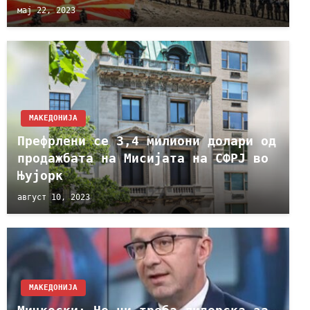
мај 22, 2023
МАКЕДОНИЈА
Префрлени се 3,4 милиони долари од
продажбата на Мисијата на СФРЈ во
Њујорк
август 10, 2023
МАКЕДОНИЈА