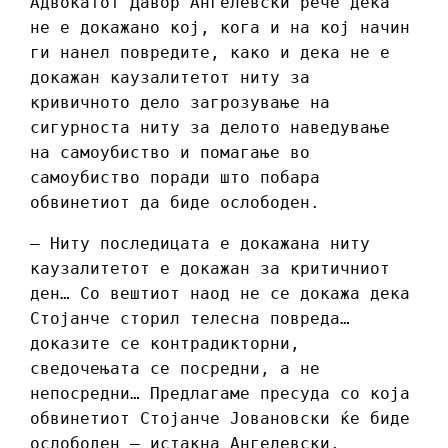
Адвокатот Давор Ангелевски рече дека
не е докажано кој, кога и на кој начин
ги нанел повредите, како и дека не е
докажан каузалитетот ниту за
кривичното дело загрозување на
сигурноста ниту за делото наведување
на самоубиство и помагање во
самоубиство поради што побара
обвинетиот да биде ослободен.
– Ниту последицата е докажана ниту
каузалитетот е докажан за критичниот
ден… Со вештиот наод не се докажа дека
Стојанче сторил телесна повреда…
доказите се контрадикторни,
сведочењата се посредни, а не
непосредни… Предлагаме пресуда со која
обвинетиот Стојанче Јовановски ќе биде
ослободен – истакна Ангелевски.