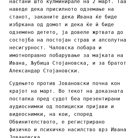
настани што кулминирале на 2 март. Таа
наведе дека присилното одземање на
станот, заканите дека Ивана ќе биде
избркана од домот и дека ќе ѝ биде
одземено детето, ја довеле жртвата до
состојба на постојан страв и апсолутна
несигурност. Чаловска побара и
имотноправно побарување за мајката на
Ивана, Љубица Стојановска, и за братот
Александар Стојановски.
Судењето против Јовановски почна кон
крајот на март. Во текот на доказната
постапка пред судот беа презентирани
аудиоснимки од полициски пријави и
видеоснимки, на кои, според
Обвинителството, е регистрирано
физичко и психичко насилство врз Ивана
Јовановска.