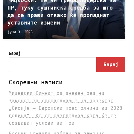
Мицкоски: Не ни треба лидерска за
ПР, туку суштинска средба за што
да се прави откако ќе пропаднат
уставните измени
јуни 3, 2023
Барај
Барај
Скорешни написи
Мицевски:Симнат од дневен ред на
Законот за спроведување на проектот
„Скопје – Европска престолнина за 2028
година“: Ќе се разгледува кога ќе се
создадат услови за тоа
Бесник Џемаили избран за заменик