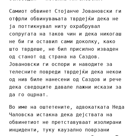
Самиот обвинет Стојанче Јовановски ги
отфрли обвинувањата тврдејќи дека не
ја поттикнувал ниту охрабрувал
сопругата на таков чин и дека никогаш
не би ги оставил сами доколку, како
што тврдеше, не бил присилно изваден
од станот од страна на Саздов.
Јовановски ги оспори и наводите за
телесните повреди тврдејќи дека некои
од нив биле нанесени од Саздов и рече
дека сведоците давале лажни искази за
да го оцрнат.
Во име на оштетените, адвокатката Неда
Чаловска истакна дека дејствата на
обвинетиот не претставуваат изолирани
инциденти, туку каузално поврзани