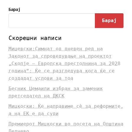
Барај
Барај
Скорешни написи
Мицевски:Симнат од дневен ред на
Законот за спроведување на проектот
„Скопје – Европска престолнина за 2028
година“: Ќе се разгледува кога ќе се
создадат услови за тоа
Бесник Џемаили избран за заменик
претседател на ДКСК
Мицкоски: Ќе направиме сè за реформите,
а на ЕК е да суди
Премиерот Мицкоски во посета на Општина
Делчево