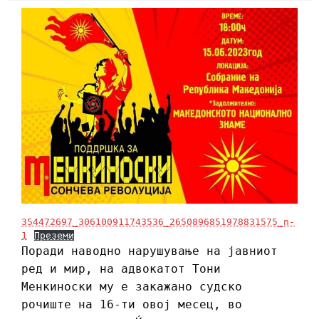
354472697_306100911743536_2650896851978831575_n-
1
Преземи
Поради наводно нарушување на јавниот
ред и мир, на адвокатот Тони
Менкиноски му е закажано судско
рочиште на 16-ти овој месец, во