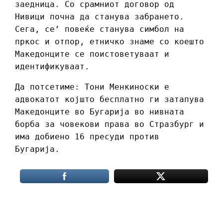
заедница. Со срамниот договор од
Нивици почна да станува забрането.
Сега, се’ повеќе станува симбол на
пркос и отпор, етничко знаме со коешто
Македонците се поистоветуваат и
идентификуваат.
Да потсетиме: Тони Менкиноски е
адвокатот којшто бесплатно ги затапува
Македонците во Бугарија во нивната
борба за човекови права во Стразбург и
има добиено 16 пресуди против
Бугарија.