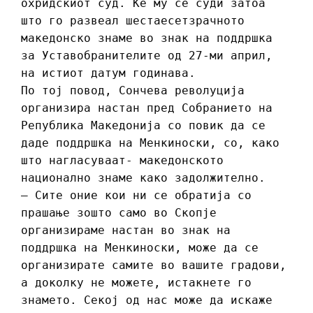
охридскиот суд. Ќе му се суди затоа
што го развеал шестаесетзрачното
македонско знаме во знак на поддршка
за Уставобранителите од 27-ми април,
на истиот датум годинава.
По тој повод, Сончева револуција
организира настан пред Собранието на
Република Македонија со повик да се
даде поддршка на Менкиноски, со, како
што нагласуваат- македонското
национално знаме како задолжително.
– Сите оние кои ни се обратија со
прашање зошто само во Скопје
организираме настан во знак на
поддршка на Менкиноски, може да се
организирате самите во вашите градови,
а доколку не можете, истакнете го
знамето. Секој од нас може да искаже