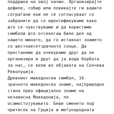
поддршка на овој начин. Организирајте
дефиле, собир или повикајте ги вашите
сограѓани кои не се согласуваат со
забраните да се идентификуваме како
што се чувствуваме и да користиме
симболи што отсекогаш биле дел од
нашето минато, да го истакнат знамето
со шестнаесетзрачното сонце. Да
престанеме да очекуваме друг да не
организира и друг да ја води борбата
за нас, се вели во објавата на Сончева
Револуција.
Древниот македонски симбол, 16-
зрачното македонско знаме, најприродно
стана прво официјално знаме на
независна Македонија, по
осамостојувањето. Беше сменето под
притисок на Грција и меѓународната