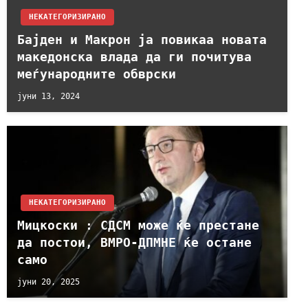
НЕКАТЕГОРИЗИРАНО
Бајден и Макрон ја повикаа новата
македонска влада да ги почитува
меѓународните обврски
јуни 13, 2024
НЕКАТЕГОРИЗИРАНО
Мицкоски : СДСМ може ќе престане
да постои, ВМРО-ДПМНЕ ќе остане
само
јуни 20, 2025