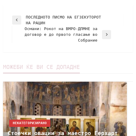
ПОСЛЕДНОТО ПИСМО НА ЕГЗЕКУТОРОТ
НА РАЦИН
Османи: Рокот на ВМРО-ДПМНЕ за
договор е до првото гласање во
Собрание
МОЖЕБИ ЌЕ ВИ СЕ ДОПАДНЕ
НЕКАТЕГОРИЗИРАНО
Стоечки овации за маестро Герхарт