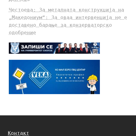
Честоева: За металната конструкција на
„Македониум“: За оваа интервенција не е
доставено барање за конзерваторско
одобрение
Контакт