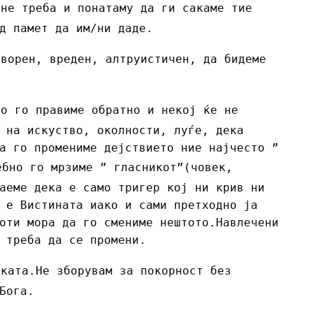
 не треба и понатаму да ги сакаме тие
д памет да им/ни даде.
оворен, вреден, алтруистичен, да бидеме
то го правиме обратно и некој ќе не
 на искуство, околности, луѓе, дека
а го промениме дејствието ние најчесто ”
ебно го мрзиме ” гласникот”(човек,
аеме дека е само тригер кој ни крив ни
 е Вистината иако и сами претходно ја
оти мора да го смениме нештото.Навлечени
 треба да се промени.
ската.Не зборувам за покорност без
Бога.