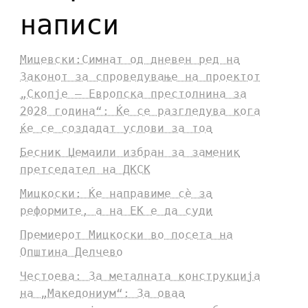
написи
Мицевски:Симнат од дневен ред на
Законот за спроведување на проектот
„Скопје – Европска престолнина за
2028 година“: Ќе се разгледува кога
ќе се создадат услови за тоа
Бесник Џемаили избран за заменик
претседател на ДКСК
Мицкоски: Ќе направиме сè за
реформите, а на ЕК е да суди
Премиерот Мицкоски во посета на
Општина Делчево
Честоева: За металната конструкција
на „Македониум“: За оваа