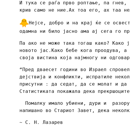
И тука се раѓа прво роптање, па гнев, 
крив само не ние.Ах тоа его, ах таа не
Нејсе, добро и на крај ќе се освес
одамна ни било јасно ама ај сега го пр
Па ако не може така тогаш како? Како ј
новото јас.Како бебе кога проодува, а 
своја вистина која најмногу ни одговар
“Пред дваесет години во Израел спровел
дејствија и конфликти, испратиле некол
присутни : да седат, да се молат и да 
Статистиката покажала дека прекршоците
Помалку имало убиени, дури и разорув
напишано во Стариот Завет, дека неколк
~ С. Н. Лазарев