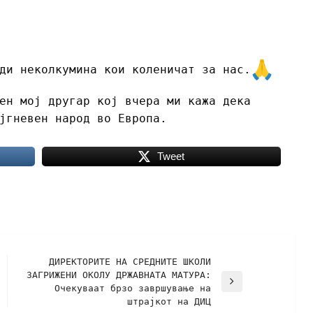
ди неколкумина кои коленичат за нас.
ен мој другар кој вчера ми кажа дека
јгневен народ во Европа.
Tweet
ДИРЕКТОРИТЕ НА СРЕДНИТЕ ШКОЛИ
ЗАГРИЖЕНИ ОКОЛУ ДРЖАВНАТА МАТУРА:
Очекуваат брзо завршување на
штрајкот на ДИЦ