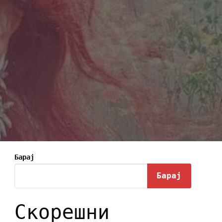
Барај
Барај
Скорешни