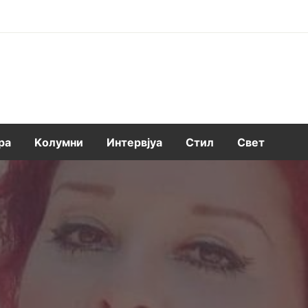
ра
Kолумни
Интервјуа
Стил
Свет