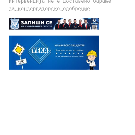
интервенција не е доставено барање
за конзерваторско одобрение