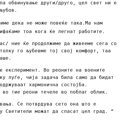
па обвинување други/друго, цел свет ни е
љубов.
тиме дека не може повеќе така.Ма нам
ифаќаме тоа кога ќе легнат работите.
ас/ ние ќе продолжиме да живееме сега со
толку го љубевме тој свој комфорт, таа
аше.
е експеримент. Во реоните на воените
ку луѓе, чија задача била само да бидат
одржуваат хармонична состојба.
 во тие реони течеле во поблаг облик.
ања. Се потврдува сето она што е
у Светители можат да спасат цел град. “