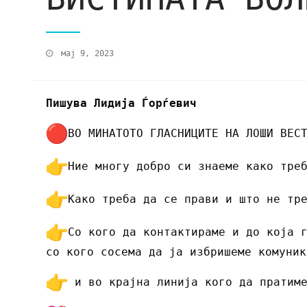
мај 9, 2023
Пишува Лидија Ѓорѓевич
ВО МИНАТОТО ГЛАСНИЦИТЕ НА ЛОШИ ВЕС
Ние многу добро си знаеме како тре
Како треба да се прави и што не тр
Со кого да контактираме и до која 
со кого сосема да ја избришеме комуник
и во крајна линија кого да пратиме