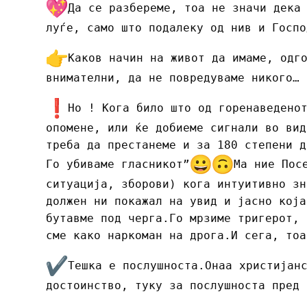
Да се разбереме, тоа не значи дека
луѓе, само што подалеку од нив и Госпо
Каков начин на живот да имаме, одг
внимателни, да не повредуваме никого…
Но ! Кога било што од горенаведено
опомене, или ќе добиеме сигнали во вид
треба да престанеме и за 180 степени д
Го убиваме гласникот”
Ма ние Пос
ситуација, зборови) кога интуитивно зн
должен ни покажал на увид и јасно која
бутавме под черга.Го мрзиме тригерот, 
сме како наркоман на дрога.И сега, тоа
Тешка е послушноста.Онаа христијан
достоинство, туку за послушноста пред 