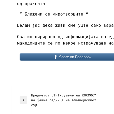
од праксата
” Блажени се миротворците “
Велам јас дека живи сме уште само зара
Ова инспирирано од информацијата на ед
македонците се по некое истражување на
Share on Facebook
Предметот „ТНТ-рушење на КОСМОС“
на јавна седница на Апелацискиот
суд