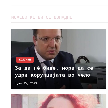
МОЖЕБИ ЌЕ ВИ СЕ ДОПАДНЕ
KОЛУМНИ
За да нѐ биде, мора да се
удри корупцијата во чело
јуни 25, 2023