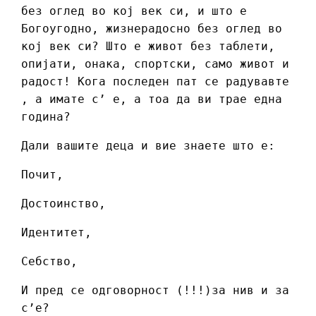
без оглед во кој век си, и што е
Богоугодно, жизнерадосно без оглед во
кој век си? Што е живот без таблети,
опијати, онака, спортски, само живот и
радост! Кога последен пат се радувавте
, а имате с’ е, а тоа да ви трае една
година?
Дали вашите деца и вие знаете што е:
Почит,
Достоинство,
Идентитет,
Себство,
И пред се одговорност (!!!)за нив и за
с’е?