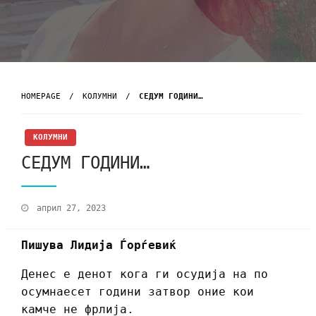
HOMEPAGE
KОЛУМНИ
СЕДУМ ГОДИНИ…
KОЛУМНИ
СЕДУМ ГОДИНИ…
април 27, 2023
Пишува Лидија Ѓорѓевиќ
Денес е денот кога ги осудија на по
осумнаесет години затвор оние кои
камче не фрлија.