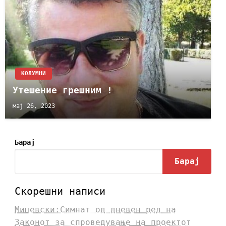
KОЛУМНИ
Утешение грешним !
мај 26, 2023
Барај
Барај
Скорешни написи
Мицевски:Симнат од дневен ред на
Законот за спроведување на проектот