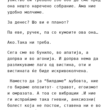
она нешто наречено собрание. Ама ние
удобно молчиме.
За денес? Шо ви е планот?
Па еве, ручек, па со кумоите ова она…
Ако.Така ни треба.
Сега сме во бунило, во апатија, а
допрва и во агонија. И допрва нема да
разликуваме лага од вистина, оти и
вистината ќе биде искривоколчена.
Наместо да ја “билдаме” љубовта, ние
го бираме опозитот- стравот, егоизмот
и омразата. А тоа се вибрации .И ние
ги испраќаме така гневни, анксиозни(
болест која не постои, ставена ни е во