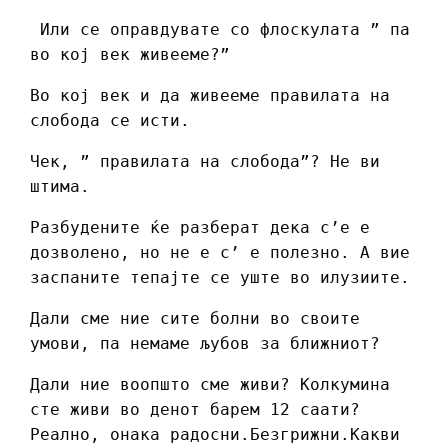
Или се оправдувате со флоскулата ” па
во кој век живееме?”
Во кој век и да живееме правилата на
слобода се исти.
Чек, ” правилата на слобода”? Не ви
штима.
Разбудените ќе разберат дека с’е е
дозволено, но не е с’ е полезно. А вие
заспаните тепајте се уште во илузиите.
Дали сме ние сите болни во своите
умови, па немаме љубов за ближниот?
Дали ние воопшто сме живи? Колкумина
сте живи во денот барем 12 саати?
Реално, онака радосни.Безгрижни.Какви