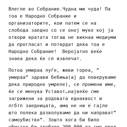
Влегле во Собрание.Чудна ми чуда! Па
тоа е Народно Собрание и
организаторите, кои патем се на
слобода заедно со се оној муко кој ја
отвори вратата тогаш не викнаа медиуми
да прогласат и потврдат дека тоа е
Народно Собрание! Веројатно веќе
знаеа дека ќе се извлечат.
Потоа умираа луѓе, живи гореа, ”
умираа” здрави бебиња(ај да поверуваме
дека природно умреле), се промени име,
ќе се менува Уставот…највеќе сме
загрижени за родовата еднаквост и
лгбтп заедницата, ама не ни е гајле
што полека дозволуваме да ни направат”
самоубиство”. Зошто кога би било
убиство би требало 200 000 да сме пред