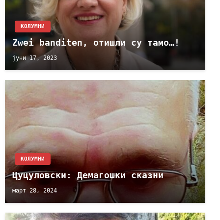
KОЛУМНИ
Zwei banditen, отишли су тамо…!
јуни 17, 2023
KОЛУМНИ
Цуцуловски: Демагошки сказни
март 28, 2024