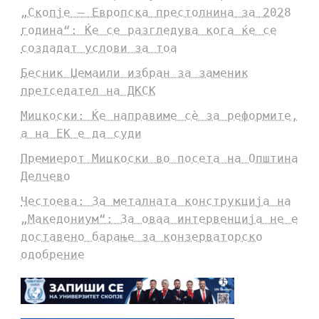
„Скопје – Европска престолнина за 2028
година“: Ќе се разгледува кога ќе се
создадат услови за тоа
Бесник Џемаили избран за заменик
претседател на ДКСК
Мицкоски: Ќе направиме сè за реформите,
а на ЕК е да суди
Премиерот Мицкоски во посета на Општина
Делчево
Честоева: За металната конструкција на
„Македониум“: За оваа интервенција не е
доставено барање за конзерваторско
одобрение