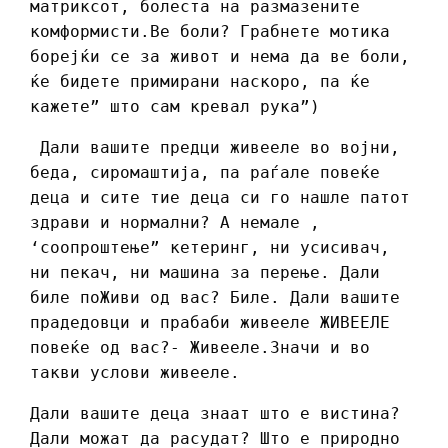
матриксот, болеста на размазените
комформисти.Ве боли? Грабнете мотика
борејќи се за живот и нема да ве боли,
ќе бидете примирани наскоро, па ќе
кажете” што сам кревал рука”)
Дали вашите предци живееле во војни,
беда, сиромаштија, па раѓале повеќе
деца и сите тие деца си го нашле патот
здрави и нормални? А немале ,
‘соопроштење” кетеринг, ни усисивач,
ни пекач, ни машина за перење. Дали
биле поЖиви од вас? Биле. Дали вашите
прадедовци и прабаби живееле ЖИВЕЕЛЕ
повеќе од вас?- Живееле.Значи и во
такви услови живееле.
Дали вашите деца знаат што е вистина?
Дали можат да расудат? Што е природно