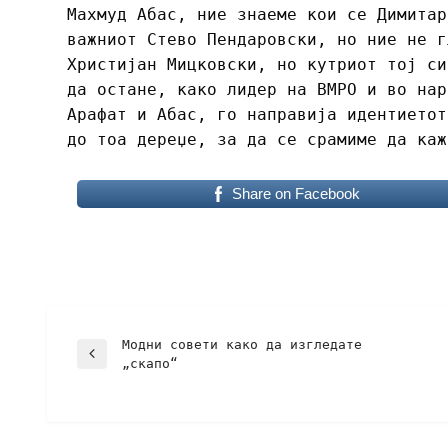
Махмуд Абас, ние знаеме кои се Димитар
важниот Стево Пендаровски, но ние не г
Христијан Мицковски, но кутриот тој си
да остане, како лидер на ВМРО и во нар
Арафат и Абас, го направија идентиетот
до тоа дереџе, за да се срамиме да каж
Share on Facebook
Модни совети како да изгледате
„скапо“