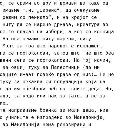
ој се срами во други држави да каже од
 имавме т.н. „шарена“, да очекуваме
 режим со пенкало“, и на крајот се
 ниту да се нарече држава, креатура во
не го гласал на избори, а кој со кошница
 На ова немаше ниту шарени, ниту
 Молк за тоа што народот е исплашен,
га се портокалови, затоа што тие што беа
вени сега се портокалови. На тој начин,
 за овци, туку за Палестинци (да ми
овците имаат повеќе права од нив)… Не не
туку за некаква си популација која на
е да им обезбеди леб на своите деца. Но,
адо, за крдо или пак за јато, а не за
ие…
те направивме боенка за мали деца, ние
о училиште е изградено во Македонија,
 во Македонија нема реновирани и