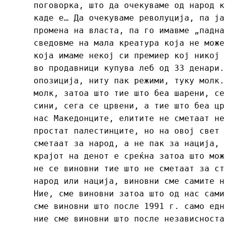
поговорка, што да очекуваме од народ к
каде е… Да очекуваме револуција, па ја
промена на власта, па го имавме „падна
сведовме на мала креатура која не може
која имаме некој си премиер кој никој 
во продавници купува леб од 33 денари.
опозиција, ниту пак режими, туку молк.
молк, затоа што тие што беа шарени, се
сини, сега се црвени, а тие што беа цр
нас Македонците, елитите не сметаат не
простат палестинците, но на овој свет 
сметаат за народ, а не пак за нација, 
крајот на денот е среќна затоа што мож
не се виновни тие што не сметаат за ст
народ или нација, виновни сме самите н
Ние, сме виновни затоа што од нас сами
сме виновни што после 1991 г. само едн
ние сме виновни што после независноста