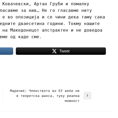
 Ковачевски, Артан Груби и помалку
ласавме за нив… Не го гласавме ниту
 е во опозиција и се чини дека таму сака
едните дваесетина години. Токму нашите
 на Македонецот апстрактен и не доведоа
еме од каде сме.
Tweet
Маричиќ: Членството во ЕУ веќе не
е теоретска шанса, туку реална
можност