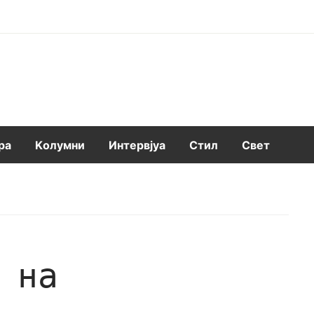
ра
Kолумни
Интервјуа
Стил
Свет
 на