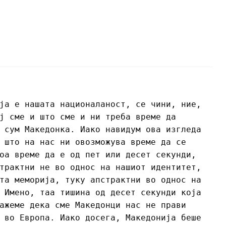
ја е нашата националаност, се чини, ние,
ј сме и што сме и ни треба време да
 сум Македонка. Иако навидум ова изгледа
 што на нас ни овозможува време да се
оа време да е од пет или десет секунди,
трактни не во однос на нашиот идентитет,
та меморија, туку апстрактни во однос на
 Имено, таа тишина од десет секунди која
ажеме дека сме Македонци нас не прави
 во Европа. Иако досега, Македонија беше