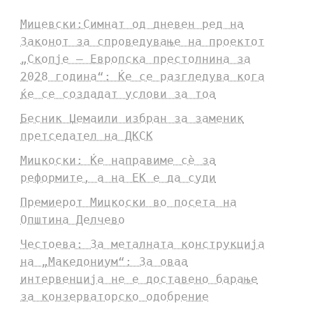
Мицевски:Симнат од дневен ред на
Законот за спроведување на проектот
„Скопје – Европска престолнина за
2028 година“: Ќе се разгледува кога
ќе се создадат услови за тоа
Бесник Џемаили избран за заменик
претседател на ДКСК
Мицкоски: Ќе направиме сè за
реформите, а на ЕК е да суди
Премиерот Мицкоски во посета на
Општина Делчево
Честоева: За металната конструкција
на „Македониум“: За оваа
интервенција не е доставено барање
за конзерваторско одобрение