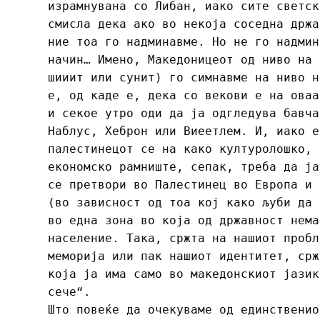
израмнувана со Либан, иако сите светск
смисла дека ако во некоја соседна држа
ние тоа го надминавме. Но не го надмин
начин… Имено, Македоницеот од ниво на 
шииит или сунит) го симнавме на ниво н
е, од каде е, дека со векови е на оваа
и секое утро оди да ја одгледува бавча
Наблус, Хеброн или Виеетлем. И, иако е
палестинецот се на како културолошко, 
економско рамниште, сепак, треба да ја
се претвори во Палестинец во Европа и 
(во зависност од тоа кој како љуби да 
во една зона во која од државност нема
население. Така, сржта на нашиот пробл
меморија или пак нашиот идентитет, срж
која ја има само во македонскиот јазик
сече“.
Што повеќе да очекуваме од единственио