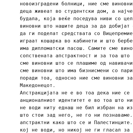
новоизградени болници, ние сме виновни
деца живеат во студентски дом, а најче
будала, која веќе поседува ниви со цел
виновни што нашите деца за да добијат 
да ги поделат средствата со Вицепремие
играат кошарка во кабинети и што бербе
има дипломатски пасош. Самите сме вино
сопствената апстрактност и за тоа што 
сме виновни што се плашиме од навивачи
сме виновни што има бизнисмени со пари
поради тоа, односно ние сме виновни за
Македонецот.
Апстракцијата не е во тоа дека ние се 
анционалниот идентитет е во тоа што ни
не води ниту еднаш не бил избран на из
што стои зад него, не го ни познаваме.
апстрактни како што се и Палестинците.
кој не води, но никој не ги гласал за 