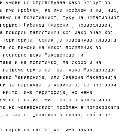
и умови не определуваа како Бејрут во
а има проблем, ќе има проблем и кај нас,
авме на позитивниот, туку на негативниот
гордиот Либанец (маронит, православен,
а покорен палестинец кој иако знае кој
 територија, сепак ја наведнува главата
та со лимони на некој доселеник во
 неспорно дека Македонецот и
така и на политичко, па скоро и на
 најдеме сржта на тоа, како Македонецот
како Македонија, или Северна Македонија
си ја нарекува татковината) се претвори
 ништо, има територија, но нема
ем не е нашиот мит, нашата колективна
та на македонскиот проблем е поговорката
, а таа е: „наведната глава, сабја не
т народ на светот кој има ваква