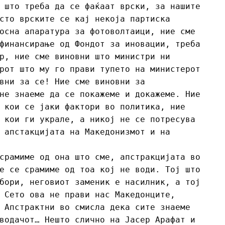
 што треба да се фаќаат врски, за нашите
сто врските се кај некоја партиска
осна апаратура за фотоволтаици, ние сме
финансирање од Фондот за иновации, треба
р, ние сме виновни што министри ни
рот што му го прави тупето на министерот
вни за се! Ние сме виновни за
не знаеме да се покажеме и докажеме. Ние
 кои се јаки фактори во политика, ние
 кои ги украле, а никој не се потресува
 апстакцијата на Македонизмот и на
срамиме од она што сме, апстракцијата во
е се срамиме од тоа кој не води. Тој што
бори, неговиот заменик е насилник, а тој
 Сето ова не прави нас Македонците,
 Апстрактни во смисла дека сите знаеме
водачот… Нешто слично на Јасер Арафат и