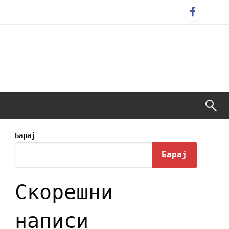
Барај
Барај
Скорешни
написи