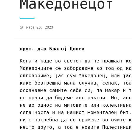
Македонецот
март 20, 2023
проф. д-р Благој Цонев
Кога и каде во светот да не прашаат ко
Македонците се забораваме во тоа од ка
одговориме; јас сум Македонец, или јас
како безгрешна мала случка, сепак, тоа
осознаеме самите себе си, па макар и т
не прави да бидеме апстрактни. Но, апс
не во однос на митовите или колективна
сегашноста и на нашиот моментален бит.
ни е потребна да со срамење во очите к
нешто друго, а тоа е новите Палестинци