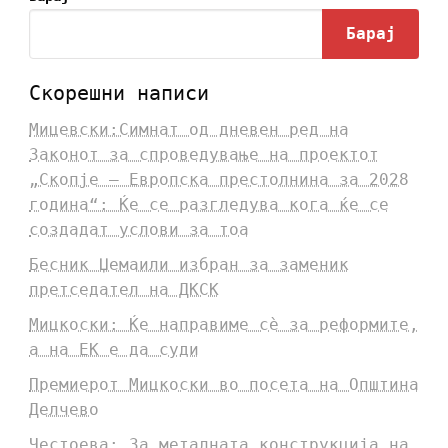
Барај
Скорешни написи
Мицевски:Симнат од дневен ред на
Законот за спроведување на проектот
„Скопје – Европска престолнина за 2028
година“: Ќе се разгледува кога ќе се
создадат услови за тоа
Бесник Џемаили избран за заменик
претседател на ДКСК
Мицкоски: Ќе направиме сè за реформите,
а на ЕК е да суди
Премиерот Мицкоски во посета на Општина
Делчево
Честоева: За металната конструкција на