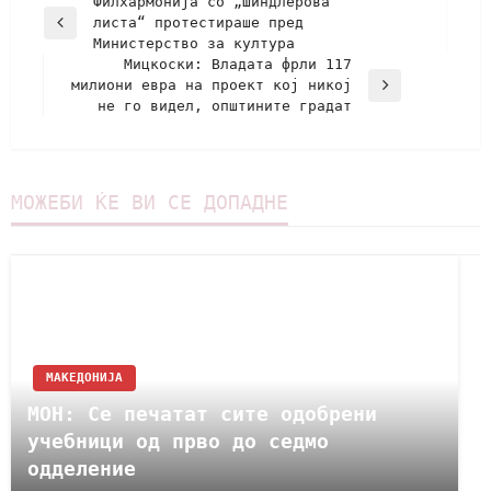
Филхармонија со „Шиндлерова
листа“ протестираше пред
Министерство за култура
Мицкоски: Владата фрли 117
милиони евра на проект кој никој
не го видел, општините градат
МОЖЕБИ ЌЕ ВИ СЕ ДОПАДНЕ
МАКЕДОНИЈА
МОН: Се печатат сите одобрени
учебници од прво до седмо
одделение