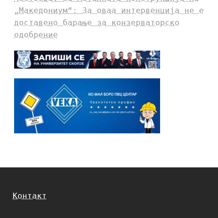
„Македониум“: За оваа интервенција не е
доставено барање за конзерваторско
одобрение
Контакт