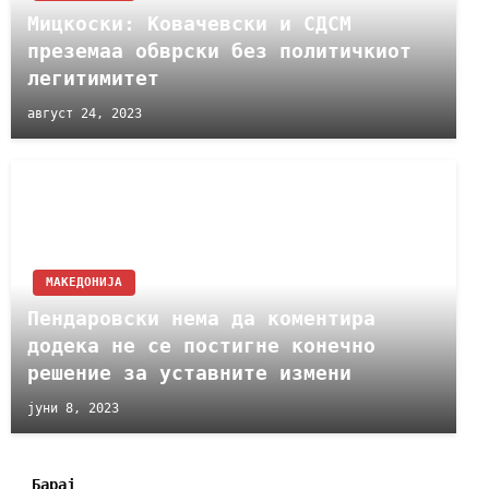
Мицкоски: Ковачевски и СДСМ
преземаа обврски без политичкиот
легитимитет
август 24, 2023
МАКЕДОНИЈА
Пендаровски нема да коментира
додека не се постигне конечно
решение за уставните измени
јуни 8, 2023
Барај