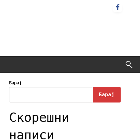
Барај
Барај
Скорешни
написи