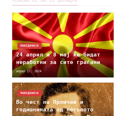
МОЖЕБИ ЌЕ ВИ СЕ ДОПАДНЕ
МАКЕДОНИЈА
24 април и 8 мај ќе бидат
неработни за сите граѓани
април 17, 2024
МАКЕДОНИЈА
Во чест на Прличев и
годишнината од неговото