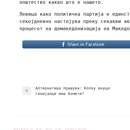
општество какво што е нашето.
Левица како политичка партија е единст
секојдневно настојува преку секакви ак
процесот на демакедонизација на Македо
Share on Facebook
Алтернатива прашува: Колку внуци
генијалци има Ахмети?