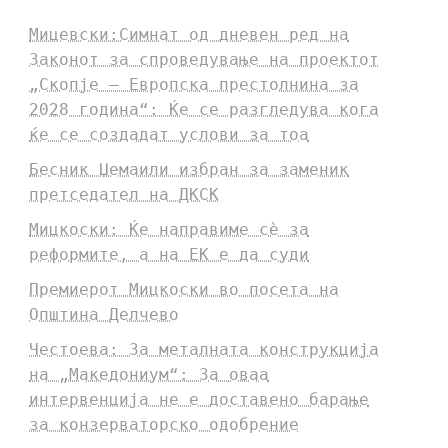
Мицевски:Симнат од дневен ред на
Законот за спроведување на проектот
„Скопје – Европска престолнина за
2028 година“: Ќе се разгледува кога
ќе се создадат услови за тоа
Бесник Џемаили избран за заменик
претседател на ДКСК
Мицкоски: Ќе направиме сè за
реформите, а на ЕК е да суди
Премиерот Мицкоски во посета на
Општина Делчево
Честоева: За металната конструкција
на „Македониум“: За оваа
интервенција не е доставено барање
за конзерваторско одобрение