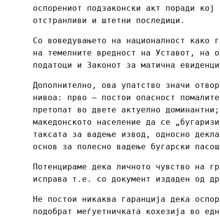
оспорениот подзаконски акт поради кој 
отстранливи и штетни последици.
Со воведувањето на националност како г
на темелните вредност на Уставот, на о
податоци и Законот за матична евиденци
Дополнително, ова упатство значи отвор
нивоа: прво – постои опасност помалите
претопат во двете актуелно доминантни;
македонското население да се „бугаризи
таксата за вадење извод, односно декла
основ за полесно вадење бугарски пасош
Потенцираме дека личното чувство на гр
исправа т.е. со документ издаден од др
Не постои никаква гаранција дека оспор
подобрат меѓуетничката кохезија во едн