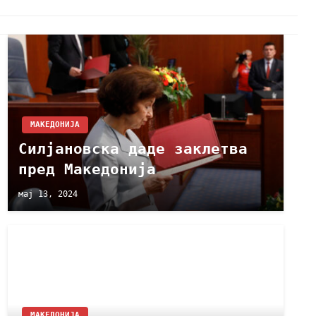
МАКЕДОНИЈА
Силјановска даде заклетва
пред Македонија
мај 13, 2024
МАКЕДОНИЈА