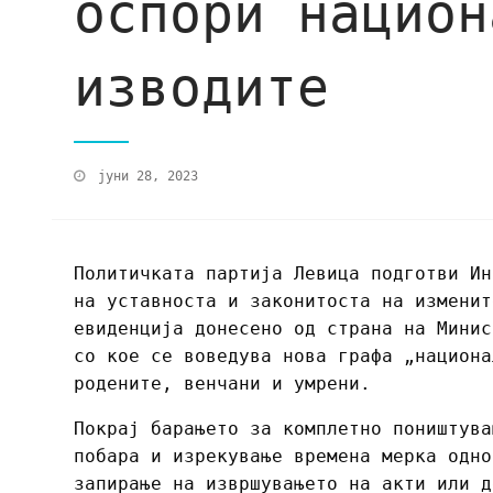
оспори национ
изводите
јуни 28, 2023
Политичката партија Левица подготви Ин
на уставноста и законитоста на изменит
евиденција донесено од страна на Минис
со кое се воведува нова графа „национа
родените, венчани и умрени.
Покрај барањето за комплетно поништува
побара и изрекување времена мерка одно
запирање на извршувањето на акти или д