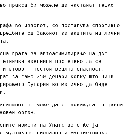
во пракса би можеле да настанат тешко
рафа во изводот, се постапува спротивно
дредбите од Законот за заштита на лични
ја.
ена врата за автоасимилирање на две
 етнички заедници постепено да се
 и второ – постои реална опасност,
ра“ за само 250 денари колку што чини
рирањето Бугарин во матично да биде
и.
аѓанинот не може да се докажува со јавна
жавен орган.
ените измени на Упатството ќе ја
о мултиконфесионално и мултиетничко