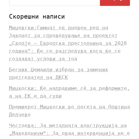
Скорешни написи
Мицевски:Симнат од дневен ред на
Законот за спроведување на проектот
„Скопје – Европска престолнина за 2028
година“: Ќе се разгледува кога ќе се
создадат услови за тоа
Бесник Џемаили избран за заменик
претседател на ДКСК
Мицкоски: Ќе направиме сè за реформите,
а на ЕК е да суди
Премиерот Мицкоски во посета на Општина
Делчево
Честоева: За металната конструкција на
„Македониум“: За оваа интервенција не е