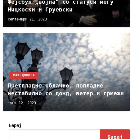
Фејсбук „војна“ со статуси меѓу
Мицкоски и Груевски
септември 21, 2023
МАКЕДОНИЈА
Претпладне облачно, попладне
нестабилно со дожд, ветер и грмежи
јуни 12, 2023
Барај
Барај