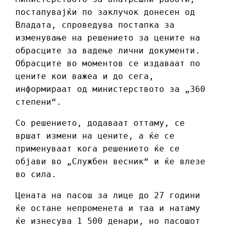
постапувајќи по заклучок донесен од
Владата, спроведува постапка за
изменување на решението за цените на
обрасците за вадење лични документи.
Обрасците во моментов се издаваат по
цените кои важеа и до сега,
информираат од министерството за „360
степени“.
Со решението, додаваат оттаму, се
вршат измени на цените, а ќе се
применуваат кога решението ќе се
објави во „Службен весник“ и ќе влезе
во сила.
Цената на пасош за лице до 27 години
ќе остане непроменета и таа и натаму
ќе изнесува 1 500 денари, но пасошот