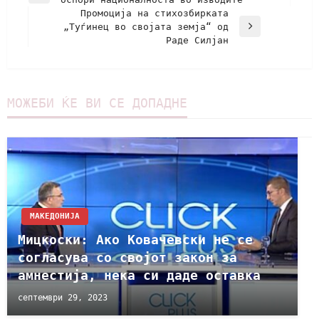
Промоција на стихозбирката
„Туѓинец во својата земја“ од
Раде Силјан
МОЖЕБИ ЌЕ ВИ СЕ ДОПАДНЕ
МАКЕДОНИЈА
Мицкоски: Ако Ковачевски не се
согласува со својот закон за
амнестија, нека си даде оставка
септември 29, 2023