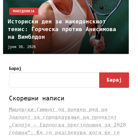
МАКЕДОНИЈА
Историски ден за македонскиот
тенис: Ѓорческа против Анисимова
на Вимблдон
јуни 30, 2026
Барај
Барај
Скорешни написи
Мицевски:Симнат од дневен ред на
Законот за спроведување на проектот
„Скопје – Европска престолнина за 2028
година“: Ќе се разгледува кога ќе се