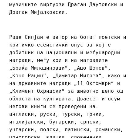
музичките виртуози Драган Даутовски и
Драган Мијалковски.
Раде Силјан е автор на богат поетски и
критичко-есеистички опус за кој е
добитник на национални и меѓународни
награди, меѓу кои и на наградите
„Браќа Миладиновци“, „Ацо Шопов“,
„Кочо Рацин“, „Димитар Митрев“, како и
на државните награди „11 Октомври“ и
„Климент Охридски“ за животно дело од
областа на културата. Дваесет и осум
негови книги се преведени на:
англиски, руски, турски, грчки,
италијански, бугарски, српски,
унгарски, полски, латински, романски,
црногорски, влашки, словенечки,