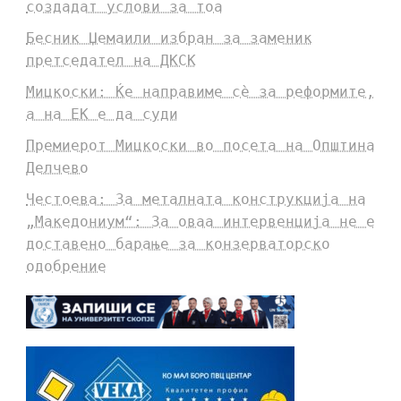
создадат услови за тоа
Бесник Џемаили избран за заменик
претседател на ДКСК
Мицкоски: Ќе направиме сè за реформите,
а на ЕК е да суди
Премиерот Мицкоски во посета на Општина
Делчево
Честоева: За металната конструкција на
„Македониум“: За оваа интервенција не е
доставено барање за конзерваторско
одобрение