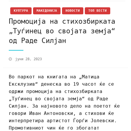
КУЛТУРА
МАКЕДОНИЈА
НОВОСТИ
ТОП ВЕСТИ
Промоција на стихозбирката
„Туѓинец во својата земја“
од Раде Силјан
јуни 28, 2023
Во паркот на книгата на „Матица
Ексклузив“ денеска во 19 часот ќе се
одржи промоција на стихозбирката
„Туѓинец во својата земја“ од Раде
Силјан. За најновото дело на поетот ќе
говори Иван Антоновски, а стихови ќе
интерпретира артистот Ѓорѓи Јолевски.
Промотивниот чин ќе го збогатат