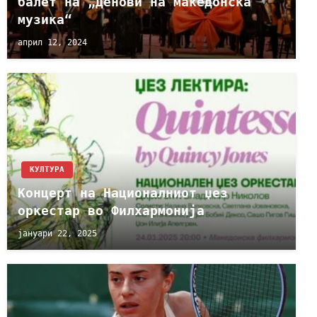
балет на „Денови на македонска
музика“
април 12, 2024
КУЛТУРА
Концерт на Националниот џез
оркестар во Филхармонија
јануари 22, 2025