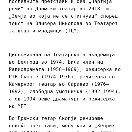
последните претстави ѝ беа „Партија
реми“ во Драмски театар во 2018 и
„Земја во која не се стигнува“ според
текст на Оливера Николова во Театарот
за деца и младинци (ТДМ).
Дипломирала на Театарската академија
во Белград во 1974. Била член на
Радиодрамата (1958–1969), режисерка во
РТВ Скопје (1974–1976), режисерка во
Камерниот театар во Сараево (1976–
1992); слободна уметничка (1992–1994),
а од 1994 беше драматург и режисерка
на МРТ.
Во Драмски тетар Скопје режираше
повеќе претстави, меѓу кои и „Хенрих