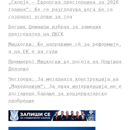
„Скопје – Европска престолнина за 2028
година“: Ќе се разгледува кога ќе се
создадат услови за тоа
Бесник Џемаили избран за заменик
претседател на ДКСК
Мицкоски: Ќе направиме сè за реформите,
а на ЕК е да суди
Премиерот Мицкоски во посета на Општина
Делчево
Честоева: За металната конструкција на
„Македониум“: За оваа интервенција не е
доставено барање за конзерваторско
одобрение