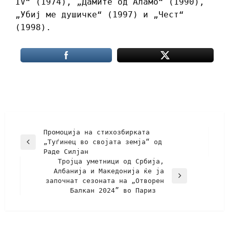
IV“ (1974), „Дамите од Аламо“ (1990),
„Убиј ме душичке“ (1997) и „Чест“
(1998).
Промоција на стихозбирката
„Туѓинец во својата земја“ од
Раде Силјан
Тројца уметници од Србија,
Албанија и Македонија ќе ја
започнат сезоната на „Отворен
Балкан 2024” во Париз