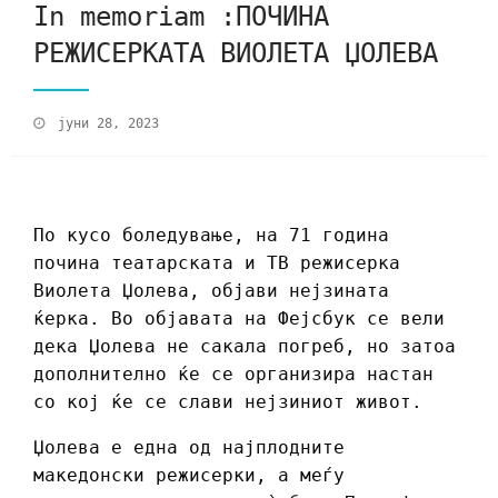
In memoriam :ПОЧИНА
РЕЖИСЕРКАТА ВИОЛЕТА ЏОЛЕВА
јуни 28, 2023
По кусо боледување, на 71 година
почина театарската и ТВ режисерка
Виолета Џолева, објави нејзината
ќерка. Во објавата на Фејсбук се вели
дека Џолева не сакала погреб, но затоа
дополнително ќе се организира настан
со кој ќе се слави нејзиниот живот.
Џолева е една од најплодните
македонски режисерки, а меѓу