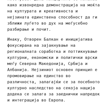
како извонредна демонстрација на моќта
на културата и креативноста и
нејзината единствена способност да ги
зближи луѓето во дух на меѓусебно
разбирање и почит.
Инаку, Отворен Балкан е иницијатива
фокусирана на зајакнување на
регионалната соработка и поттикнување
културни, економски и политички врски
меѓу Северна Македонија, Србија и
Албанија. Нејзиниот основен принцип е
промовирање на единство во
различноста, залагајќи се за посебното
културно наследство на секоја нација
додека се залага за заеднички напредок
и интеграција во Европа.