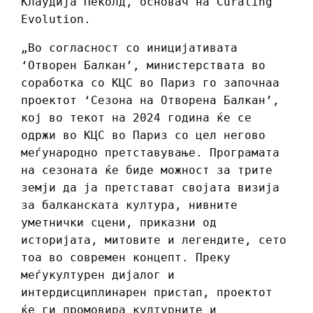
Клаудија Пеколд, основач на Curating
Evolution.
„Во согласност со иницијативата
‘Отворен Балкан’, министерствата во
соработка со КЦС во Париз го започнаа
проектот ‘Сезона на Отворена Балкан’,
кој во текот на 2024 година ќе се
одржи во КЦС во Париз со цел негово
меѓународно претставување. Програмата
на сезоната ќе биде можност за трите
земји да ја претстават својата визија
за балканската култура, нивните
уметнички сцени, приказни од
историјата, митовите и легендите, сето
тоа во современ концепт. Преку
меѓукултурен дијалог и
интердисциплинарен пристап, проектот
ќе ги промовира културните и