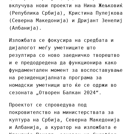
вклучува нови проекти на Нина Жељковиќ
(Република Србија), Кристина Пулејкова
(Северна Македонија) и Дријант Зенелиј
(Албанија).
Изложбата се фокусира на средбата и
дијалогот меѓу уметниците што
резултира со ново заедничко творештво
и е предодредена да функционира како
фундаментален момент за воспоставување
на резиденцијалната програма за
номадски уметници што ќе се одржи во
сезоната „Отворен Балкан 2024“.
Проектот се спроведува под
покровителство на министерствата за
култура на Србија, Северна Македонија
и Албанија, а куратор на изложбата е