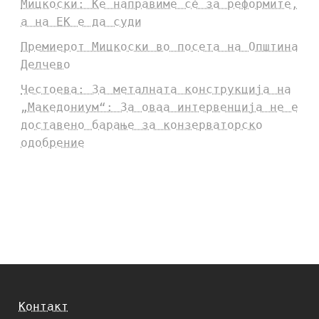
Мицкоски: Ќе направиме сè за реформите,
а на ЕК е да суди
Премиерот Мицкоски во посета на Општина
Делчево
Честоева: За металната конструкција на
„Македониум“: За оваа интервенција не е
доставено барање за конзерваторско
одобрение
Контакт