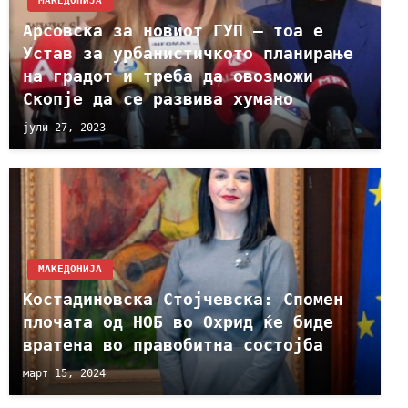
МАКЕДОНИЈА
Арсовска за новиот ГУП – тоа е
Устав за урбанистичкото планирање
на градот и треба да овозможи
Скопје да се развива хумано
јули 27, 2023
МАКЕДОНИЈА
Костадиновска Стојчевска: Спомен
плочата од НОБ во Охрид ќе биде
вратена во правобитна состојба
март 15, 2024