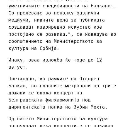
уметничките специфичности на Балканот…
Со прелевање во неколку различни
медиуми, нивните дела за публиката
создаваат извонредно искуство кое
постојано се развива.”, се наведува во
соопштението на Министерството за
култура на Србија.
Инаку, оваа изложба ќе трае до 12
август.
Претходно, во рамките на Отворен
Балкан, во главните метрополи на трите
држави се одржа концерт на
Белградската филхармонија под
диригентската палка на Зубин Мехта.
Од нашето Министерството за култура
посочуваат дека концертите се покажаа