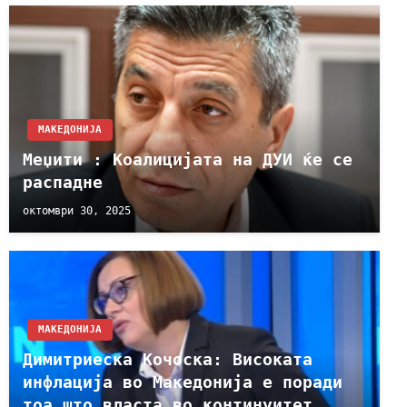
МАКЕДОНИЈА
Меџити : Kоалицијата на ДУИ ќе се
распадне
октомври 30, 2025
МАКЕДОНИЈА
Димитриеска Кочоска: Високата
инфлација во Македонија е поради
тоа што власта во континуитет