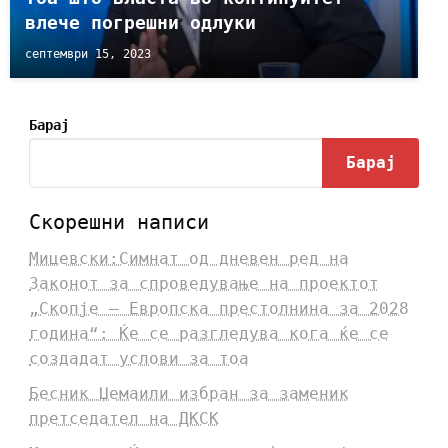
влече погрешни одлуки
септември 15, 2023
Барај
Барај
Скорешни написи
Мицевски:Симнат од дневен ред на
Законот за спроведување на проектот
„Скопје – Европска престолнина за 2028
година“: Ќе се разгледува кога ќе се
создадат услови за тоа
Бесник Џемаили избран за заменик
претседател на ДКСК