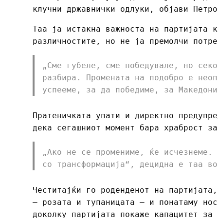
клучни државнички одлуки, објави Петро
Таа ја истакна важноста на партијата к
различностите, но не ја премолчи потре
„Сме губеле, сме победувале, но секо
разбира. Промената на подобро е неоп
успееме, за да победиме, за Македони
Пратеничката упати и директно предупре
дека сегашниот момент бара храброст за
„Ако не се промениме, ќе исчезнеме. 
со трансформација“, децидна е таа во
Честитајќи го роденденот на партијата,
– розата и тупаницата – и понатаму нос
доколку партијата покаже капацитет за 