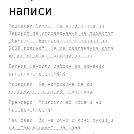
написи
Мицевски:Симнат од дневен ред на
Законот за спроведување на проектот
„Скопје – Европска престолнина за
2028 година“: Ќе се разгледува кога
ќе се создадат услови за тоа
Бесник Џемаили избран за заменик
претседател на ДКСК
Мицкоски: Ќе направиме сè за
реформите, а на ЕК е да суди
Премиерот Мицкоски во посета на
Општина Делчево
Честоева: За металната конструкција
на „Македониум“: За оваа