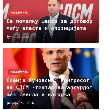
МАКЕДОНИЈА
Се помалку шанси за договор
меѓу власта и опозицијата
јуни 19, 2023
МАКЕДОНИЈА
Софија Куновска: Конгресот
на СДСМ -театар на апсурдот
без смисла и катарза
јануари 26, 2026