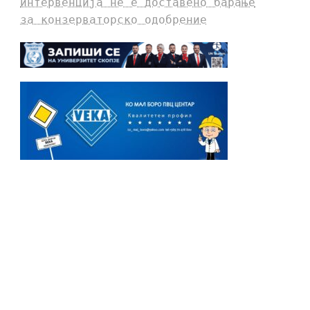
интервенција не е доставено барање
за конзерваторско одобрение