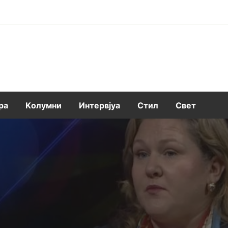
ра
Kолумни
Интервјуа
Стил
Свет