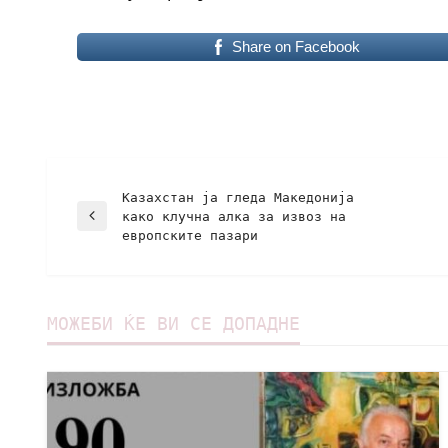
Share on Facebook
Казахстан ја гледа Македонија
како клучна алка за извоз на
европските пазари
МОЖЕБИ ЌЕ ВИ СЕ ДОПАДНЕ