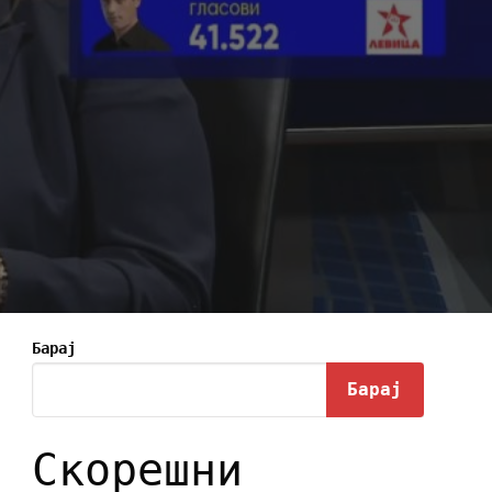
Барај
Барај
Скорешни