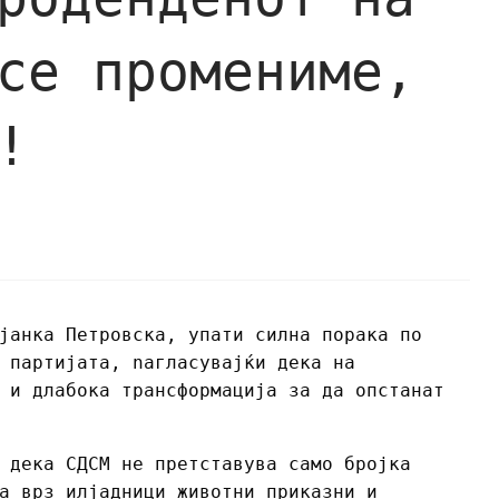
се промениме,
!
јанка Петровска, упати силна порака по
 партијата, nагласувајќи дека на
 и длабока трансформација за да опстанат
 дека СДСМ не претставува само бројка
а врз илјадници животни приказни и