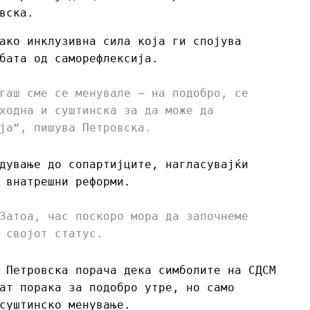
вска.
ако инклузивна сила која ги спојува
бата од саморефлексија.
гаш сме се менувале – на подобро, се
ходна и суштинска за да може да
ја“, пишува Петровска.
дување до сопартијците, нагласувајќи
 внатрешни реформи.
Затоа, час поскоро мора да започнеме
 својот статус.
 Петровска порача дека симболите на СДСМ
ат порака за подобро утре, но само
суштинско менување.