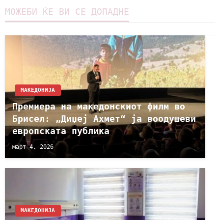
МОЖЕБИ ЌЕ ВИ СЕ ДОПАДНЕ
МАКЕДОНИЈА
Премиера на македонскиот филм во
Брисел: „Диџеј Ахмет“ ја воодушеви
европската публика
март 4, 2026
МАКЕДОНИЈА