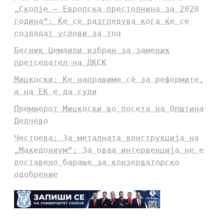
„Скопје – Европска престолнина за 2028
година“: Ќе се разгледува кога ќе се
создадат услови за тоа
Бесник Џемаили избран за заменик
претседател на ДКСК
Мицкоски: Ќе направиме сè за реформите,
а на ЕК е да суди
Премиерот Мицкоски во посета на Општина
Делчево
Честоева: За металната конструкција на
„Македониум“: За оваа интервенција не е
доставено барање за конзерваторско
одобрение