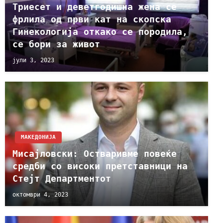
Триесет и деветгодишна жена се
фрлила од први кат на скопска
Гинекологија откако се породила,
се бори за живот
јули 3, 2023
МАКЕДОНИЈА
Мисајловски: Oстваривме повеќе
средби со високи претставници на
Стејт Департментот
октомври 4, 2023