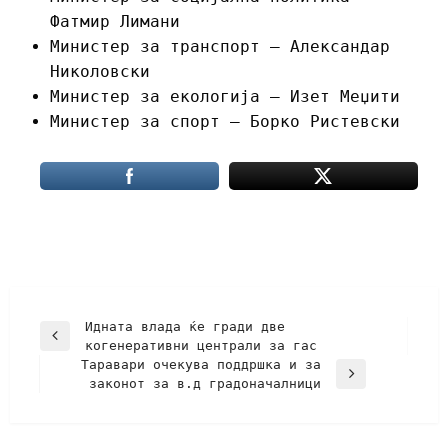
Фатмир Лимани
Министер за транспорт – Александар
Николовски
Министер за екологија – Изет Меџити
Министер за спорт – Борко Ристевски
Идната влада ќе гради две
когенеративни централи за гас
Таравари очекува поддршка и за
законот за в.д градоначалници