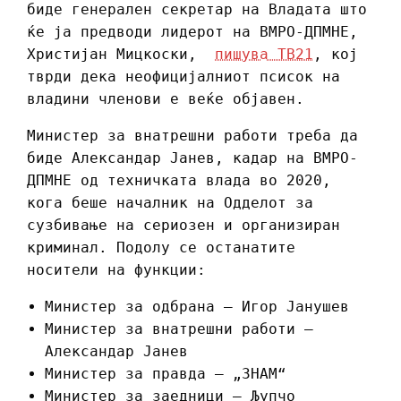
биде генерален секретар на Владата што
ќе ја предводи лидерот на ВМРО-ДПМНЕ,
Христијан Мицкоски,
пишува ТВ21
, кој
тврди дека неофицијалниот псисок на
владини членови е веќе објавен.
Министер за внатрешни работи треба да
биде Александар Јанев, кадар на ВМРО-
ДПМНЕ од техничката влада во 2020,
кога беше началник на Одделот за
сузбивање на сериозен и организиран
криминал. Подолу се останатите
носители на функции:
Министер за одбрана – Игор Јанушев
Министер за внатрешни работи –
Александар Јанев
Министер за правда – „ЗНАМ“
Министер за заедници – Љупчо