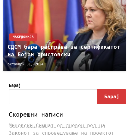
МАКЕДОНИЈА
СДСМ бара расправа за сертификатот
на Бојан Христовски
октомври 31, 2024
Барај
Барај
Скорешни написи
Мицевски:Симнат од дневен ред на
Законот за спроведување на проектот