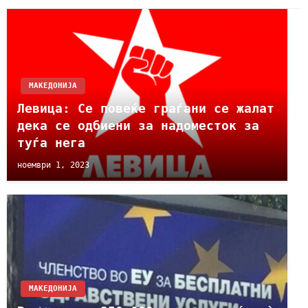
МАКЕДОНИЈА
Левица: Се повеќе граѓани се жалат
дека се одбиени за надоместок за
туѓа нега
ноември 1, 2023
МАКЕДОНИЈА