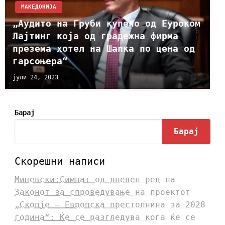
МАКЕДОНИЈА
„Аудито на Груби купено од Еуроком
Лајтинг која од градежна фирма
презема хотел на Шапка по цена од
гарсоњера“
јули 24, 2023
Барај
Барај
Скорешни написи
Мицевски:Симнат од дневен ред на
Законот за спроведување на проектот
„Скопје – Европска престолнина за 2028
година“: Ќе се разгледува кога ќе се