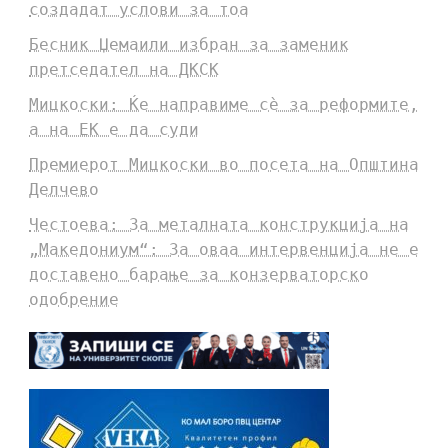
создадат услови за тоа
Бесник Џемаили избран за заменик
претседател на ДКСК
Мицкоски: Ќе направиме сè за реформите,
а на ЕК е да суди
Премиерот Мицкоски во посета на Општина
Делчево
Честоева: За металната конструкција на
„Македониум“: За оваа интервенција не е
доставено барање за конзерваторско
одобрение