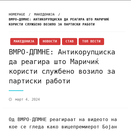
HOMEPAGE
МАКЕДОНИЈА
ВМРО-ДПМНЕ: AНТИКОРУПЦИСКА ДА РЕАГИРА ШТО МАРИЧИЌ
КОРИСТИ СЛУЖБЕНО ВОЗИЛО ЗА ПАРТИСКИ РАБОТИ
МАКЕДОНИЈА
НОВОСТИ
СТАВ
ТОП ВЕСТИ
ВМРО-ДПМНЕ: Aнтикорупциска
да реагира што Маричиќ
користи службено возило за
партиски работи
март 4, 2024
Од ВМРО-ДПМНЕ реагираат на видеото на
кое се гледа како вицепремиерот Бојан