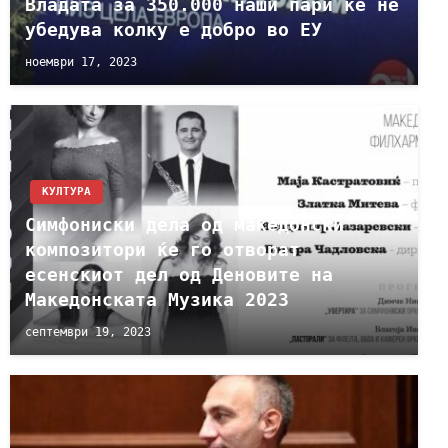
Владата за 350.000 наши пари ќе нѐ
убедува колку е добро во ЕУ
ноември 17, 2023
КУЛТУРА
Симфониски дела од македонски
композитори ќе го отворат
есенскиот дел од Деновите на
Македонската Музика 2023
септември 19, 2023