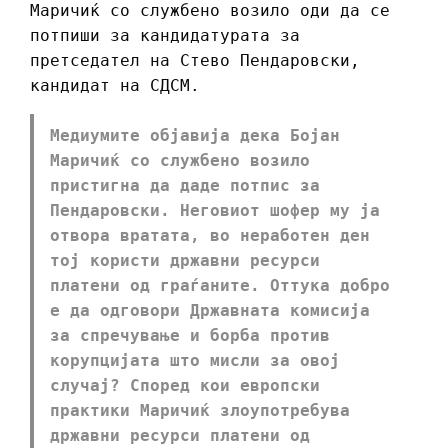
Маричиќ со службено возило оди да се
потпиши за кандидатурата за
претседател на Стево Пендаровски,
кандидат на СДСМ.
Медиумите објавија дека Бојан
Маричиќ со службено возило
пристигна да даде потпис за
Пендаровски. Неговиот шофер му ја
отвора вратата, во неработен ден
тој користи државни ресурси
платени од граѓаните. Оттука добро
е да одговори Државната комисија
за спречување и борба против
корупцијата што мисли за овој
случај? Според кои европски
практики Маричиќ злоупотребува
државни ресурси платени од