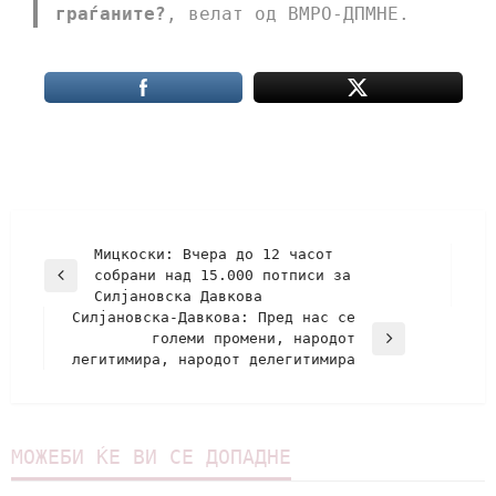
граѓаните?
, велат од ВМРО-ДПМНЕ.
Мицкоски: Вчера до 12 часот
собрани над 15.000 потписи за
Силјановска Давкова
Силјановска-Давкова: Пред нас се
големи промени, народот
легитимира, народот делегитимира
МОЖЕБИ ЌЕ ВИ СЕ ДОПАДНЕ