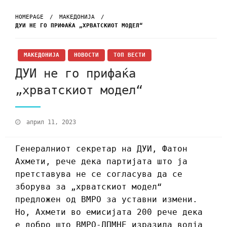
HOMEPAGE
МАКЕДОНИЈА
ДУИ НЕ ГО ПРИФАЌА „ХРВАТСКИОТ МОДЕЛ“
МАКЕДОНИЈА
НОВОСТИ
ТОП ВЕСТИ
ДУИ не го прифаќа
„хрватскиот модел“
април 11, 2023
Генералниот секретар на ДУИ, Фатон
Ахмети, рече дека партијата што ја
претставува не се согласува да се
зборува за „хрватскиот модел“
предложен од ВМРО за уставни измени.
Но, Ахмети во емисијата 200 рече дека
е добро што ВМРО-ДПМНЕ изразила волја