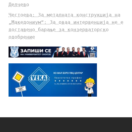
Делчево
Честоева: За металната конструкција на
„Македониум“: За оваа интервенција не е
доставено барање за конзерваторско
одобрение