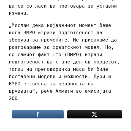
да се согласи да преговара за уставни
измени.
„Мислам дека најважниот момент беше
кога ВМРО изрази подготвеност да
зборува за промените. Не прифаќаме да
разговараме за хрватскиот модел. Но,
со самиот факт што (ВМРО) изрази
подготвеност да стане дел од процесот,
тогаш на преговарачка маса би биле
поставени модели и можности. Дури и
ВМРО е свесна за реалноста на
државата“, рече Ахмети во емисијата
200.