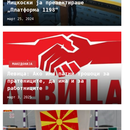
Мицкоски ја презентираше
„Платформа 1198“
март 25, 2024
МАКЕДОНИЈА
Левица: Ако има патни трошоци за
пратениците, да има и за
работниците
март 3, 2025