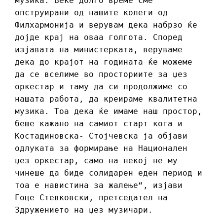
музика. Веќе долго време сме
опструирани од нашите колеги од
Филхармонија и верувам дека набрзо ќе
дојде крај на оваа голгота. Според
изјавата на министерката, веруваме
дека до крајот на годината ќе можеме
да се вселиме во просториите за џез
оркестар и таму да си продолжиме со
нашата работа, да креираме квалитетна
музика. Тоа дека ќе имаме наш простор,
беше кажано на самиот старт кога и
Костадиновска- Стојчевска ја објави
одлуката за формирање на Национален
џез оркестар, само на некој не му
чинеше да биде солидарен еден период и
тоа е навистина за жалење“, изјави
Гоце Стевковски, претседател на
Здружението на џез музичари.