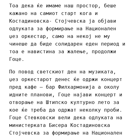
Тоа дека ќе имаме наш простор, беше
кажано на самиот старт кога и
Костадиновска- Стојчевска ја објави
одлуката за формирање на Национален
џез оркестар, само на некој не му
чинеше да биде солидарен еден период и
тоа е навистина за жалење, продолжи
Гоце.
По повод светскиот ден на музиката,
џез оркестарот денес ќе одржи концерт
пред кафе – бар Филхармонија а околу
идните планови, Гоце најави концерт и
отворање на Штипско културно лето за
кое ќе треба да одржат неколку проби.
Гоце Стевковски вели дека одлуката на
министерката Бисера Костадиновска
Стојчевска за формирање на Национален