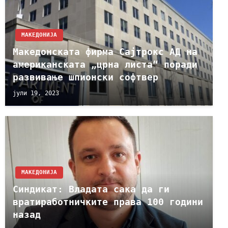
МАКЕДОНИЈА
Македонската фирма Сајтрокс АД на
американската „црна листа“ поради
развивање шпионски софтвер
јули 19, 2023
МАКЕДОНИЈА
Синдикат: Владата сака да ги
вратиработничките права 100 години
назад