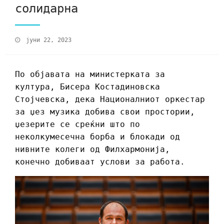
солидарна
јуни 22, 2023
По објавата на министерката за
култура, Бисера Костадиновска
Стојчевска, дека Националниот оркестар
за џез музика добива свои простории,
џезерите се среќни што по
неколкумесечна борба и блокади од
нивните колеги од Филхармонија,
конечно добиваат услови за работа.