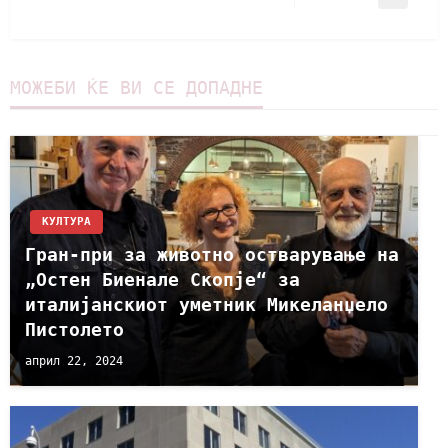
МОЖЕБИ ЌЕ ВИ СЕ ДОПАДНЕ
КУЛТУРА
Гран-при за животно остварување на
„Остен Биенале Скопје“ за
италијанскиот уметник Микеланџело
Пистолето
април 22, 2024