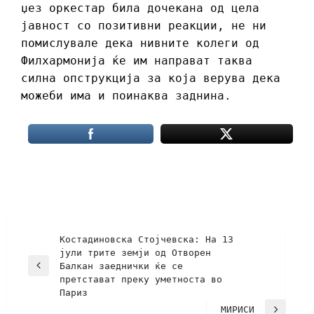
џез оркестар била дочекана од цела
јавност со позитивни реакции, не ни
помислувале дека нивните колеги од
Филхармонија ќе им направат таква
силна опструкција за која верува дека
можеби има и поинаква заднина.
Костадиновска Стојчевска: На 13
јули трите земји од Отворен
Балкан заеднички ќе се
претстават преку уметноста во
Париз
МИРИСИ