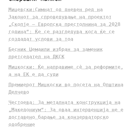
Мицевски:Симнат од дневен ред на
Законот за спроведување на проектот
„Скопје – Европска престолнина за 2028
година“: Ќе се разгледува кога ќе се
создадат услови за тоа
Бесник Џемаили избран за заменик
претседател на ДКСК
Мицкоски: Ќе направиме сè за реформите,
а на ЕК е да суди
Премиерот Мицкоски во посета на Општина
Делчево
Честоева: За металната конструкција на
„Македониум“: За оваа интервенција не е
доставено барање за конзерваторско
одобрение