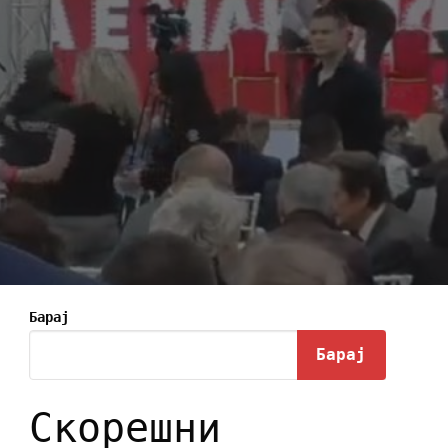
Барај
Барај
Скорешни