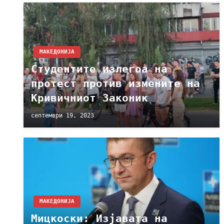
МАКЕДОНИЈА
Студентите излегоа на
протест против измените на
Кривичниот Законик
септември 19, 2023
МАКЕДОНИЈА
Мицкоски: Изјавата на