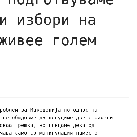
и избори на
живее голем
роблем за Македонија по однос на
 се обидовме да понудиме две сериозни
оваа грешка, но гледаме дека од
мава само со манипулации наместо