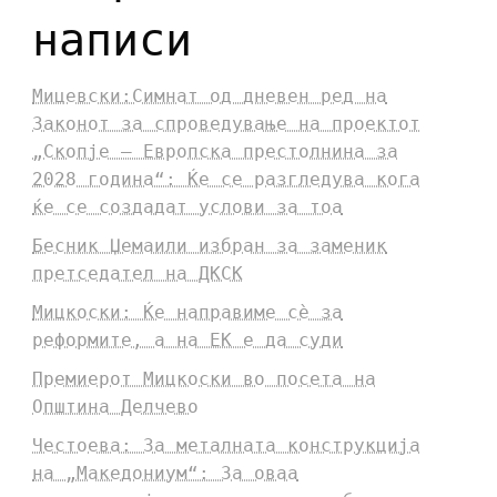
написи
Мицевски:Симнат од дневен ред на
Законот за спроведување на проектот
„Скопје – Европска престолнина за
2028 година“: Ќе се разгледува кога
ќе се создадат услови за тоа
Бесник Џемаили избран за заменик
претседател на ДКСК
Мицкоски: Ќе направиме сè за
реформите, а на ЕК е да суди
Премиерот Мицкоски во посета на
Општина Делчево
Честоева: За металната конструкција
на „Македониум“: За оваа