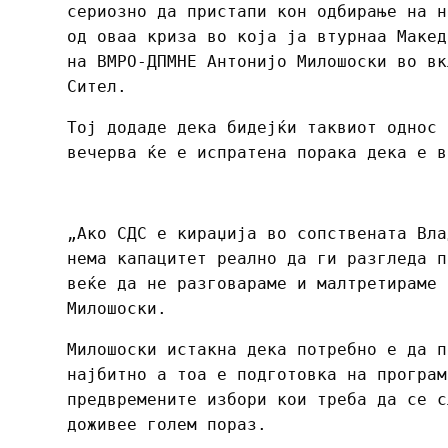
сериозно да пристапи кон одбирање на н
од оваа криза во која ја втурнаа Макед
на ВМРО-ДПМНЕ Антонијо Милошоски во вк
Сител.
Тој додаде дека бидејќи таквиот однос 
вечерва ќе е испратена порака дека е в
„Ако СДС е кираџија во сопствената Вла
нема капацитет реално да ги разгледа п
веќе да не разговараме и малтретираме 
Милошоски.
Милошоски истакна дека потребно е да п
најбитно а тоа е подготовка на програм
предвремените избори кои треба да се с
доживее голем пораз.