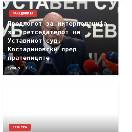
МАКЕДОНИЈА
Предлогот за интерпелација
за претседателот на
Уставниот суд,
Костадиновски пред
пратениците
јули 9, 2025
КУЛТУРА