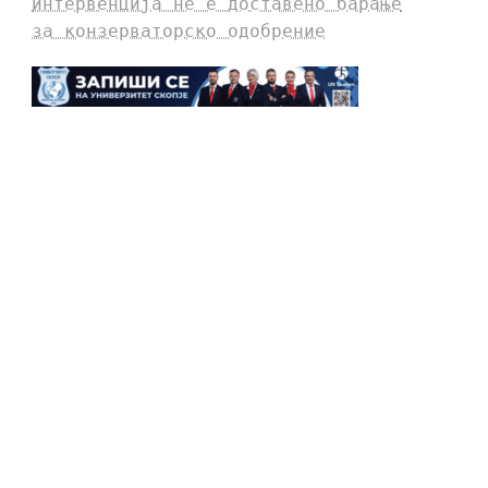
интервенција не е доставено барање
за конзерваторско одобрение