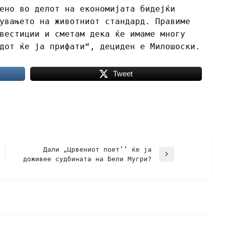
ено во делот на економијата бидејќи
увањето на животниот стандард. Правиме
вестиции и сметам дека ќе имаме многу
дот ќе ја прифати“, дециден е Милошоски.
Tweet
Дали „Црвениот поет‘‘ ќе ја
доживее судбината на Бели Мугри?