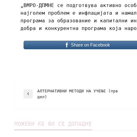
„ВМРО-ДПМНЕ се подготвува активно особ
најголем проблем е инфлацијата и намал
програма за образование и капитални ин
добра и конкурентна програма која наро
Share on Facebook
АЛТЕРНАТИВНИ МЕТОДИ НА УЧЕЊЕ (прв
дел)
МОЖЕБИ ЌЕ ВИ СЕ ДОПАДНЕ