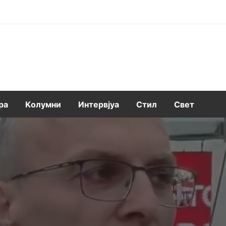
ра
Kолумни
Интервјуа
Стил
Свет