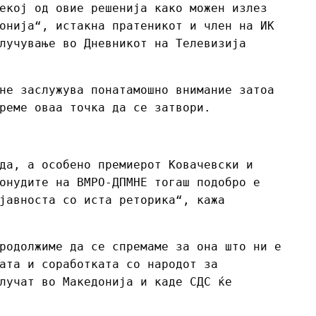
екој од овие решенија како можен излез
онија“, истакна пратеникот и член на ИК
лучување во Дневникот на Телевизија
не заслужува понатамошно внимание затоа
реме оваа точка да се затвори.
да, а особено премиерот Ковачевски и
онудите на ВМРО-ДПМНЕ тогаш подобро е
јавноста со иста реторика“, кажа
родолжиме да се спремаме за она што ни е
ата и соработката со народот за
лучат во Македонија и каде СДС ќе