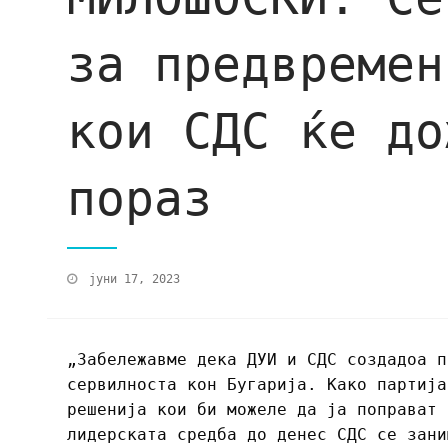
за предвремен
кои СДС ќе до
пораз
јуни 17, 2023
„Забележавме дека ДУИ и СДС создадоа п
сервилноста кон Бугарија. Како партија
решенија кои би можеле да ја поправат 
лидерската средба до денес СДС се зани