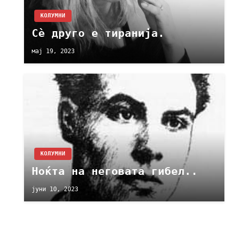
KОЛУМНИ
Сѐ друго е тиранија.
мај 19, 2023
KОЛУМНИ
Ноќта на неговата гибел..
јуни 10, 2023