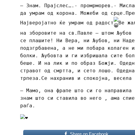
– Знам. Прајслес….- промрморев.- Мисла
да умрам од корона. Можеби од срце.Пре
Најверојатно ќе умрам од радост
Ве жа
на зборовите на св.Павле – штом Љубов 
се плашите! Ни Вера, ни Љубов, ни Наде
подзгрбавена, а не ми побара колаген и
болки. Љубовта и ги избришала сите бол
беше. И на лик и по образ Божји. Одедн
стравот од смртта, и сето лошо. Одедна
трпеза.Се нахранив и спокојна, весела 
– Мамо, она фрапе што си го направила 
знам што си ставила во него , ама спие
раѓа.
Share on Facebook