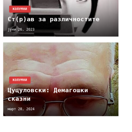
KОЛУМНИ
Ст(р)ав за различностите
јуни 26, 2023
KОЛУМНИ
Цуцуловски: Демагошки
сказни
март 28, 2024