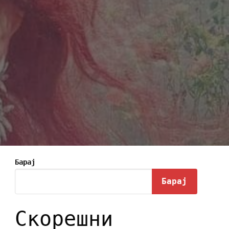
Барај
Барај
Скорешни