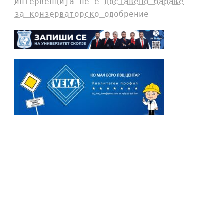
интервенција не е доставено барање
за конзерваторско одобрение