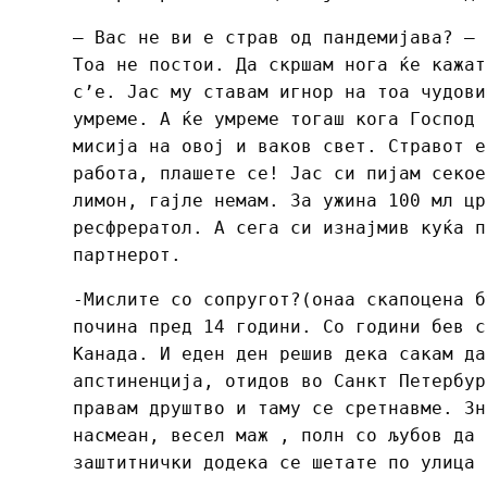
– Вас не ви е страв од пандемијава? – 
Тоа не постои. Да скршам нога ќе кажат
с’е. Јас му ставам игнор на тоа чудови
умреме. А ќе умреме тогаш кога Господ 
мисија на овој и ваков свет. Стравот е
работа, плашете се! Јас си пијам секое
лимон, гајле немам. За ужина 100 мл цр
ресфрератол. А сега си изнајмив куќа п
партнерот.
-Мислите со сопругот?(онаа скапоцена б
почина пред 14 години. Со години бев с
Канада. И еден ден решив дека сакам да
апстиненција, отидов во Санкт Петербур
правам друштво и таму се сретнавме. Зн
насмеан, весел маж , полн со љубов да 
заштитнички додека се шетате по улица 