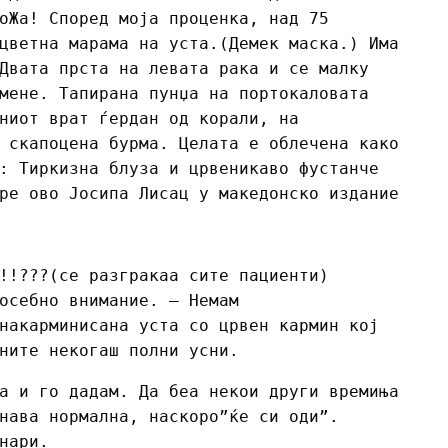
оЖа! Според моја проценка, над 75
цветна марама на уста.(Демек маска.) Има
Двата прста на левата рака и се малку
мене. Тапирана пунџа на портокаловата
ниот врат ѓердан од корали, на
 скапоцена бурма. Целата е облечена како
: Тиркизна блуза и црвеникаво фустанче
ре ово Јосипа Лисац у македонско издание
!!???(се разгракаа сите пациенти)
осебно внимание. – Немам
накарминисана уста со црвен кармин кој
ните некогаш полни усни.
а и го дадам. Да беа некои други времиња
нава нормална, наскоро”ќе си оди”.
нари.