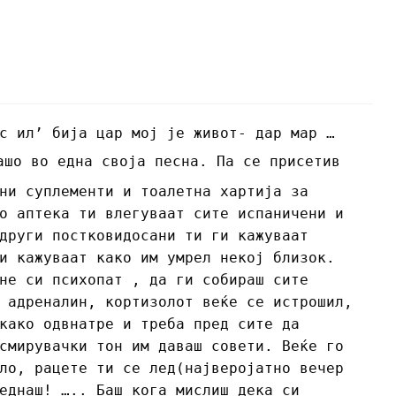
с ил’ бија цар мој је живот- дар мар …
шо во една своја песна. Па се присетив
ни суплементи и тоалетна хартија за
о аптека ти влегуваат сите испаничени и
други постковидосани ти ги кажуваат
и кажуваат како им умрел некој близок.
не си психопат , да ги собираш сите
 адреналин, кортизолот веќе се истрошил,
како одвнатре и треба пред сите да
смирувачки тон им даваш совети. Веќе го
ло, рацете ти се лед(најверојатно вечер
еднаш! ….. Баш кога мислиш дека си