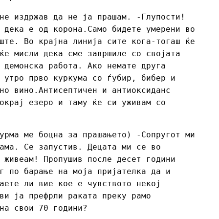
не издржав да не ја прашам. -Глупости!
 дека е од корона.Само бидете умерени во
ште. Во крајна линија сите кога-тогаш ќе
ќе мисли дека сме завршиле со својата
 демонска работа. Ако немате друга
 утро прво куркума со ѓубир, бибер и
но вино.Антисептичен и антиоксиданс
окрај езеро и таму ќе си уживам со
урма ме боцна за прашањето) -Сопругот ми
ама. Се запустив. Децата ми се во
 живеам! Пропушив после десет години
г по барање на моја пријателка да и
аете ли вие кое е чувството некој
ви ја префрли раката преку рамо
на свои 70 години?