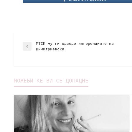
МТСП му ги одзеде ингеренциите на
Димитриевски
МОЖЕБИ ЌЕ ВИ СЕ ДОПАДНЕ