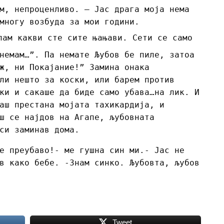
м, непроценливо. – Јас драга моја нема
многу возбуда за мои години.
лам какви сте сите њањави. Сети се само
немам…”. Па немате Љубов бе пиле, затоа
ж, ни Покајание!” Замина онака
ли нешто за коски, или барем против
ки и сакаше да биде само убава…на лик. И
аш престана мојата тахикардија, и
ш се најдов на Агапе, љубовната
си заминав дома.
е преубаво!- ме гушна син ми.- Јас не
в како бебе. -Знам синко. Љубовта, љубов
Tweet