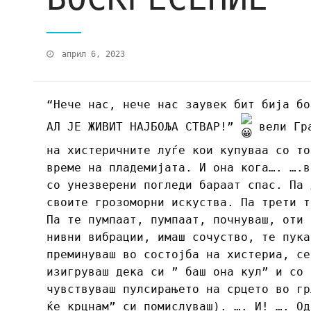
април 6, 2023
“Нече нас, нече нас заувек бит бија бо
АЛ ЈЕ ЖИВИТ НАЈБОЉА СТВАР!”
вели Гра
на хистеричните луѓе кои купуваа со то
време на пладемијата. И она кога…. ….в
со унезверени погледи бараат спас. Па 
своите грозоморни искуства. Па трети т
Па те пумпаат, пумпаат, почнуваш, оти 
нивни вибрации, имаш сочуство, те пука
преминуваш во состојба на хистериа, се
изигруваш дека си ” баш она кул” и со 
чувствуваш пулсирањето на срцето во гр
ќе крцнам” си помислуваш). …. И! …. Од