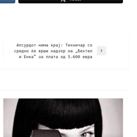
Aпсурдот нема крај: Техничар со
средно ќе врши надзор на „Бехтел
и Енка” за плата од 5.600 евра