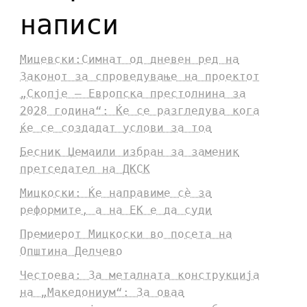
написи
Мицевски:Симнат од дневен ред на
Законот за спроведување на проектот
„Скопје – Европска престолнина за
2028 година“: Ќе се разгледува кога
ќе се создадат услови за тоа
Бесник Џемаили избран за заменик
претседател на ДКСК
Мицкоски: Ќе направиме сè за
реформите, а на ЕК е да суди
Премиерот Мицкоски во посета на
Општина Делчево
Честоева: За металната конструкција
на „Македониум“: За оваа