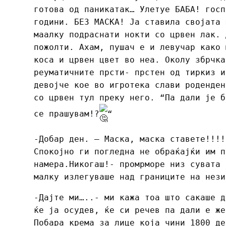
готова од паникатак… Улетуе БАБА! госп
години. БЕЗ МАСКА! Ја ставила својата 
маалку подраснати нокти со црвен лак. 
пожолти. Ахам, пушач е и левучар како 
коса и црвен цвет во неа. Околу збрчка
реуматичните прсти- прстен од тиркиз и
девојче кое во игротека слави роденден
со црвен тул преку него. “Па дали је б
се прашувам!?
“
-Добар ден. – Маска, маска ставете!!!!
Спокојно ги погледна не обраќајќи им п
намера.Никогаш!- промрморе низ сувата 
малку излегуваше над границите на нези
-Дајте ми…..- ми кажа тоа што сакаше д
ќе ја осудев, ќе си речев па дали е же
Побара крема за лице која чини 1800 де