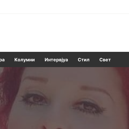
ра
Kолумни
Интервјуа
Стил
Свет