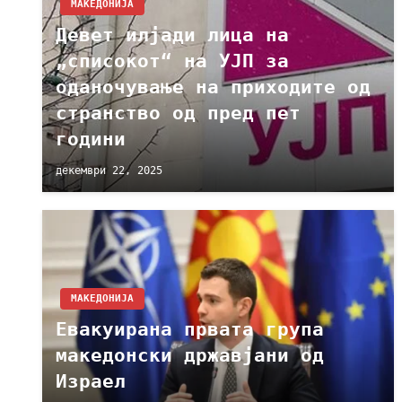
МАКЕДОНИЈА
Девет илјади лица на
„списокот“ на УЈП за
оданочување на приходите од
странство од пред пет
години
декември 22, 2025
МАКЕДОНИЈА
Евакуирана првата група
македонски државјани од
Израел