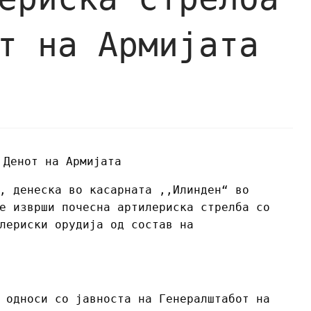
т на Армијата
, денеска во касарната ,,Илинден“ во
е изврши почесна артилериска стрелба со
лериски орудија од состав на
 односи со јавноста на Генералштабот на