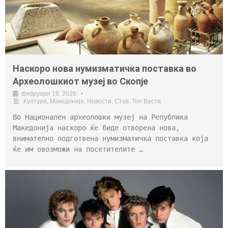
Наскоро нова нумизматичка поставка во
Археолошкиот музеј во Скопје
февруари 18, 2026
•
Култура
,
Македонија
,
Новости
,
Став
,
Топ Вести
Во Национален археолошки музеј на Република
Македонија наскоро ќе биде отворена нова,
внимателно подготвена нумизматичка поставка која
ќе им овозможи на посетителите …