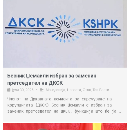
Бесник Џемаили избран за заменик
претседател на ДКСК
јули 30, 2026
•
Македонија
,
Новости
,
Став
,
Топ Вести
Членот на Државната комисија за спречување на
корупцијата (ДКСК) Бесник Џемаили е избран за
заменик претседател на ДКСК, функција што ќе ја …