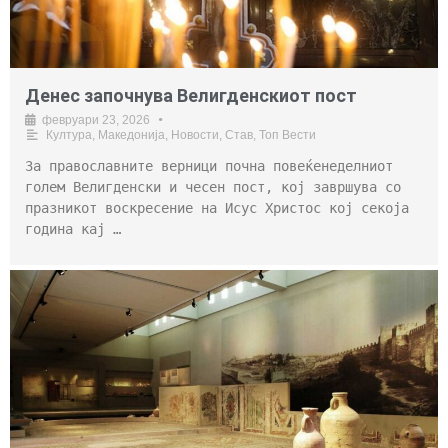
Денес започнува Велигденскиот пост
февруари 23, 2026
•
Култура
,
Македонија
,
Новости
,
Став
,
Топ Вести
За православните верници почна повеќенеделниот
голем Велигденски и чесeн пост, кој завршува со
празникот воскресение на Исус Христос кој секоја
година кај …