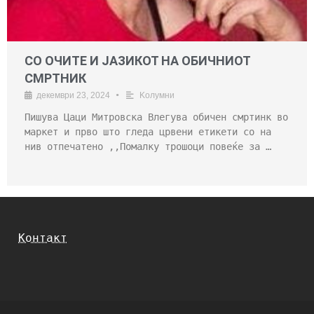
СО ОЧИТЕ И ЈАЗИКОТ НА ОБИЧНИОТ
СМРТНИК
декември 23, 2024
•
Kолумни
Пишува Цаци Митровска Влегува обичен смртинк во
маркет и прво што гледа црвени етикети со на
нив отпечатено ,,Помалку трошоци повеќе за …
Контакт