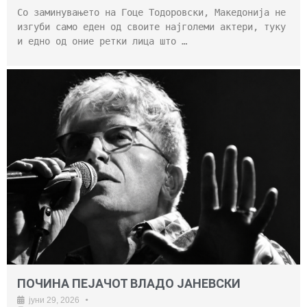
Со заминувањето на Гоце Тодоровски, Македонија не
изгуби само еден од своите најголеми актери, туку
и едно од оние ретки лица што …
ПОЧИНА ПЕЈАЧОТ ВЛАДО ЈАНЕВСКИ
јуни 29, 2026
•