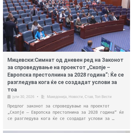
Мицевски:Симнат од дневен ред на Законот
за спроведување на проектот „Скопје –
Европска престолнина за 2028 година“: Ќе се
разгледува кога ќе се создадат услови за
тоа
јули 30, 2026
•
Македонија
,
Новости
,
Став
,
Топ Вести
Предлог законот за спроведување на проектот
„Скопје – Европска престолнина за 2028 година“ ќе
се разгледува кога ќе се создадат услови за …