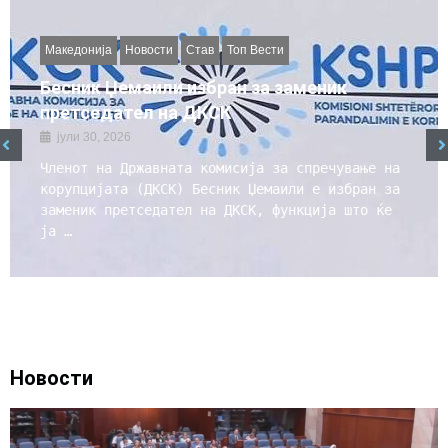
Македонија
Новости
Став
Топ Вести
Бесник Џемаили избран за заменик
претседател на ДКСК
јули 30, 2026
Членот на Државната комисија за спречување на
корупцијата (ДКСК) Бесник Џемаили е избран за
заменик претседател на ДКСК, функција што ќе
ја …
Новости