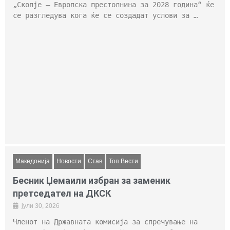
„Скопје – Европска престолнина за 2028 година“ ќе
се разгледува кога ќе се создадат услови за …
Македонија
Новости
Став
Топ Вести
Бесник Џемаили избран за заменик
претседател на ДКСК
јули 30, 2026
Членот на Државната комисија за спречување на