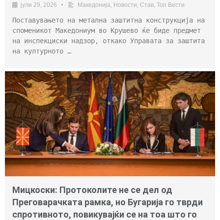
јули 29, 2026
•
Македонија
,
Новости
,
Став
,
Топ Вести
Поставувањето на метална заштитна конструкција на
споменикот Македониум во Крушево ќе биде предмет
на инспекциски надзор, откако Управата за заштита
на културното …
Мицкоски: Протоколите не се дел од
Преговарачката рамка, но Бугарија го тврди
спротивното, повикувајќи се на тоа што го