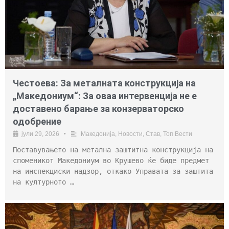
Честоева: За металната конструкција на
„Македониум“: За оваа интервенција не е
доставено барање за конзерваторско
одобрение
јули 29, 2026
•
Македонија
,
Новости
,
Став
,
Топ Вести
Поставувањето на метална заштитна конструкција на
споменикот Македониум во Крушево ќе биде предмет
на инспекциски надзор, откако Управата за заштита
на културното …