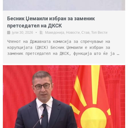
Бесник Џемаили избран за заменик
претседател на ДКСК
јули 30, 2026
•
Македонија
,
Новости
,
Став
,
Топ Вести
Членот на Државната комисија за спречување на
корупцијата (ДКСК) Бесник Џемаили е избран за
заменик претседател на ДКСК, функција што ќе ја …