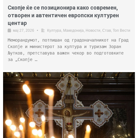
Скопје ќе се позиционира како современ,
отворен и автентичен европски културен
центар
мај 27, 2026
•
Култура
,
Македонија
,
Новости
,
Став
,
Топ Вести
Меморандумот, потпишан од градоначалникот на Град
Скопје и министерот за култура и туризам Зоран
Љутков, претставува важен чекор во подготовките
за „Скопје …