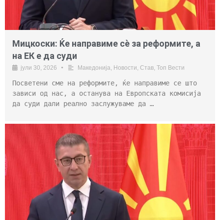
Мицкоски: Ќе направиме сè за реформите, а
на ЕК е да суди
јули 30, 2026
•
Македонија
,
Новости
,
Став
,
Топ Вести
Посветени сме на реформите, ќе направиме се што
зависи од нас, а останува на Европската комисија
да суди дали реално заслужуваме да …