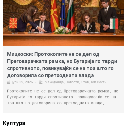
Мицкоски: Протоколите не се дел од
Преговарачката рамка, но Бугарија го тврди
спротивното, повикувајќи се на тоа што го
договорила со претходната влада
јули 29, 2026
•
Македонија
,
Новости
,
Став
,
Топ Вести
Протоколите не се дел од Преговарачката рамка, но
Бугарија го тврди спротивното, повикувајќи се на
тоа што го договорила со претходната влада, …
Култура