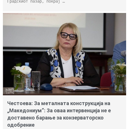
Градскиот пазар, покрај …
Честоева: За металната конструкција на
„Македониум“: За оваа интервенција не е
доставено барање за конзерваторско
одобрение