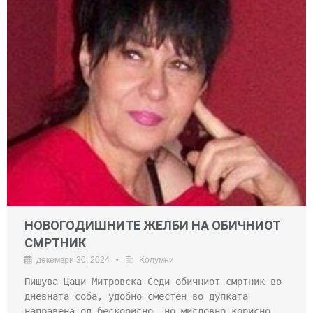
НОВОГОДИШНИТЕ ЖЕЛБИ НА ОБИЧНИОТ
СМРТНИК
декември 30, 2024
•
Kолумни
Пишува Цаци Митровска Седи обичниот смртник во
дневната соба, удобно сместен во дупката
направена од бескорисно, но мисловно корисно