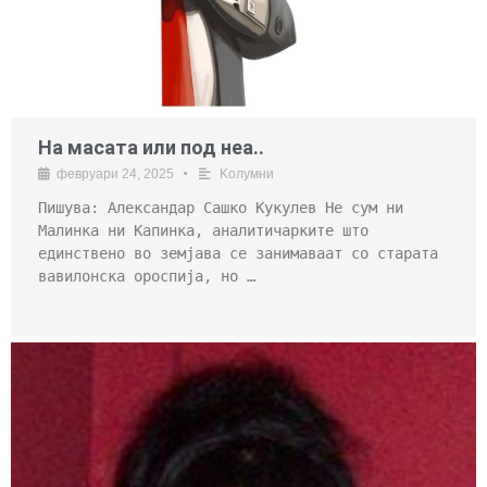
На масата или под неа..
февруари 24, 2025
•
Kолумни
Пишува: Александар Сашко Кукулев Не сум ни
Малинка ни Капинка, аналитичарките што
единствено во земјава се занимаваат со старата
вавилонска ороспија, но …