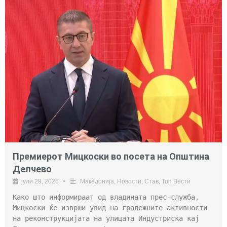
Премиерот Мицкоски во посета на Општина
Делчево
јули 29, 2026
•
Македонија
,
Новости
,
Став
,
Топ Вести
Како што информираат од владината прес-служба,
Мицкоски ќе изврши увид на градежните активности
на реконструкцијата на улицата Индустриска кај