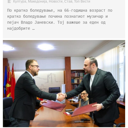
Култура
,
Македонија
,
Новости
,
Став
,
Топ Вести
По кратко боледување, на 66-годишна возраст по
кратко боледување почина познатиот музичар и
пејач Владо Јаневски. Тој важеше за еден од
најдобрите …