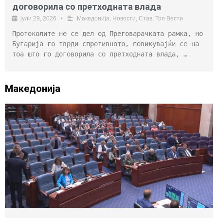
договорила со претходната влада
јули 29, 2026
•
Македонија
,
Новости
,
Став
,
Топ Вести
Протоколите не се дел од Преговарачката рамка, но
Бугарија го тврди спротивното, повикувајќи се на
тоа што го договорила со претходната влада, …
Македонија