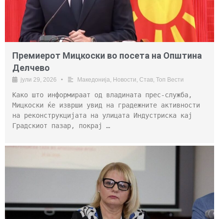
Премиерот Мицкоски во посета на Општина
Делчево
јули 29, 2026
•
Македонија
,
Новости
,
Став
,
Топ Вести
Како што информираат од владината прес-служба,
Мицкоски ќе изврши увид на градежните активности
на реконструкцијата на улицата Индустриска кај
Градскиот пазар, покрај …