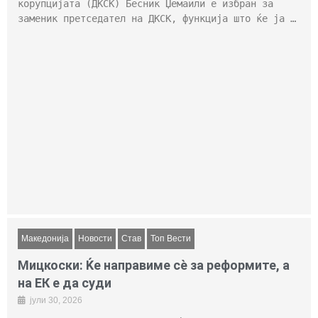
корупцијата (ДКСК) Бесник Џемаили е избран за
заменик претседател на ДКСК, функција што ќе ја …
Македонија
Новости
Став
Топ Вести
Мицкоски: Ќе направиме сè за реформите, а
на ЕК е да суди
јули 30, 2026