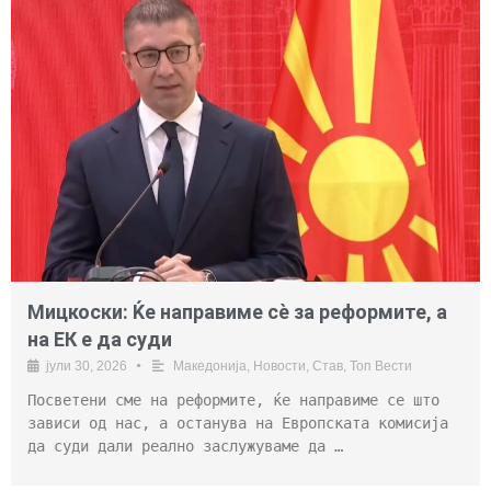
Мицкоски: Ќе направиме сè за реформите, а
на ЕК е да суди
јули 30, 2026
•
Македонија
,
Новости
,
Став
,
Топ Вести
Посветени сме на реформите, ќе направиме се што
зависи од нас, а останува на Европската комисија
да суди дали реално заслужуваме да …