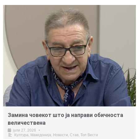
Замина човекот што ја направи обичноста
величествена
јули 27, 2026
•
Култура
,
Македонија
,
Новости
,
Став
,
Топ Вести