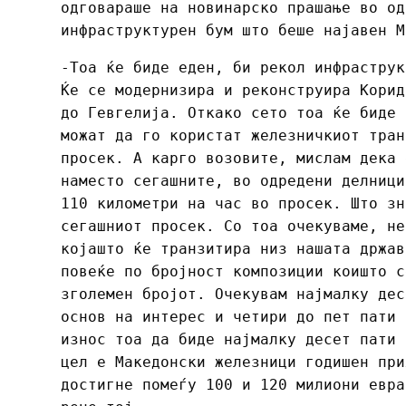
одговараше на новинарско прашање во од
инфраструктурен бум што беше најавен М
-Тоа ќе биде еден, би рекол инфраструк
Ќе се модернизира и реконструира Корид
до Гевгелија. Откако сето тоа ќе биде 
можат да го користат железничкиот тран
просек. А карго возовите, мислам дека 
наместо сегашните, во одредени делници
110 километри на час во просек. Што зн
сегашниот просек. Со тоа очекуваме, не
којашто ќе транзитира низ нашата држав
повеќе по бројност композиции коишто с
зголемен бројот. Очекувам најмалку дес
основ на интерес и четири до пет пати 
износ тоа да биде најмалку десет пати 
цел е Македонски железници годишен при
достигне помеѓу 100 и 120 милиони евра