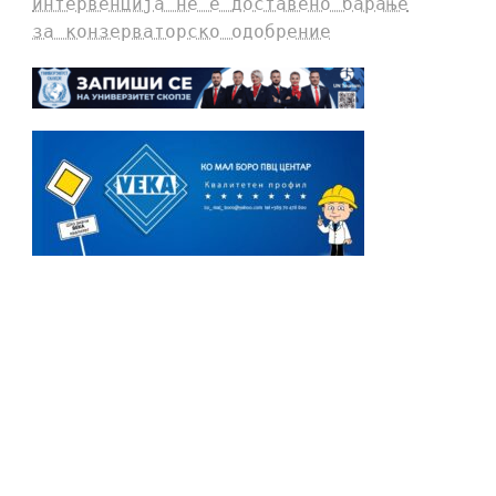
интервенција не е доставено барање
за конзерваторско одобрение