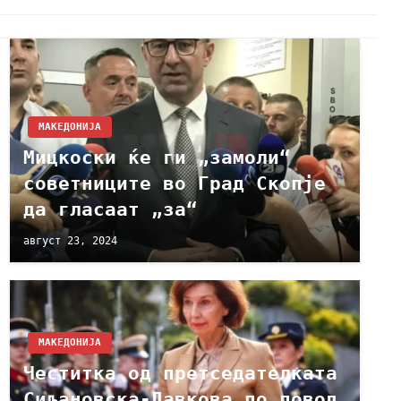
МАКЕДОНИЈА
Мицкоски ќе ги „замоли“
советниците во Град Скопје
да гласаат „за“
август 23, 2024
МАКЕДОНИЈА
Честитка од претседателката
Сиљановска-Давкова по повод