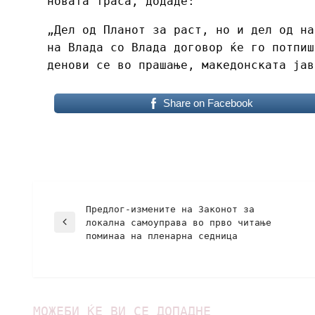
новата траса, додаде:
„Дел од Планот за раст, но и дел од на
на Влада со Влада договор ќе го потпиш
денови се во прашање, македонската јав
Share on Facebook
Предлог-измените на Законот за
локална самоуправа во прво читање
поминаа на пленарна седница
МОЖЕБИ ЌЕ ВИ СЕ ДОПАДНЕ