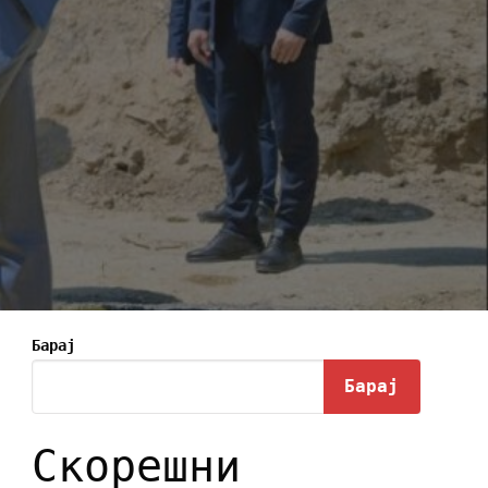
Барај
Барај
Скорешни