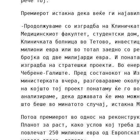
рече тој.
Премиерот истакна дека веќе ги најавил
-Продолжуваме со изградба на Клиничкат
Медицинскиот факултет, студентски дом,
Клиничката болница во Тетово, инвестиц
милиони евра или во тотал заедно со ре
бројка од две милијарди евра. И поната
изградба на стратешки проекти. Во енер
Чебрене-Галиште. Пред состанокот на Из
министерката вчера, разговаравме околу
на којшто тој проект понатаму ќе го во
анализираме, дека државата ќе има можн
што беше во минатото случај, истакна М
Потоа премиерот во однос на реконструк
Планот за раст, како услов кој треба д
повлечат 250 милиони евра од Европскат