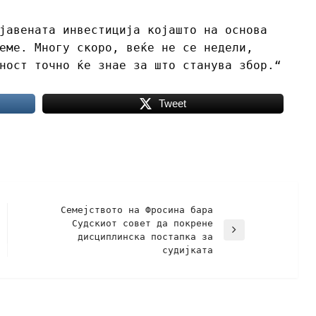
јавената инвестиција којашто на основа
еме. Многу скоро, веќе не се недели,
ност точно ќе знае за што станува збор.“
Tweet
Семејството на Фросина бара
Судскиот совет да покрене
дисциплинска постапка за
судијката