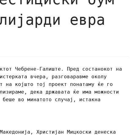
лијарди евра
ктот Чебрене-Галиште. Пред состанокот на
истерката вчера, разговаравме околу
т на којшто тој проект понатаму ќе го
лизираме, дека државата ќе има можности
 беше во минатото случај, истакна
Македонија, Христијан Мицкоски денеска