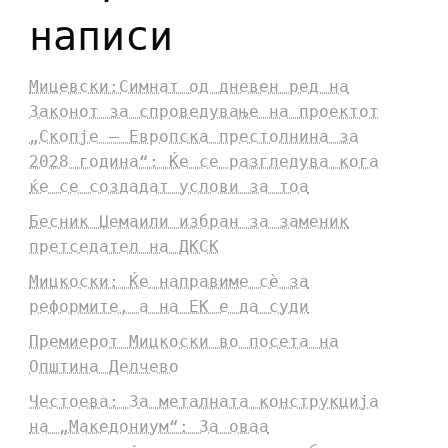
написи
Мицевски:Симнат од дневен ред на
Законот за спроведување на проектот
„Скопје – Европска престолнина за
2028 година“: Ќе се разгледува кога
ќе се создадат услови за тоа
Бесник Џемаили избран за заменик
претседател на ДКСК
Мицкоски: Ќе направиме сè за
реформите, а на ЕК е да суди
Премиерот Мицкоски во посета на
Општина Делчево
Честоева: За металната конструкција
на „Македониум“: За оваа