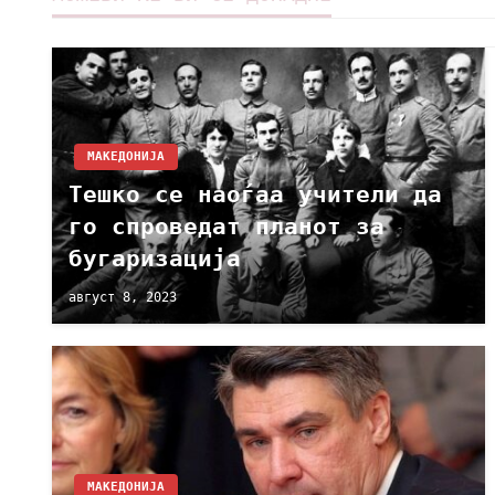
МАКЕДОНИЈА
Тешко се наоѓаа учители да
го спроведат планот за
бугаризација
август 8, 2023
МАКЕДОНИЈА