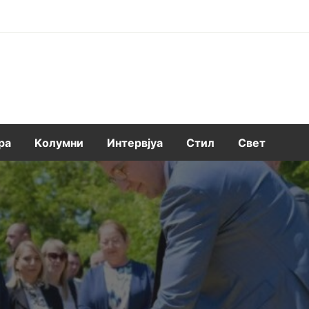
ра
Kолумни
Интервјуа
Стил
Свет