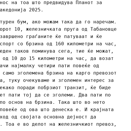
нос на тоа што предвидува Планот за
акедонија 2025.
турен бум, ако можам така да го наречам.
орот 10, железничката пруга од Табановце
завршено граѓаните ќе патуваат и ќе
спорт со брзина од 160 километри на час,
еден таков поминува сега, тие ќе можат,
 од 10 до 15 километри на час, да возат
ачи најмалку четири пати повеќе од
 само зголемена брзина на карго превозот
а, туку очекуваме и зголемен интерес за
екако поради побрзиот транзит, ќе биде
ет пати тој да се зголеми. Два пати по
по основ на брзина. Така што во нето
повеќе од ова што денеска е. И крајната
ход од својата основна дејност да
. Тоа е во делот на железничкиот превоз,