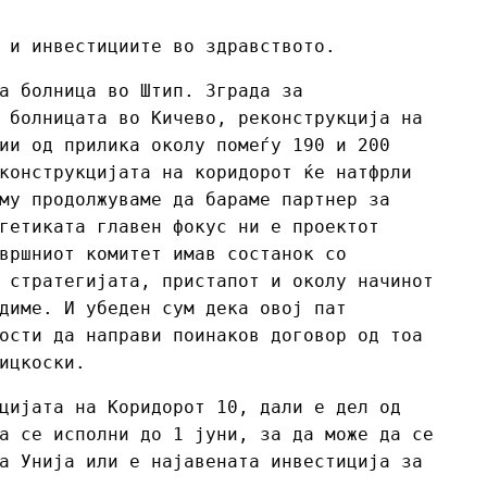
 и инвестициите во здравството.
а болница во Штип. Зграда за
 болницата во Кичево, реконструкција на
ии од прилика околу помеѓу 190 и 200
конструкцијата на коридорот ќе натфрли
му продолжуваме да бараме партнер за
гетиката главен фокус ни е проектот
вршниот комитет имав состанок со
 стратегијата, пристапот и околу начинот
диме. И убеден сум дека овој пат
ости да направи поинаков договор од тоа
ицкоски.
цијата на Коридорот 10, дали е дел од
а се исполни до 1 јуни, за да може да се
а Унија или е најавената инвестиција за