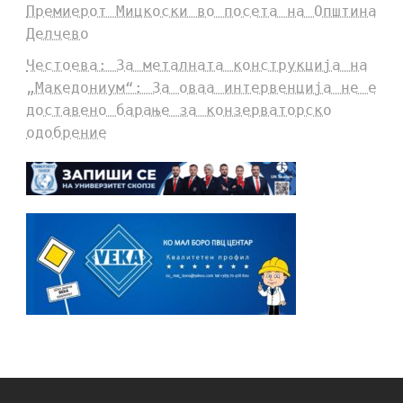
Премиерот Мицкоски во посета на Општина
Делчево
Честоева: За металната конструкција на
„Македониум“: За оваа интервенција не е
доставено барање за конзерваторско
одобрение