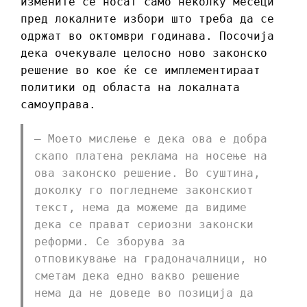
измените се носат само неколку месеци
пред локалните избори што треба да се
одржат во октомври годинава. Посочија
дека очекувале целосно ново законско
решение во кое ќе се имплементираат
политики од областа на локалната
самоуправа.
– Моето мислење е дека ова е добра
скапо платена реклама на носење на
ова законско решение. Во суштина,
доколку го погледнеме законскиот
текст, нема да можеме да видиме
дека се прават сериозни законски
реформи. Се зборува за
отповикување на градоначалници, но
сметам дека едно вакво решение
нема да не доведе во позиција да