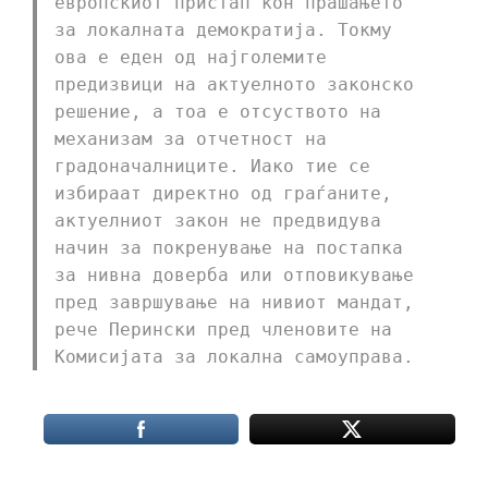
европскиот пристап кон прашањето
за локалната демократија. Токму
ова е еден од најголемите
предизвици на актуелното законско
решение, а тоа е отсуството на
механизам за отчетност на
градоначалниците. Иако тие се
избираат директно од граѓаните,
актуелниот закон не предвидува
начин за покренување на постапка
за нивна доверба или отповикување
пред завршување на нивиот мандат,
рече Перински пред членовите на
Комисијата за локална самоуправа.