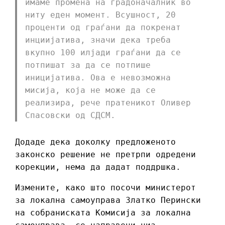
имаме промена на градоначалник во
ниту еден момент. Всушност, 20
проценти од граѓани да покренат
инциијатива, значи дека треба
вкупно 100 илјади граѓани да се
потпишат за да се потпише
иницијатива. Ова е невозможна
мисија, која не може да се
реализира, рече пратеникот Оливер
Спасовски од СДСМ.
Додаде дека доколку предложеното
законско решение не претрпи одредени
корекции, нема да дадат поддршка.
Измените, како што посочи министерот
за локална самоуправа Златко Перински
на собраниската Комисија за локална