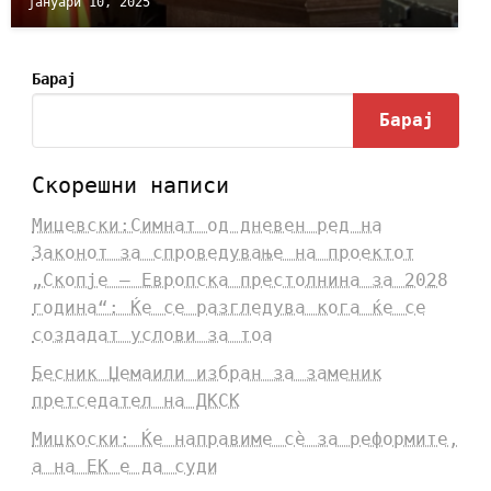
јануари 10, 2025
Барај
Барај
Скорешни написи
Мицевски:Симнат од дневен ред на
Законот за спроведување на проектот
„Скопје – Европска престолнина за 2028
година“: Ќе се разгледува кога ќе се
создадат услови за тоа
Бесник Џемаили избран за заменик
претседател на ДКСК
Мицкоски: Ќе направиме сè за реформите,
а на ЕК е да суди