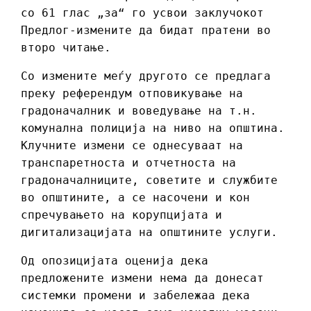
со 61 глас „за“ го усвои заклучокот
Предлог-измените да бидат пратени во
второ читање.
Со измените меѓу другото се предлага
преку референдум отповикување на
градоначалник и воведување на т.н.
комунална полиција на ниво на општина.
Клучните измени се однесуваат на
транспаретноста и отчетноста на
градоначалниците, советите и службите
во општините, а се насочени и кон
спречувањето на корупцијата и
дигитализацијата на општините услуги.
Од опозицијата оценија дека
предложените измени нема да донесат
системки промени и забележаа дека