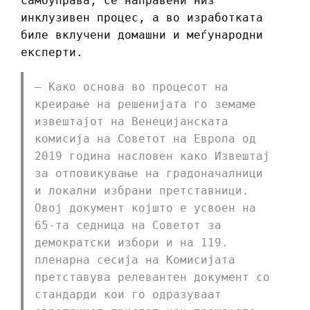
самоуправа, се направени низ
инклузивен процес, а во изработката
билe вклучени домашни и меѓународни
експерти.
– Како основа во процесот на
креирање на решенијата го земаме
извештајот на Венецијанската
комисија на Советот на Европа од
2019 година насловен како Извештај
за отповикување на градоначалници
и локални избрани претставници.
Овој документ којшто е усвоен на
65-та седница на Советот за
демократски избори и на 119.
пленарна сесија на Комисијата
претставува релевантен документ со
стандарди кои го одразуваат