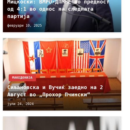
Мицкоски: ВМРО-ДПМНЕ во предност
од 4:1 во однос на следната
партија
февруари 10, 2025
МАКЕДОНИЈА
Сиљановска и Вучиќ заедно на 2
Август во „Прохор Пчински“
јули 24, 2024