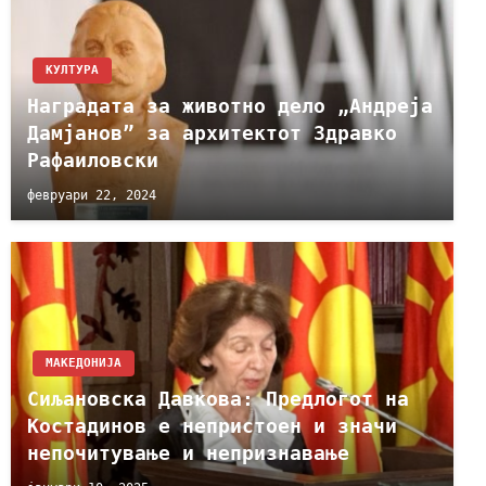
КУЛТУРА
Наградата за животно дело „Андреја
Дамјанов” за архитектот Здравко
Рафаиловски
февруари 22, 2024
МАКЕДОНИЈА
Сиљановска Давкова: Предлогот на
Костадинов е непристоен и значи
непочитување и непризнавање