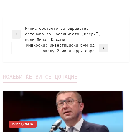
Министерството за здравство
останува во коалицијата „Вреди“,
вели Билал Касами
Мицкоски: Инвестициски бум од
околу 2 милијарди евра
МОЖЕБИ ЌЕ ВИ СЕ ДОПАДНЕ
МАКЕДОНИЈА