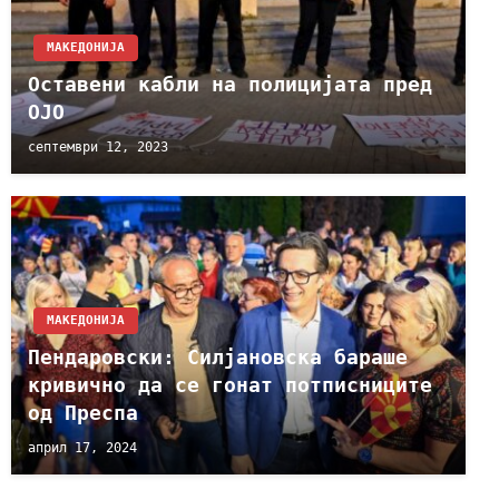
МАКЕДОНИЈА
Оставени кабли на полицијата пред
ОЈО
септември 12, 2023
МАКЕДОНИЈА
Пендаровски: Силјановска бараше
кривично да се гонат потписниците
од Преспа
април 17, 2024