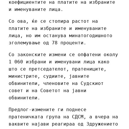
коефициентите на платите на избраните
и именуваните лица.
Со ова, ќе се стопира растот на
платите на избраните и именуваните
лица, но им останува минатогодишното
зголемување од 78 проценти.
Со законските измени се опфатени околу
1 060 избрани и именувани лица како
што се претседателот, пратениците,
министрите, судиите, јавните
обвинители, членовите на Судскиот
совет и на Советот на јавни
обвинители.
Предлог-измените ги поднесе
пратеничката група на СДСМ, а вчера на
ваквите најави реагираа од Здружението