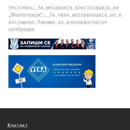
Честоева: За металната конструкција на
„Македониум“: За оваа интервенција не е
доставено барање за конзерваторско
одобрение
Контакт