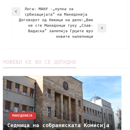
Лога: МАНУ -„лулка за
србизацијата“ на Македонија
Договорот од Нивици на дело:„Вие
не сте Македонци туку „Слав-
Вадаска“ залепија Грците врз
новите налепници
МОЖЕБИ ЌЕ ВИ СЕ ДОПАДНЕ
МАКЕДОНИЈА
Седница на собраниската Комисија