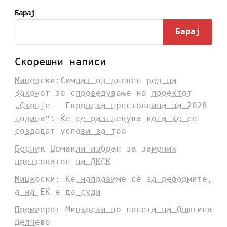
Барај
Барај
Скорешни написи
Мицевски:Симнат од дневен ред на
Законот за спроведување на проектот
„Скопје – Европска престолнина за 2028
година“: Ќе се разгледува кога ќе се
создадат услови за тоа
Бесник Џемаили избран за заменик
претседател на ДКСК
Мицкоски: Ќе направиме сè за реформите,
а на ЕК е да суди
Премиерот Мицкоски во посета на Општина
Делчево