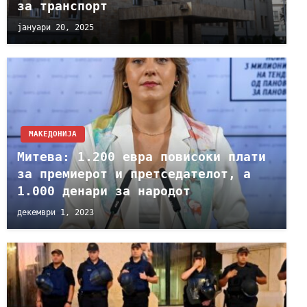
за транспорт
јануари 20, 2025
МАКЕДОНИЈА
Митева: 1.200 евра повисоки плати
за премиерот и претседателот, а
1.000 денари за народот
декември 1, 2023