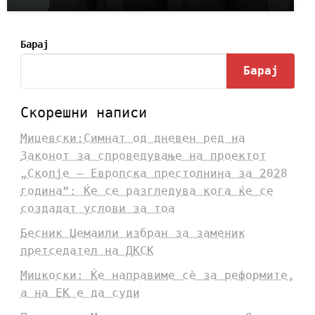
Барај
Барај
Скорешни написи
Мицевски:Симнат од дневен ред на
Законот за спроведување на проектот
„Скопје – Европска престолнина за 2028
година“: Ќе се разгледува кога ќе се
создадат услови за тоа
Бесник Џемаили избран за заменик
претседател на ДКСК
Мицкоски: Ќе направиме сè за реформите,
а на ЕК е да суди