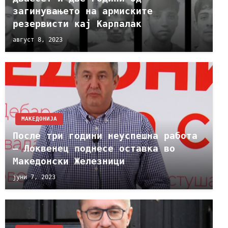
загинувањето на армиските
резервисти кај Карпалак
август 8, 2023
МАКЕДОНИЈА
После три години неуспешна работа
– Локвенец поднесе оставка во
Македонски Железници
јуни 7, 2023