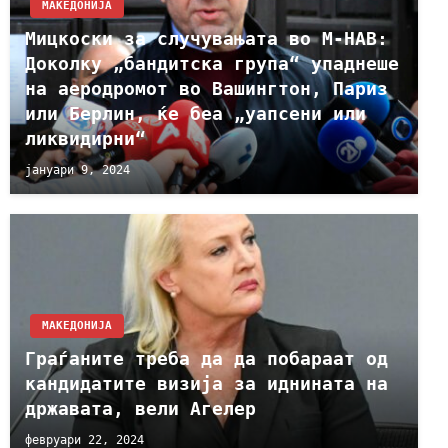
МАКЕДОНИЈА
Мицкоски за случувањата во М-НАВ:
Доколку „бандитска група“ упаднеше
на аеродромот во Вашингтон, Париз
или Берлин, ќе беа „уапсени или
ликвидирни“
јануари 9, 2024
МАКЕДОНИЈА
Граѓаните треба да да побараат од
кандидатите визија за иднината на
државата, вели Агелер
февруари 22, 2024