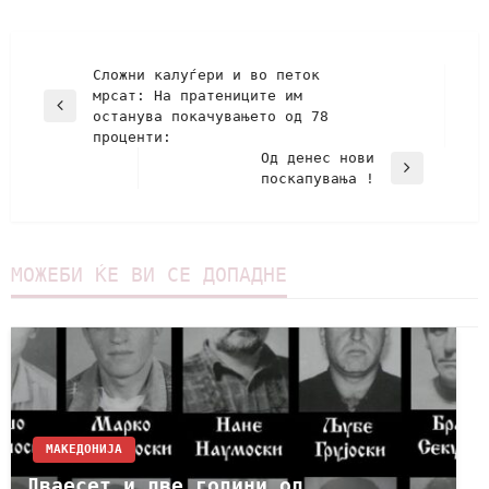
Сложни калуѓери и во петок
мрсат: На пратениците им
останува покачувањето од 78
проценти:
Од денес нови
поскапувања !
МОЖЕБИ ЌЕ ВИ СЕ ДОПАДНЕ
МАКЕДОНИЈА
Дваесет и две години од