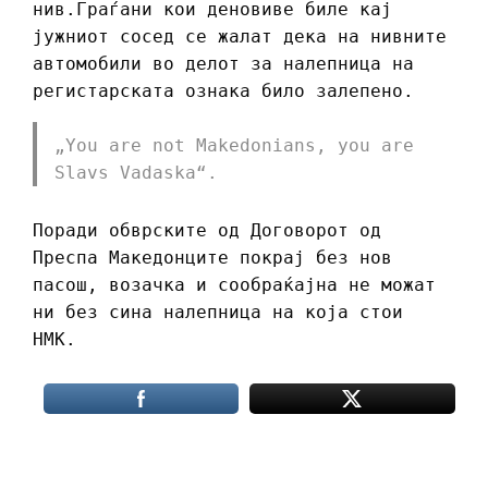
нив.Граѓани кои деновиве биле кај
јужниот сосед се жалат дека на нивните
автомобили во делот за налепница на
регистарската ознака било залепено.
„You are not Makedonians, you are
Slavs Vadaska“.
Поради обврските од Договорот од
Преспа Македонците покрај без нов
пасош, возачка и сообраќајна не можат
ни без сина налепница на која стои
НМК.