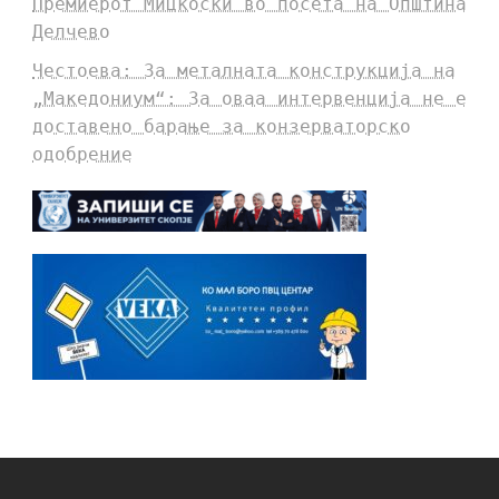
Премиерот Мицкоски во посета на Општина
Делчево
Честоева: За металната конструкција на
„Македониум“: За оваа интервенција не е
доставено барање за конзерваторско
одобрение