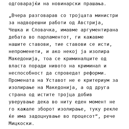
одговарајќи на новинарски прашања.
„Вчера разговарав со тројцата министри
за надворешни работи од Австрија,
Чешка и Словачка, имавме аргументирана
дебата во парламентот, ги кажавме
нашите ставови, тие ставови се исти,
непроменети, и ако некој ја изолира
Македонија, тоа се криминалците од
власта поради нивото на криминал и
неспособност да спроведат реформи.
Промената на Уставот не е критериум за
изолирање на Македонија, а од друга
страна од истите тројца добив
уверување дека во ниту еден момент не
го кажале зборот изолирање, туку рекле
ќе има задоцнување во процесот“, рече
Мицкоски.