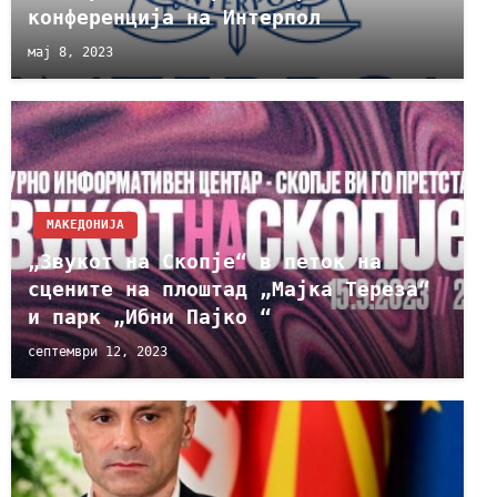
конференција на Интерпол
мај 8, 2023
МАКЕДОНИЈА
„Звукот на Скопје“ в петок на
сцените на плоштад „Мајка Тереза“
и парк „Ибни Пајко “
септември 12, 2023