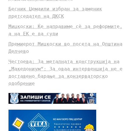
Бесник Џемаили избран за заменик
претседател на ДКСК
Мицкоски: Ќе направиме сè за реформите,
а на ЕК е да суди
Премиерот Мицкоски во посета на Општина
Делчево
Честоева: За металната конструкција на
„Македониум“: За оваа интервенција не е
доставено барање за конзерваторско
одобрение