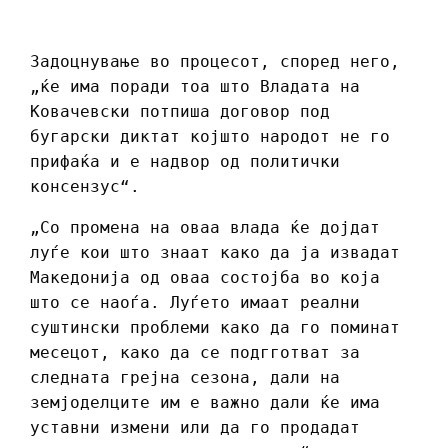
Задоцнување во процесот, според него,
„ќе има поради тоа што Владата на
Ковачевски потпиша договор под
бугарски диктат којшто народот не го
прифаќа и е надвор од политички
консензус“.
„Со промена на оваа влада ќе дојдат
луѓе кои што знаат како да ја извадат
Македонија од оваа состојба во која
што се наоѓа. Луѓето имаат реални
суштински проблеми како да го поминат
месецот, како да се подгготват за
следната грејна сезона, дали на
земјоделците им е важно дали ќе има
уставни измени или да го продадат