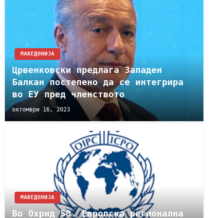
МАКЕДОНИЈА
Црвенковски предлага Западен
Балкан постепено да се интегрира
во ЕУ пред членството
октомври 16, 2023
МАКЕДОНИЈА
Во Охрид 50. Европска регионална