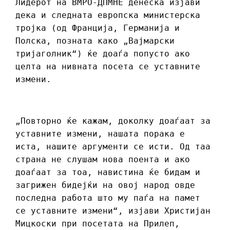
Лидерот на ВМРО-ДПМНЕ денеска изјави
дека и следната европска министерска
тројка (од Франција, Германија и
Полска, позната како „Вајмарски
тријаголник“) ќе доаѓа попусто ако
целта на нивната посета се уставните
измени.
„Повторно ќе кажам, доколку доаѓаат за
уставните измени, нашата порака е
иста, нашите аргументи се исти. Од таа
страна не слушам нова поента и ако
доаѓаат за тоа, навистина ќе бидам и
загрижен бидејќи на овој народ овде
последна работа што му паѓа на памет
се уставните измени“, изјави Христијан
Мицкоски при посетата на Прилеп,