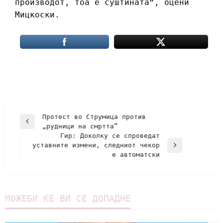
производот, тоа е суштината“, оцени
Мицкоски.
Протест во Струмица против
„рудници на смртта“
Гир: Доколку се спроведат
уставните измени, следниот чекор
е автоматски
МОЖЕБИ ЌЕ ВИ СЕ ДОПАДНЕ