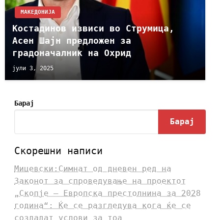
МАКЕДОНИЈА
Костадинов извиси во Струмица,
Асен Шајн предложен за
градоначалник на Охрид
јули 3, 2025
Барај
Барај
Скорешни написи
Мицевски:Симнат од дневен ред на
Законот за спроведување на проектот
„Скопје – Европска престолнина за 2028
година“: Ќе се разгледува кога ќе се
создадат услови за тоа