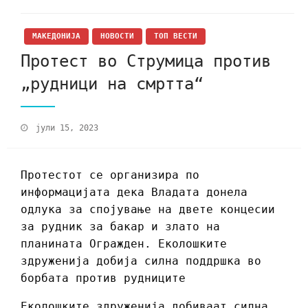
МАКЕДОНИЈА
НОВОСТИ
ТОП ВЕСТИ
Протест во Струмица против
„рудници на смртта“
јули 15, 2023
Протестот се организира по
информацијата дека Владата донела
одлука за спојување на двете концесии
за рудник за бакар и злато на
планината Огражден. Еколошките
здруженија добија силна поддршка во
борбата против рудниците
Еколошките здруженија добиваат силна