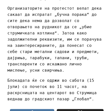
Организаторите на протестот велат дека
сакаат да испратат „бучна порака“ до
сите дека нема да дозволат со
отворањето на рудникот да се „убие
струмичката котлина“. Затоа како
задолжителни реквизити, им се порачува
на заинтересираните, да понесат со
себе стари метални садови и предмети,
дајриња, тарабуки, тапани, труби,
транспаренти со искажано лично
мислење, усни свирчиња.
Блокадата ќе се одржи во сабота (15
јули) со почеток во 11 часот, на
раскрсницата на центарот во Струмица
веднаш до градскиот пазар „Глобал“.