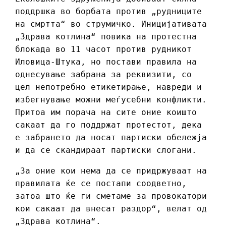
поддршка во борбата против „рудниците
на смртта“ во струмичко. Иницијативата
„Здрава котлина“ повика на протестна
блокада во 11 часот против рудникот
Иловица-Штука, но постави правила на
однесување забрана за реквизити, со
цел непотребно етикетирање, навреди и
избегнување можни меѓусебни конфликти.
Притоа им порача на сите оние коишто
сакаат да го поддржат протестот, дека
е забрането да носат партиски обележја
и да се скандираат партиски слогани.
„За оние кои нема да се придржуваат на
правилата ќе се постапи соодветно,
затоа што ќе ги сметаме за провокатори
кои сакаат да внесат раздор“, велат од
„Здрава котлина“.