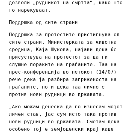
дозволи „рудникот на смртта“, како што
го нарекуваат.
Поддршка од сите страни
Поддршка за протестите пристигнува од
сите страни. Министерката за животна
средина, Каја Шукова, најави дека ќе
присуствува на протестот за да ги
слушне пораките на граѓаните. Таа на
прес-конференција во петокот (14/07)
рече дека ја разбира загриженоста на
граѓаните, но и дека таа лично е
против нови рудници во државата.
„Ако можам денеска да го изнесам мојот
личен став, јас сум исто така против
нови рудници во државата. Сметам дека
особено тој е земјоделски крај каде