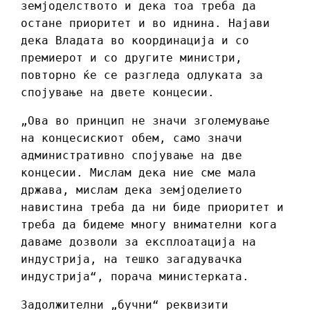
земјоделството и дека тоа треба да
остане приоритет и во иднина. Најави
дека Владата во координација и со
премиерот и со другите министри,
повторно ќе се разгледа одлуката за
спојување на двете концесии.
„Ова во принцип не значи зголемување
на концесискиот обем, само значи
административно спојување на две
концесии. Мислам дека ние сме мала
држава, мислам дека земјоделието
навистина треба да ни биде приоритет и
треба да бидеме многу внимателни кога
даваме дозволи за експлоатација на
индустрија, на тешко загадувачка
индустрија“, порача министерката.
Задолжителни „бучни“ реквизити