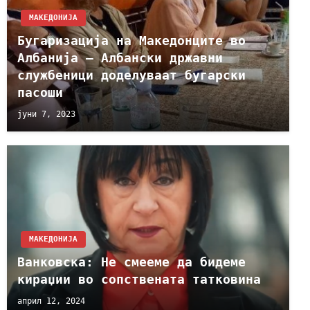
МАКЕДОНИЈА
Бугаризација на Македонците во
Албанија – Албански државни
службеници доделуваат бугарски
пасоши
јуни 7, 2023
МАКЕДОНИЈА
Ванковска: Не смееме да бидеме
кираџии во сопствената татковина
април 12, 2024