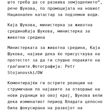
што треба да се развива земјоделието“,
рече Шукова, по промоцијата на новиот
Национален катастар за подземни води.
Каја Шукова, министерка за животна
срединаКаја Шукова, министерка за
животна средина
Министерката за животна средина, Каја
Шукова, најави дека ќе присуствува на
протестот за да ги слушне пораките на
граѓаните.Фотографија: Petr
Stojanovski/DW
Коментирајќи ги острите реакции на
струмичани по најавите за отворање на
нови рудници во овој крај, Шукова вели
дека изминатиот период Владата целосно
била фокусирана на развојот на