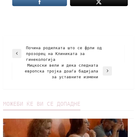
Почина родилката што се фрли од
прозорец на Клиниката за
гинекологија
Мицкоски вели и дека следната
европска тројка доаѓа бадијала
за уставните измени
МОЖЕБИ ЌЕ ВИ СЕ ДОПАДНЕ