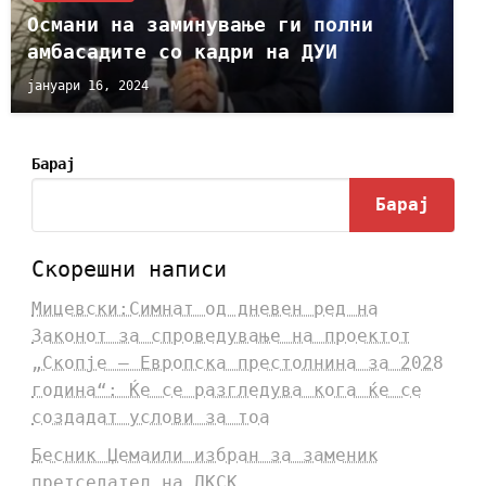
Османи на заминување ги полни
амбасадите со кадри на ДУИ
јануари 16, 2024
Барај
Барај
Скорешни написи
Мицевски:Симнат од дневен ред на
Законот за спроведување на проектот
„Скопје – Европска престолнина за 2028
година“: Ќе се разгледува кога ќе се
создадат услови за тоа
Бесник Џемаили избран за заменик
претседател на ДКСК