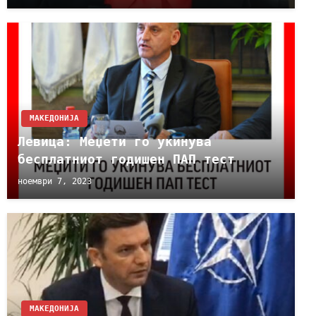
МАКЕДОНИЈА
Левица: Меџети го укинува
бесплатниот годишен ПАП тест
ноември 7, 2023
МАКЕДОНИЈА