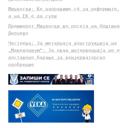
Мицкоски: Ќе направиме сè за реформите,
а на ЕК е да суди
Премиерот Мицкоски во посета на Општина
Делчево
Честоева: За металната конструкција на
„Македониум“: За оваа интервенција не е
доставено барање за конзерваторско
одобрение