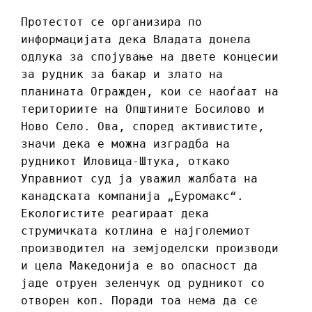
Протестот се организира по
информацијата дека Владата донела
одлука за спојување на двете концесии
за рудник за бакар и злато на
планината Огражден, кои се наоѓаат на
териториите на Општините Босилово и
Ново Село. Ова, според активистите,
значи дека е можнa изградба на
рудникот Иловица-Штука, откако
Управниот суд ја уважил жалбата на
канадската компанија „Еуромакс“.
Екологистите реагираат дека
струмичката котлина е најголемиот
производител на земјоделски производи
и цела Македонија е во опасност да
јаде отруен зеленчук од рудникот со
отворен коп. Поради тоа нема да се