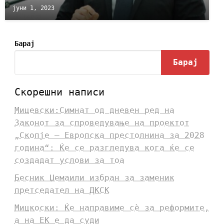
јуни 1, 2023
Барај
Барај
Скорешни написи
Мицевски:Симнат од дневен ред на
Законот за спроведување на проектот
„Скопје – Европска престолнина за 2028
година“: Ќе се разгледува кога ќе се
создадат услови за тоа
Бесник Џемаили избран за заменик
претседател на ДКСК
Мицкоски: Ќе направиме сè за реформите,
а на ЕК е да суди