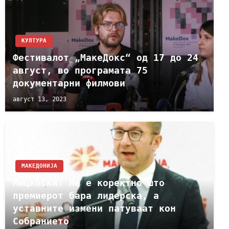
КУЛТУРА
Фестивалот „МакеДокс“ од 17 до 24
август, во програмата 75
документарни филмови
август 13, 2023
МАКЕДОНИЈА
Мицкоски: Не е коректно што
премиерот бара лидерска, а
уставните измени патуваат кон
Собранието