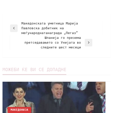
Македонската уметница Марија
Павловска добитник на
меѓународнатанаграда „Пегаз“
Шпанија го презема
претседавањето со Унијата во
следните шест месеци
МОЖЕБИ ЌЕ ВИ СЕ ДОПАДНЕ
МАКЕДОНИЈА