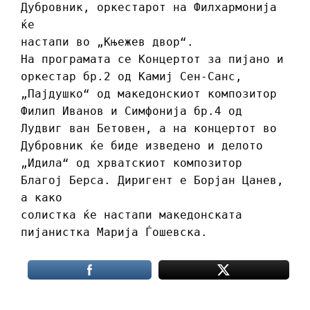
Дубровник, оркестарот на Филхармонија
ќе
настапи во „Књежев двор“.
На програмата се Концертот за пијано и
оркестар бр.2 од Kамиј Сен-Санс,
„Пајдушко“ од македонскиот композитор
Филип Иванов и Симфонија бр.4 од
Лудвиг ван Бетовен, а на концертот во
Дубровник ќе биде изведено и делото
„Идила“ од хрватскиот композитор
Благој Берса. Диригент е Борјан Цанев,
а како
солистка ќе настапи македонската
пијанистка Марија Ѓошевска.