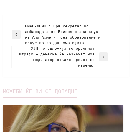
ВМРО-ДПМНЕ: Прв секретар во
амбасадата во Брисел стана внук
на Али Ахмети, без образование и
искуство во дипломатијата
УЈП го одложија генералниот
штрајк – денеска ќе назначат нов
медијатор откако првиот се
изземал
МОЖЕБИ ЌЕ ВИ СЕ ДОПАДНЕ