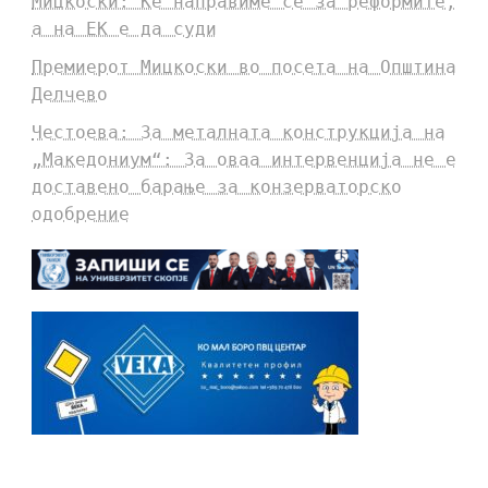
Мицкоски: Ќе направиме сè за реформите,
а на ЕК е да суди
Премиерот Мицкоски во посета на Општина
Делчево
Честоева: За металната конструкција на
„Македониум“: За оваа интервенција не е
доставено барање за конзерваторско
одобрение