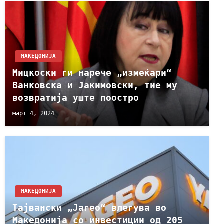
МАКЕДОНИЈА
Мицкоски ги нарече „измеќари“
Ванковска и Јакимовски, тие му
возвратија уште поостро
март 4, 2024
МАКЕДОНИЈА
Тајвански „Јагео“ влегува во
Македонија со инвестиции од 205