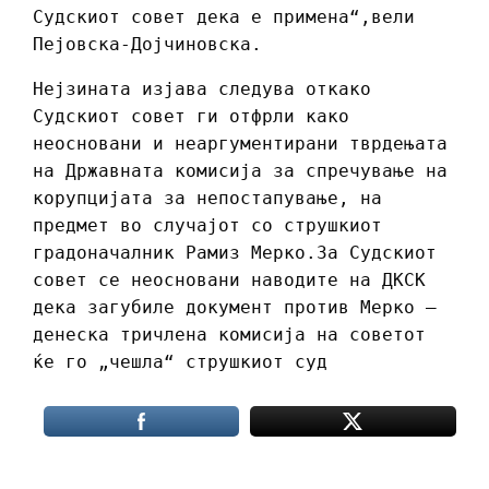
Судскиот совет дека е примена“,вели
Пејовска-Дојчиновска.
Нејзината изјава следува откако
Судскиот совет ги отфрли како
неосновани и неаргументирани тврдењата
на Државната комисија за спречување на
корупцијата за непостапување, на
предмет во случајот со струшкиот
градоначалник Рамиз Мерко.За Судскиот
совет се неосновани наводите на ДКСК
дека загубиле документ против Мерко –
денеска тричлена комисија на советот
ќе го „чешла“ струшкиот суд