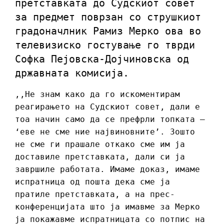
претставката до Судскиот совет
за предмет поврзан со струшкиот
градоначлник Рамиз Мерко ова во
телевизиско гостување го тврди
Софка Пејовска-Дојчиновска од
државната комисија.
,,Не знам како да го искоментирам
реагирањето на Судскиот совет, дали е
тоа начин само да се префрли топката –
‘еве не сме ние највиновните’. Зошто
не сме ги прашале откако сме им ја
доставиле претставката, дали си ја
завршиле работата. Имаме доказ, имаме
испратница од пошта дека сме ја
пратиле претставката, а на прес-
конференцијата што ја имавме за Мерко
ја покажавме испратницата со потпис на