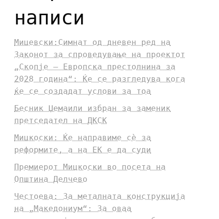
написи
Мицевски:Симнат од дневен ред на
Законот за спроведување на проектот
„Скопје – Европска престолнина за
2028 година“: Ќе се разгледува кога
ќе се создадат услови за тоа
Бесник Џемаили избран за заменик
претседател на ДКСК
Мицкоски: Ќе направиме сè за
реформите, а на ЕК е да суди
Премиерот Мицкоски во посета на
Општина Делчево
Честоева: За металната конструкција
на „Македониум“: За оваа