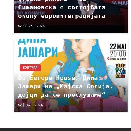
Сиљановска е состојбата
околу евроинтеграцијата
март 26, 2026
КУЛТУРА
Во Europe House: Дина
Јашари на „Мајска Сесија,
дојди да се преслушаме“
мај 14, 2024