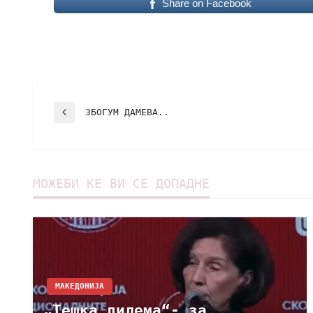
Share on Facebook
ЗБОГУМ ДАМЕВА..
МОЖЕБИ ЌЕ ВИ СЕ ДОПАДНЕ
МАКЕДОНИЈА
„Tешка дилема“- за