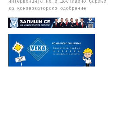
интервенција не е доставено барање
за конзерваторско одобрение