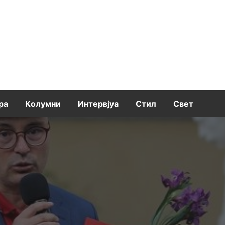
ра
Kолумни
Интервјуа
Стил
Свет