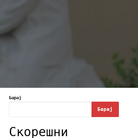
Барај
Барај
Скорешни