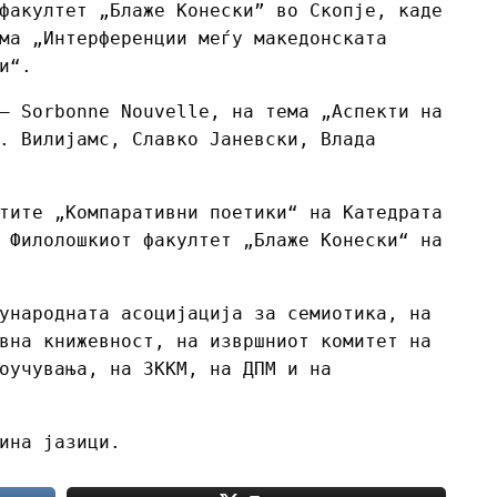
факултет „Блаже Конески” во Скопје, каде
ма „Интерференции меѓу македонската
и“.
– Sorbonne Nouvelle, на тема „Аспекти на
. Вилијамс, Славко Јаневски, Влада
тите „Компаративни поетики“ на Катедрата
 Филолошкиот факултет „Блаже Конески“ на
ународната асоцијација за семиотика, на
вна книжевност, на извршниот комитет на
оучувања, на ЗККМ, на ДПМ и на
ина јазици.