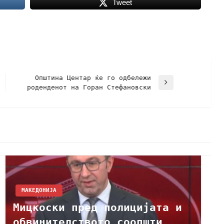
Tweet
Општина Центар ќе го одбележи
роденденот на Горан Стефановски
МАКЕДОНИЈА
Мицкоски пред полицијата и
обвинителството соопшти