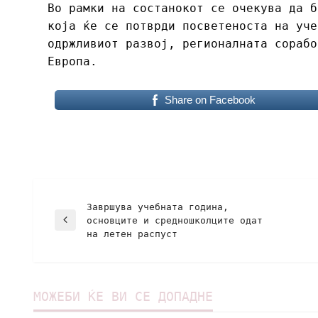
Во рамки на состанокот се очекува да б
која ќе се потврди посветеноста на уче
одржливиот развој, регионалната сорабо
Европа.
Share on Facebook
Завршува учебната година,
основците и средношколците одат
на летен распуст
МОЖЕБИ ЌЕ ВИ СЕ ДОПАДНЕ