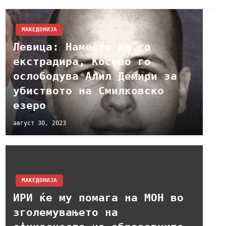
МАКЕДОНИЈА
Левица: Наместо да го
екстрадира, Косово го
ослободува Алил Демири за
убиството на Смилковско
езеро
август 30, 2023
МАКЕДОНИЈА
ИРИ ќе му помага на МОН во
зголемувањето на