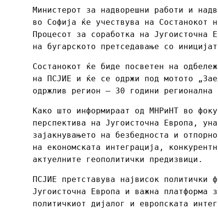
Министерот за надворешни работи и надв
во Софија ќе учествува на Состанокот н
Процесот за соработка на Југоисточна Е
на бугарското претседавање со иницијат
Состанокот ќе биде посветен на одбележ
на ПСЈИЕ и ќе се одржи под мотото „Зае
одржлив регион – 30 години регионална 
Како што информираат од МНРиНТ во фоку
перспектива на Југоисточна Европа, уна
зајакнувањето на безбедноста и отпорно
на економската интеграција, конкурентн
актуелните геополитички предизвици.
ПСЈИЕ претставува највисок политички ф
Југоисточна Европа и важна платформа з
политичкиот дијалог и европската интег