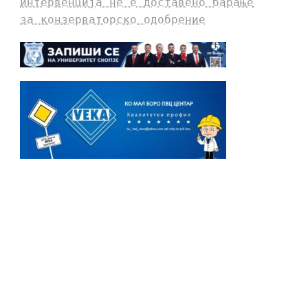
интервенција не е доставено барање
за конзерваторско одобрение