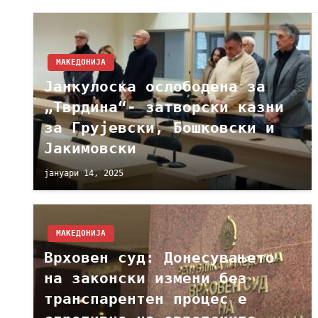
МАКЕДОНИЈА
Јанкулоска ослободена за
„Тврдина“- затворски казни
за Грујевски, Бошковски и
Јакимовски
јануари 14, 2025
МАКЕДОНИЈА
Врховен суд: Донесувањето
на законски измени без
транспарентен процес е