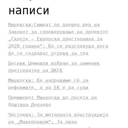
написи
Мицевски:Симнат од дневен ред на
Законот за спроведување на проектот
„Скопје – Европска престолнина за
2028 година“: Ќе се разгледува кога
ќе се создадат услови за тоа
Бесник Џемаили избран за заменик
претседател на ДКСК
Мицкоски: Ќе направиме сè за
реформите, а на ЕК е да суди
Премиерот Мицкоски во посета на
Општина Делчево
Честоева: За металната конструкција
на „Македониум“: За оваа