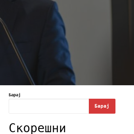
Барај
Барај
Скорешни