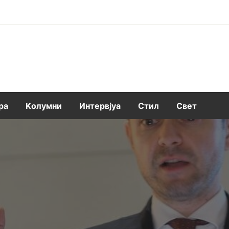
ра
Kолумни
Интервјуа
Стил
Свет