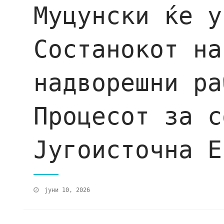
Муцунски ќе у
Состанокот на
надворешни ра
Процесот за с
Југоисточна Е
јуни 10, 2026