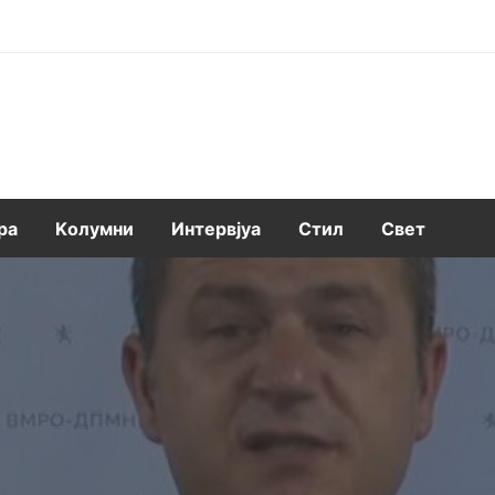
ра
Kолумни
Интервјуа
Стил
Свет