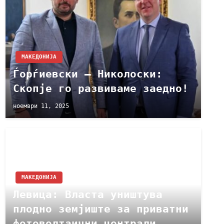
МАКЕДОНИЈА
Ѓорѓиевски – Николоски:
Скопје го развиваме заедно!
ноември 11, 2025
МАКЕДОНИЈА
Левица: Власта уништува
плодно земјиште за приватни
фотоволтаични централи