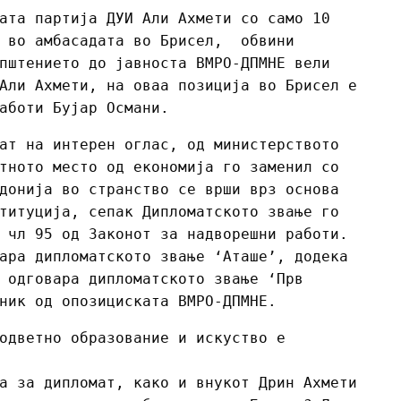
ата партија ДУИ Али Ахмети со само 10
р во амбасадата во Брисел, обвини
пштението до јавноста ВМРО-ДПМНЕ вели
Али Ахмети, на оваа позиција во Брисел е
работи Бујар Османи.
ат на интерен оглас, од министерството
тното место од економија го заменил со
донија во странство се врши врз основа
титуција, сепак Дипломатското звање го
 чл 95 од Законот за надворешни работи.
ара дипломатското звање ‘Аташе’, додека
 одговара дипломатското звање ‘Прв
ник од опозициската ВМРО-ДПМНЕ.
одветно образование и искуство е
а за дипломат, како и внукот Дрин Ахмети