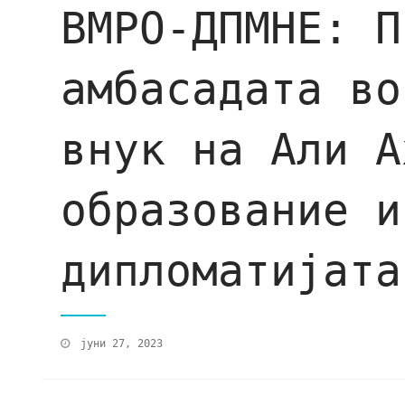
ВМРО-ДПМНЕ: П
амбасадата во
внук на Али А
образование и
дипломатијата
јуни 27, 2023