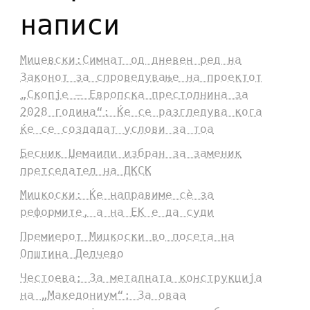
написи
Мицевски:Симнат од дневен ред на
Законот за спроведување на проектот
„Скопје – Европска престолнина за
2028 година“: Ќе се разгледува кога
ќе се создадат услови за тоа
Бесник Џемаили избран за заменик
претседател на ДКСК
Мицкоски: Ќе направиме сè за
реформите, а на ЕК е да суди
Премиерот Мицкоски во посета на
Општина Делчево
Честоева: За металната конструкција
на „Македониум“: За оваа