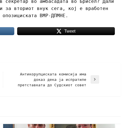
в секретар во амбасадата во Брисел? Дали
и за вториот внук сега, кој е вработен
 опозициската ВМР-ДПМНЕ.
Tweet
Антикорупциската комисија има
доказ дека ја испратиле
претставката до Судскиот совет