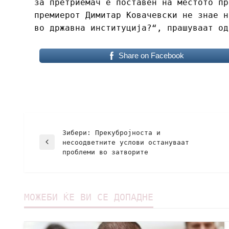
за претриемач е поставен на местото пр
премиерот Димитар Ковачевски не знае н
во државна институција?“, прашуваат од
Share on Facebook
Зибери: Прекубројноста и
несоодветните услови остануваат
проблеми во затворите
МОЖЕБИ ЌЕ ВИ СЕ ДОПАДНЕ