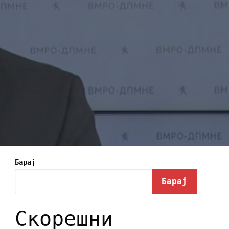
Барај
Барај
Скорешни