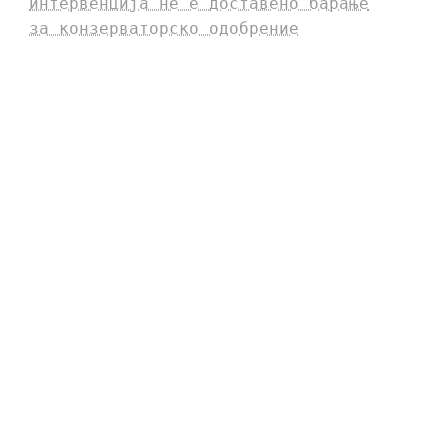
интервенција не е доставено барање
за конзерваторско одобрение