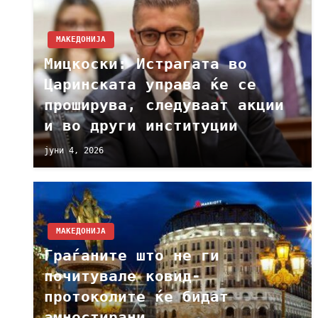
МАКЕДОНИЈА
Мицкоски: Истрагата во
Царинската управа ќе се
проширува, следуваат акции
и во други институции
јуни 4, 2026
МАКЕДОНИЈА
Граѓаните што не ги
почитувале ковид-
протоколите ќе бидат
амнестирани