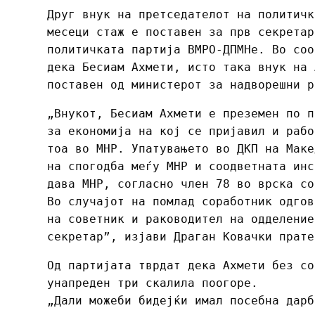
Друг внук на претседателот на политичк
месеци стаж е поставен за прв секрета
политичката партија ВМРО-ДПМНе. Во соо
дека Бесиам Ахмети, исто така внук на 
поставен од министерот за надворешни 
„Внукот, Бесиам Ахмети е преземен по п
за економија на кој се пријавил и рабо
тоа во МНР. Упатувањето во ДКП на Маке
на спогодба меѓу МНР и соодветната инс
дава МНР, согласно член 78 во врска со
Во случајот на помлад соработник одгов
на советник и раководител на одделение
секретар”, изјави Драган Ковачки прате
Од партијата тврдат дека Ахмети без со
унапреден три скалила поогоре.
„Дали можеби бидејќи имал посебна дарб