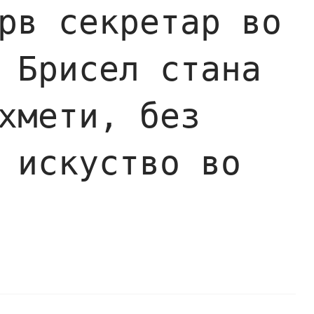
рв секретар во
 Брисел стана
хмети, без
 искуство во