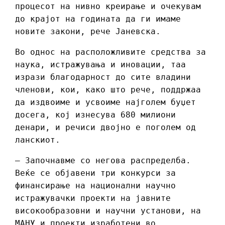
процесот на нивно креирање и очекувам
до крајот на годината да ги имаме
новите закони, рече Јаневска.
Во однос на расположливите средства за
наука, истражувања и иновации, таа
изрази благодарност до сите владини
членови, кои, како што рече, поддржаа
да издвоиме и усвоиме најголем буџет
досега, кој изнесува 680 милиони
денари, и речиси двојно е поголем од
ланскиот.
– Започнавме со негова распределба.
Веќе се објавени три конкурси за
финансирање на национални научно
истражувачки проекти на јавните
високообразовни и научни установи, на
МАНУ и проекти изработени во