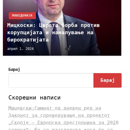
МАКЕДОНИЈА
Мицкоски: Цврста борба против
корупцијата и намалување на
бирократијата
април 1, 2024
Барај
Барај
Скорешни написи
Мицевски:Симнат од дневен ред на
Законот за спроведување на проектот
„Скопје – Европска престолнина за 2028
година“: Ќе се разгледува кога ќе се