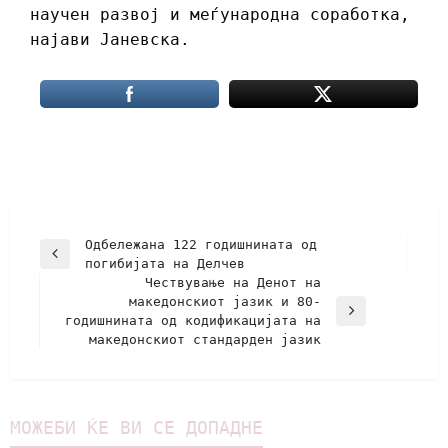
научен развој и меѓународна соработка,
најави Јаневска.
Одбележана 122 годишнината од
погибијата на Делчев
Чествување на Денот на
македонскиот јазик и 80-
годишнината од кодификацијата на
македонскиот стандарден јазик
МОЖЕБИ ЌЕ ВИ СЕ ДОПАДНЕ