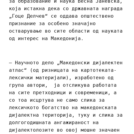
за образование и наука Весна Јаневска,
која истакна дека со државната награда
„Гоце Делчев“ се оддава општествено
признание за особено значајно
остварување во сите области од науката
од интерес на Македонија.
– Научното дело „Македонски дијалектен
атлас“ (од ризницата на картотеката-
лексички материјали), изработено од
група автори, ја отсликува работата
на сите претходници и современици, а
со тоа исцртува не само слика за
лексичкото богатство на македонската
дијалектна територија, туку и слика за
долгогодишната ангажираност на
дијалектолозите во овој мошне значаен