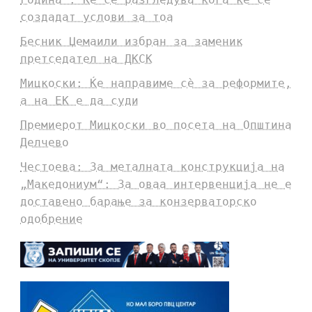
создадат услови за тоа
Бесник Џемаили избран за заменик
претседател на ДКСК
Мицкоски: Ќе направиме сè за реформите,
а на ЕК е да суди
Премиерот Мицкоски во посета на Општина
Делчево
Честоева: За металната конструкција на
„Македониум“: За оваа интервенција не е
доставено барање за конзерваторско
одобрение