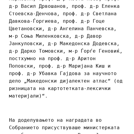
д-р Васил Дрвошанов, проф. д-р Еленка
Стоевска-Денчова, проф. д-р Светлана
Давкова-Ѓоргиева, проф. д-р Гоце
Цветановски, д-р Ангелина Панчевска,
м-р Соња Миленковска, д-р Давор
Јанкуловски, д-р Македонска Додевска,
д-р Дарко Томовски, м-р Ѓорѓе Геновиќ,
постхумно на проф. д-р Аритон
Поповски, проф. д-р Маријана Киш
и
проф. д-р Убавка Гајдова за научното
дело „Македонски дијалектен атлас“ (од
ризницата на картотетката-лексички
материјали)“.
На доделувањето на наградата во
Собранието присуствуваше министерката