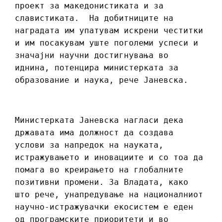
проект за македонистиката и за
славистиката. На добитниците на
наградата им упатувам искрени честитки
и им посакувам уште поголеми успеси и
значајни научни достигнувања во
иднина, потенцира министерката за
образование и наука, рече Јаневска.
Министерката Јаневска нагласи дека
државата има должност да создава
услови за напредок на науката,
истражувањето и иновациите и со тоа да
помага во креирањето на глобалните
позитивни промени. За Владата, како
што рече, унапредување на националниот
научно-истражувачки екосистем е еден
од програмските приоритети и во