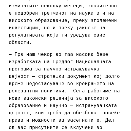
изминатите неколку месеци, значително
е подобрен третманот на науката и на
високото образование, преку зголемени
инвестиции, но и преку јакнење на
регулативата која ги уредува овие
области.
– Прв наш чекор во таа насока беше
изработката на Предлог Националната
програма за научно-истражувачка
дејност – стратешки документ кој долго
време недостасуваше во креирањето на
релевантни политики. Сега работиме на
нови законски решенија за високото
образование и научно – истражувачката
дејност, кои треба да обезбедат повеќе
права и можности за засегнатите. Дел
од вас присутните се вклучени во