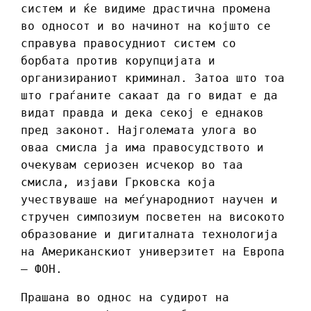
систем и ќе видиме драстична промена
во односот и во начинот на којшто се
справува правосудниот систем со
борбата против корупцијата и
организираниот криминал. Затоа што тоа
што граѓаните сакаат да го видат е да
видат правда и дека секој е еднаков
пред законот. Најголемата улога во
оваа смисла ја има правосудството и
очекувам сериозен исчекор во таа
смисла, изјави Грковска која
учествуваше на меѓународниот научен и
стручен симпозиум посветен на високото
образование и дигиталната технологија
на Американскиот универзитет на Европа
– ФОН.
Прашана во однос на судирот на