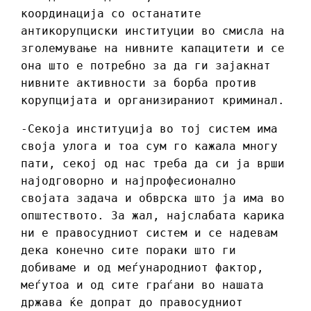
координација со останатите
антикорупциски институции во смисла на
зголемување на нивните капацитети и се
она што е потребно за да ги зајакнат
нивните активности за борба против
корупцијата и организираниот криминал.
-Секоја институција во тој систем има
своја улога и тоа сум го кажала многу
пати, секој од нас треба да си ја врши
најодговорно и најпрофесионално
својата задача и обврска што ја има во
општеството. За жал, најслабата карика
ни е правосудниот систем и се надевам
дека конечно сите пораки што ги
добиваме и од меѓународниот фактор,
меѓутоа и од сите граѓани во нашата
држава ќе допрат до правосудниот