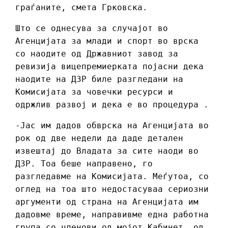
граѓаните, смета Грковска.
Што се однесува за случајот во
Агенцијата за млади и спорт во врска
со наодите од Државниот завод за
ревизија вицепремиерката појасни дека
наодите на ДЗР биле разгледани на
Комисијата за човечки ресурси и
одржлив развој и дека е во процедура .
-Јас им дадов обврска на Агенцијата во
рок од две недели да даде детален
извештај до Владата за сите наоди во
ДЗР. Тоа беше направено, го
разгледавме на Комисијата. Меѓутоа, со
оглед на тоа што недостасуваа сериозни
аргументи од страна на Агенцијата им
дадовме време, направивме една работна
група со членови од мојот Кабинет, од