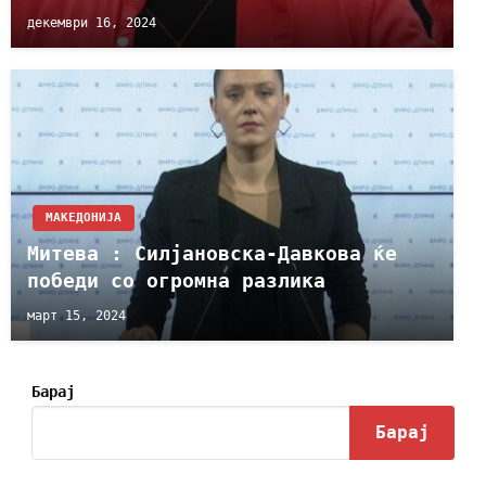
декември 16, 2024
МАКЕДОНИЈА
Митева : Силјановска-Давкова ќе
победи со огромна разлика
март 15, 2024
Барај
Барај