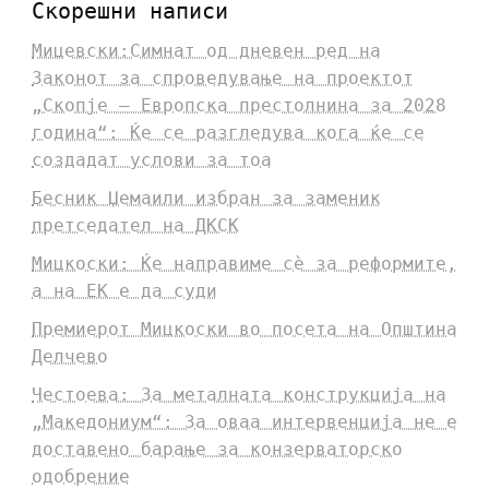
Скорешни написи
Мицевски:Симнат од дневен ред на
Законот за спроведување на проектот
„Скопје – Европска престолнина за 2028
година“: Ќе се разгледува кога ќе се
создадат услови за тоа
Бесник Џемаили избран за заменик
претседател на ДКСК
Мицкоски: Ќе направиме сè за реформите,
а на ЕК е да суди
Премиерот Мицкоски во посета на Општина
Делчево
Честоева: За металната конструкција на
„Македониум“: За оваа интервенција не е
доставено барање за конзерваторско
одобрение