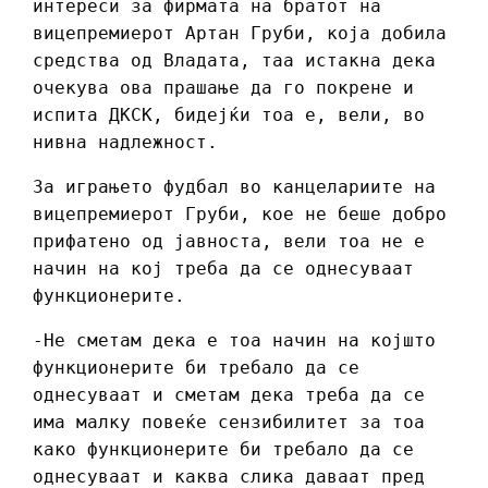
интереси за фирмата на братот на
вицепремиерот Артан Груби, која добила
средства од Владата, таа истакна дека
очекува ова прашање да го покрене и
испита ДКСК, бидејќи тоа е, вели, во
нивна надлежност.
За играњето фудбал во канцелариите на
вицепремиерот Груби, кое не беше добро
прифатено од јавноста, вели тоа не е
начин на кој треба да се однесуваат
функционерите.
-Не сметам дека е тоа начин на којшто
функционерите би требало да се
однесуваат и сметам дека треба да се
има малку повеќе сензибилитет за тоа
како функционерите би требало да се
однесуваат и каква слика даваат пред