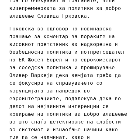
тоа го очекуваат и граѓаните, вели
вицепремиерката за политики за добро
владеење Славица Грковска.
Грковска во одговор на новинарско
прашање за коментар за пораките на
високиот претствник за надворешна и
безбедносна политика и потпретседател
на ЕК Жосеп Борел и на еврокомесарот
за соседска политика и проширување
Оливер Вархеји дека земјата треба да
се фокусира на справувањето со
корупцијата за напредок во
евроинтеграциите, подвлекува дека во
делот на нејзините ингеренции се
креирање на политики за добро владеење
во што спаѓа детектирање на слабости
во системот и изнаоѓање начини како
тие да се надминат, како и