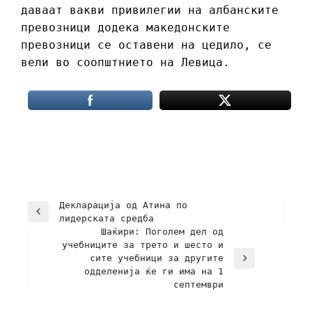
даваат вакви привилегии на албанските
превозници додека македонските
превозници се оставени на цедило, се
вели во соопштнието на Левица.
Декларација од Атина по
лидерската средба
Шаќири: Поголем дел од
учебниците за трето и шесто и
сите учебници за другите
одделенија ќе ги има на 1
септември