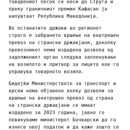
товарениот песок се носи до Струга и
преку граничниот премин Ќафасан ја
напуштаат Република Македонија.
Во останатите држави во регионот
строго е забрането вршење на внатрешен
превоз на странски државјани, доколку
превозникот нема издадена дозвола од
задолжениот орган следува запленување
на возилото и притвор за лицето кое го
управува товарното возило.
Бидејќи Министерството за транспорт и
врски нема објавено колку дозволи за
вршење на внатрешен превоз од страна
на странски државјани се имаат
издадено за 2023 година, јавно го
повикуваме министерот Бочварски да го
изнесе овој податок и да каже зошто се