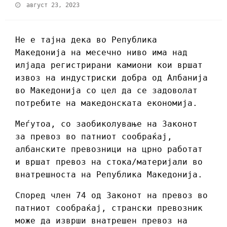
август 23, 2023
Не е тајна дека во Република
Македонија на месечно ниво има над
илјада регистрирани камиони
кои вршат
извоз на индустриски добра од Албанија
во Македонија со цел да се задоволат
потребите на македонската економија.
Меѓутоа, со заобиколување на Законот
за превоз во патниот сообраќај,
албанските превозници на црно работат
и вршат превоз на стока/материјали во
внатрешноста на Република Македонија.
Според член 74 од Законот на превоз во
патниот сообраќај, странски превозник
може да изврши внатрешен превоз на