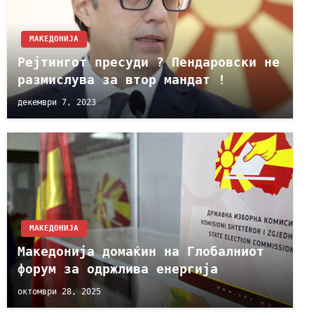
МАКЕДОНИЈА
Рејтингот пресуди ? Пендаровски не
размислува за втор мандат !
декември 7, 2023
МАКЕДОНИЈА
Македонија домаќин на Глобалниот
форум за одржлива енергија
октомври 28, 2025