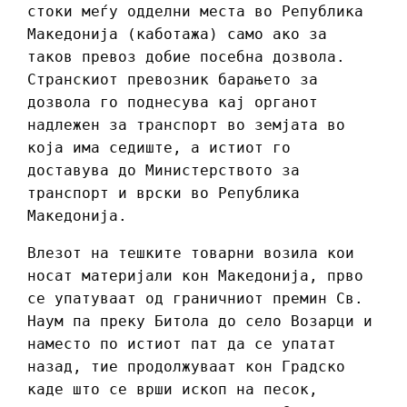
стоки меѓу одделни места во Република
Македонија (каботажа) само ако за
таков превоз добие посебна дозвола.
Странскиот превозник барањето за
дозвола го поднесува кај органот
надлежен за транспорт во земјата во
која има седиште, а истиот го
доставува до Министерството за
транспорт и врски во Република
Македонија.
Влезот на тешките товарни возила кои
носат материјали кон Македонија, прво
се упатуваат од граничниот премин Св.
Наум па преку Битола до село Возарци и
наместо по истиот пат да се упатат
назад, тие продолжуваат кон Градско
каде што се врши ископ на песок,