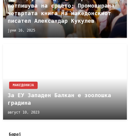
потпишува на срцето: Промовирана
четвртата книга на македонскиот
писател Александар Кукулев
јуни 16, 2025
МАКЕДОНИЈА
За ЕУ Западен Балкан е зоолошка
градина
август 10, 2023
Барај