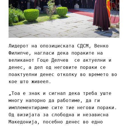
Лидерот на опозициската СДСМ, Венко
Филипче, нагласи дека пораките на
великанот Гоце Делчев се актуелни и
денес, а дел од неговите пораки се
поактуелни денес отколку во времето во
кое што живеел.
„Тоа е знак и сигнал дека треба уште
многу напорно да работиме, да ги
имплементираме сите тие негови пораки.
Од визијата за слободна и независна
Македонија, посебно денес во едно