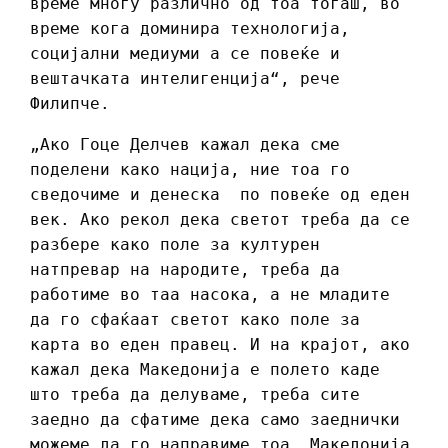
време многу различно од тоа тогаш, во
време кога доминира технологија,
социјални медиуми а се повеќе и
вештачката интелигенција“, рече
Филипче.
„Ако Гоце Делчев кажал дека сме
поделени како нација, ние тоа го
сведочиме и денеска по повеќе од еден
век. Ако рекол дека светот треба да се
разбере како поле за културен
натпревар на народите, треба да
работиме во таа насока, а не младите
да го сфаќаат светот како поле за
карта во еден правец. И на крајот, ако
кажал дека Македонија е полето каде
што треба да делуваме, треба сите
заедно да сфатиме дека само заеднички
можеме да го направиме тоа, Македонија