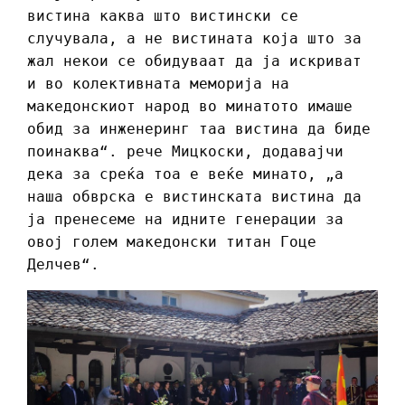
вистина каква што вистински се
случувала, а не вистината која што за
жал некои се обидуваат да ја искриват
и во колективната меморија на
македонскиот народ во минатото имаше
обид за инженеринг таа вистина да биде
поинаква“. рече Мицкоски, додавајчи
дека за среќа тоа е веќе минато, „а
наша обврска е вистинската вистина да
ја пренесеме на идните генерации за
овој голем македонски титан Гоце
Делчев“.