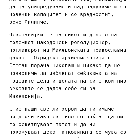
да ја унапредуваме и надградуваме и со
човечки капацитет и со вредности“,
рече Филипче.
Осврнувајќи се на ликот и делото на
големиот македонски револуционер,
поглаварот на Македонската православна
црква – Охридска архиепископија г.г.
Стефан порача никогаш и никако да не
дозволиме да избледат сеќавањата на
Гоцевите дела и делата на сите кои низ
вековите се дадоа себе си за
Македонија.
„Тие наши светли херои да ги имаме
пред очи како светило во ноќта, да ни
го осветлуваат патот и да ни
покажуваат дека татковината се чува со