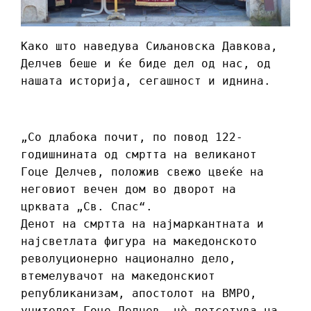
Како што наведува Сиљановска Давкова,
Делчев беше и ќе биде дел од нас, од
нашата историја, сегашност и иднина.
„Со длабока почит, по повод 122-
годишнината од смртта на великанот
Гоце Делчев, положив свежо цвеќе на
неговиот вечен дом во дворот на
црквата „Св. Спас“.
Денот на смртта на најмаркантната и
најсветлата фигура на македонското
револуционерно национално дело,
втемелувачот на македонскиот
републиканизам, апостолот на ВМРО,
учителот Гоце Делчев, нè потсетува на