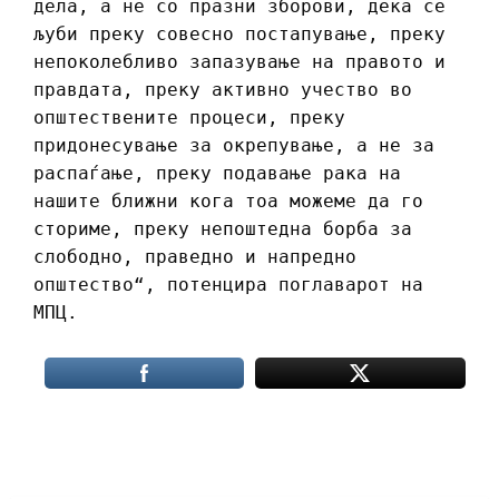
дела, а не со празни зборови, дека се
љуби преку совесно постапување, преку
непоколебливо запазување на правото и
правдата, преку активно учество во
општествените процеси, преку
придонесување за окрепување, а не за
распаѓање, преку подавање рака на
нашите ближни кога тоа можеме да го
сториме, преку непоштедна борба за
слободно, праведно и напредно
општество“, потенцира поглаварот на
МПЦ.