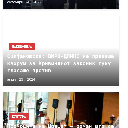
октомври 24, 2023
МАКЕДОНИЈА
Силјановска: ВМРО-ДПМНЕ не правеше
кворум за Кривичниот законик туку
гласаше против
април 23, 2024
КУЛТУРА
Промоција на Цреша“ – роман што се