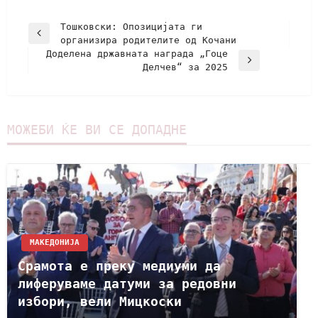
Тошковски: Oпозицијата ги
организира родителите од Кочани
Доделена државната награда „Гоце
Делчев“ за 2025
МОЖЕБИ ЌЕ ВИ СЕ ДОПАДНЕ
МАКЕДОНИЈА
Срамота е преку медиуми да
лиферуваме датуми за редовни
избори, вели Мицкоски