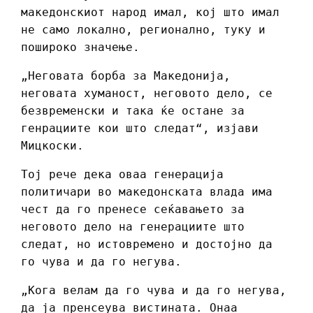
македонскиот народ имал, кој што имал
не само локално, регионално, туку и
пошироко значење.
„Неговата борба за Македонија,
неговата хуманост, неговото дело, се
безвременски и така ќе остане за
генрациите кои што следат“, изјави
Мицкоски.
Тој рече дека оваа генерација
политичари во македонската влада има
чест да го пренесе сеќавањето за
неговото дело на генерациите што
следат, но истовремено и достојно да
го чува и да го негува.
„Кога велам да го чува и да го негува,
да ја пренсеува вистината. Онаа