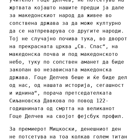
жртвата којашто нашите предци ја дале
за македонскиот народ да живее во
сопствена држава за да може културно
да се натпреварува со другите народи.
Тој не случајно почива тука, во дворот
на прекрасната црква „Св. Спас“, на
македонска почва и под македонското
небо, туку по сопствен аманет да биде
закопан во независната македонска
држава. Гоце Делчев беше и ќе биде дел
од нас, од нашата историја, сегашност
и иднина“, порача претседателката
Сиљановска Давкова по повод 122-
годишнината од смртта на великанот
Гоце Делчев на својот фејсбук профил.
За премиерот Мицкоски, денешниот ден
не потсетува на тоа колкав голем титан