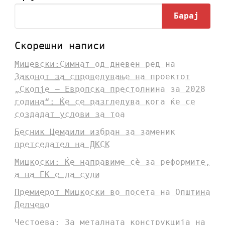
Барај
Скорешни написи
Мицевски:Симнат од дневен ред на
Законот за спроведување на проектот
„Скопје – Европска престолнина за 2028
година“: Ќе се разгледува кога ќе се
создадат услови за тоа
Бесник Џемаили избран за заменик
претседател на ДКСК
Мицкоски: Ќе направиме сè за реформите,
а на ЕК е да суди
Премиерот Мицкоски во посета на Општина
Делчево
Честоева: За металната конструкција на