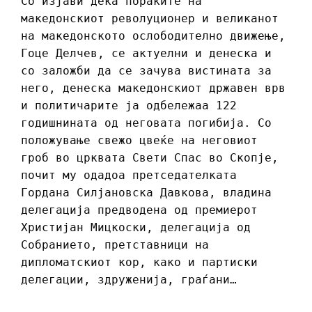
Со изјави дека пораките на
македонскиот револуционер и великанот
на македонското ослободително движење,
Гоце Делчев, се актуелни и денеска и
со заложби да се зачува вистината за
него, денеска македонскиот државен врв
и политичарите ја одбележаа 122
годишнината од неговата погибија. Со
положување свежо цвеќе на неговиот
гроб во црквата Свети Спас во Скопје,
почит му одадоа претседателката
Гордана Силјановска Давкова, владина
делегација предводена од премиерот
Христијан Мицкоски, делегација од
Собранието, претставници на
дипломатскиот кор, како и партиски
делегации, здруженија, граѓани…