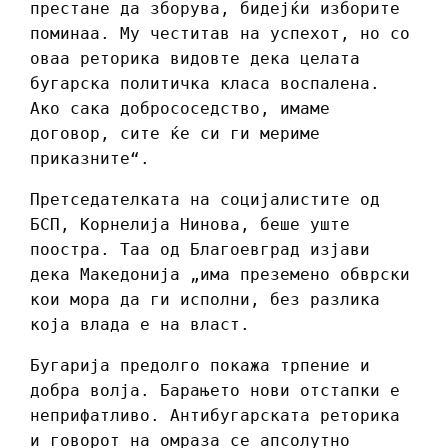
престане да зборува, бидејќи изборите
поминаа. Му честитав на успехот, но со
оваа реторика видовте дека целата
бугарска политичка класа воспалена.
Ако сака добрососедство, имаме
договор, сите ќе си ги мериме
приказните“.
Претседателката на социјалистите од
БСП, Корнелија Нинова, беше уште
поостра. Таа од Благоевград изјави
дека Македонија „има преземено обврски
кои мора да ги исполни, без разлика
која влада е на власт.
Бугарија предолго покажа трпение и
добра волја. Барањето нови отстапки е
неприфатливо. Антибугарската реторика
и говорот на омраза се апсолутно