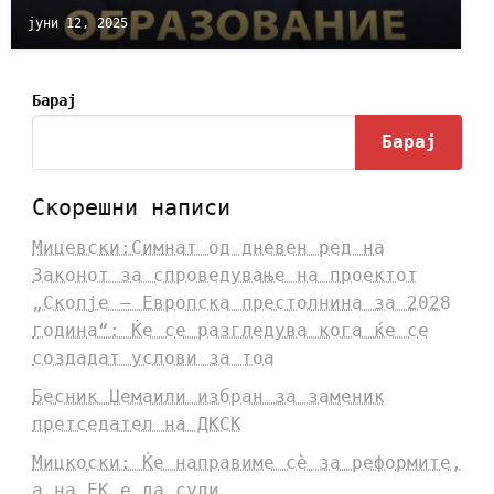
јуни 12, 2025
Барај
Барај
Скорешни написи
Мицевски:Симнат од дневен ред на
Законот за спроведување на проектот
„Скопје – Европска престолнина за 2028
година“: Ќе се разгледува кога ќе се
создадат услови за тоа
Бесник Џемаили избран за заменик
претседател на ДКСК
Мицкоски: Ќе направиме сè за реформите,
а на ЕК е да суди