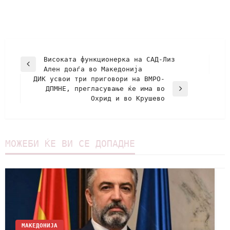
Високата функционерка на САД-Лиз
Ален доаѓа во Македонија
ДИК усвои три приговори на ВМРО-
ДПМНЕ, прегласување ќе има во
Охрид и во Крушево
МОЖЕБИ ЌЕ ВИ СЕ ДОПАДНЕ
МАКЕДОНИЈА