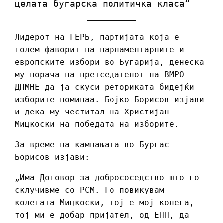
целата бугарска политичка класа“
Лидерот на ГЕРБ, партијата која е
голем фаворит на парламентарните и
европските избори во Бугарија, денеска
му порача на претседателот на ВМРО-
ДПМНЕ да ја скуси реториката бидејќи
изборите поминаа. Бојко Борисов изјави
и дека му честитал на Христијан
Мицкоски на победата на изборите.
За време на кампањата во Бургас
Борисов изјави:
„Има Договор за добрососедство што го
склучивме со РСМ. Го повикувам
колегата Мицкоски, тој е мој колега,
тој ми е добар пријател, од ЕПП, да