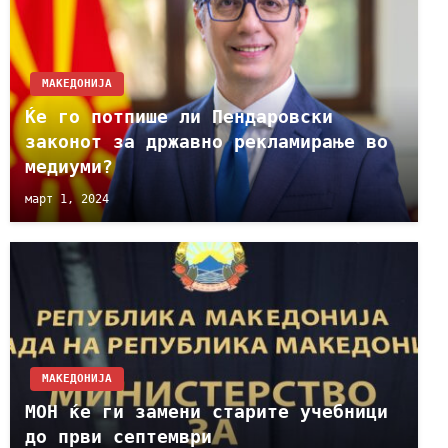
МАКЕДОНИЈА
Ќе го потпише ли Пендаровски
законот за државно рекламирање во
медиуми?
март 1, 2024
МАКЕДОНИЈА
МОН ќе ги замени старите учебници
до први септември