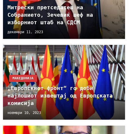
Митрески претседател на
Собранието, Зечевиќ шеф на
изборниот штаб на СДСМ
декември 11, 2023
МАКЕДОНИЈА
„Европскиот фронт“ го доби
најлошиот извештај од Европската
комисија
ноември 10, 2023